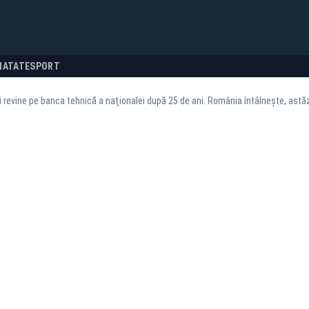
NATATE
SPORT
revine pe banca tehnică a naţionalei după 25 de ani. România întâlneşte, astăzi,