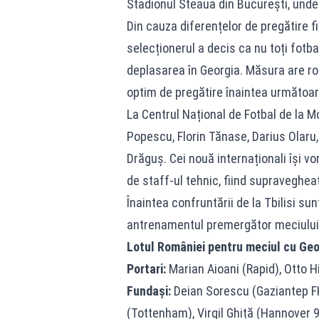
Stadionul Steaua din București, unde 
Din cauza diferențelor de pregătire fizi
selecționerul a decis ca nu toți fotba
deplasarea în Georgia. Măsura are rol
optim de pregătire înaintea următoare
La Centrul Național de Fotbal de la 
Popescu, Florin Tănase, Darius Olaru,
Drăguș. Cei nouă internaționali își 
de staff-ul tehnic, fiind supraveghea
Înaintea confruntării de la Tbilisi su
antrenamentul premergător meciului
Lotul României pentru meciul cu Geo
Portari:
Marian Aioani (Rapid), Otto H
Fundași:
Deian Sorescu (Gaziantep FK
(Tottenham), Virgil Ghiță (Hannover 96)