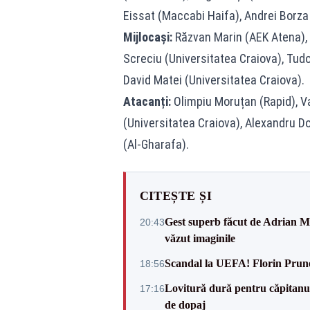
Eissat (Maccabi Haifa), Andrei Borza 
Mijlocași:
Răzvan Marin (AEK Atena), 
Screciu (Universitatea Craiova), Tudo
David Matei (Universitatea Craiova).
Atacanți:
Olimpiu Moruțan (Rapid), Va
(Universitatea Craiova), Alexandru D
(Al-Gharafa).
CITEȘTE ȘI
Gest superb făcut de Adrian Mu
20:43
văzut imaginile
Scandal la UEFA! Florin Prune
18:56
Lovitură dură pentru căpitanul
17:16
de dopaj