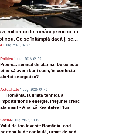
azi, milioane de români primesc un
pt nou. Ce se întâmplă dacă ți se
l
·
1 aug. 2026, 09:37
ică un produs
2
Politica
-
1 aug. 2026, 09:39
Piperea, semnal de alarmă. De ce este
bine să avem bani cash, în contextul
alertei energetice?
3
Actualitate
-
1 aug. 2026, 09:46
România, la limita tehnică a
importurilor de energie. Prețurile cresc
alarmant - Analiză Realitatea Plus
4
Social
-
1 aug. 2026, 10:15
Valul de foc lovește România: cod
portocaliu de caniculă, urmat de cod