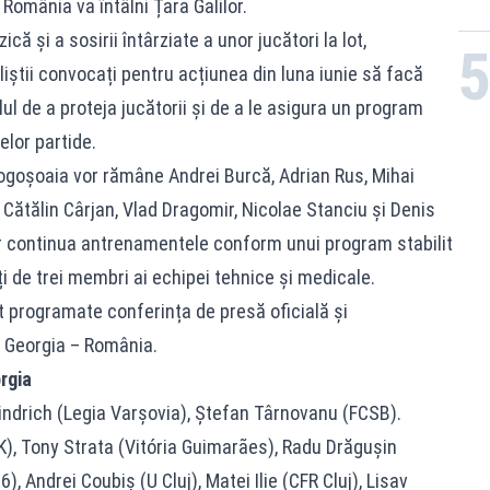
România va întâlni Țara Galilor.
că și a sosirii întârziate a unor jucători la lot,
liștii convocați pentru acțiunea din luna iunie să facă
ul de a proteja jucătorii și de a le asigura un program
lor partide.
Mogoșoaia vor rămâne Andrei Burcă, Adrian Rus, Mihai
 Cătălin Cârjan, Vlad Dragomir, Nicolae Stanciu și Denis
vor continua antrenamentele conform unui program stabilit
ți de trei membri ai echipei tehnice și medicale.
nt programate conferința de presă oficială și
 Georgia – România.
rgia
indrich (Legia Varșovia), Ștefan Târnovanu (FCSB).
), Tony Strata (Vitória Guimarães), Radu Drăgușin
, Andrei Coubiș (U Cluj), Matei Ilie (CFR Cluj), Lisav