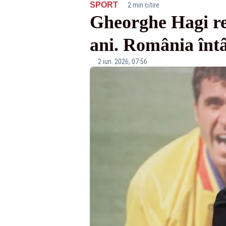
·
SPORT
2 min citire
Gheorghe Hagi re
ani. România întâl
2 iun. 2026, 07:56