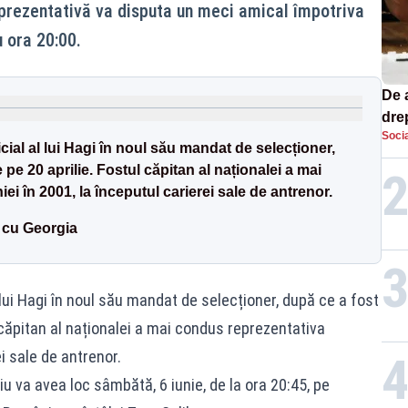
prezentativă va disputa un meci amical împotriva
u ora 20:00.
De 
dre
Socia
str
ial al lui Hagi în noul său mandat de selecționer,
 pe 20 aprilie. Fostul căpitan al naționalei a mai
 în 2001, la începutul carierei sale de antrenor.
 cu Georgia
lui Hagi în noul său mandat de selecționer, după ce a fost
l căpitan al naționalei a mai condus reprezentativa
i sale de antrenor.
iu va avea loc sâmbătă, 6 iunie, de la ora 20:45, pe