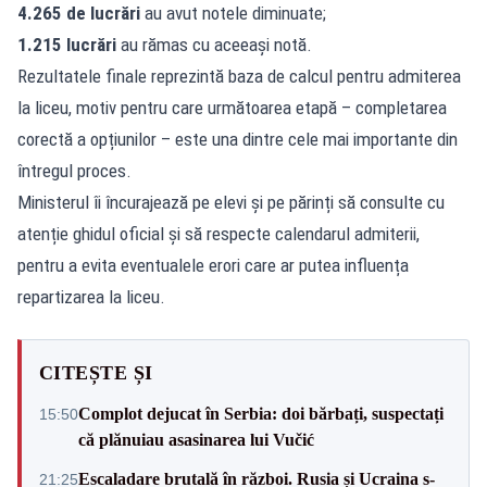
4.265 de lucrări
au avut notele diminuate;
1.215 lucrări
au rămas cu aceeași notă.
Rezultatele finale reprezintă baza de calcul pentru admiterea
la liceu, motiv pentru care următoarea etapă – completarea
corectă a opțiunilor – este una dintre cele mai importante din
întregul proces.
Ministerul îi încurajează pe elevi și pe părinți să consulte cu
atenție ghidul oficial și să respecte calendarul admiterii,
pentru a evita eventualele erori care ar putea influența
repartizarea la liceu.
CITEȘTE ȘI
Complot dejucat în Serbia: doi bărbați, suspectați
15:50
că plănuiau asasinarea lui Vučić
Escaladare brutală în război. Rusia și Ucraina s-
21:25