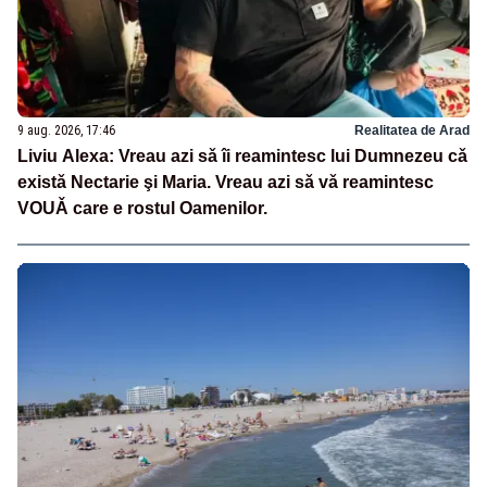
9 aug. 2026, 17:46
Realitatea de Arad
Liviu Alexa: Vreau azi sǎ îi reamintesc lui Dumnezeu cǎ
existǎ Nectarie şi Maria. Vreau azi sǎ vǎ reamintesc
VOUǍ care e rostul Oamenilor.