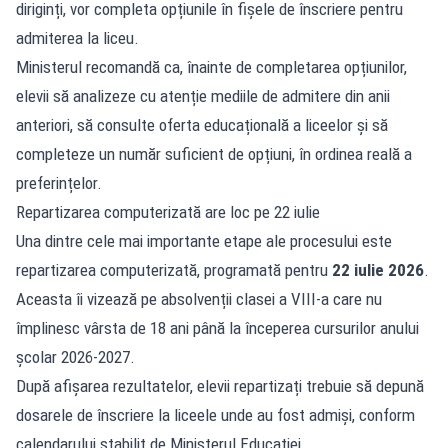
diriginți, vor completa opțiunile în fișele de înscriere pentru
admiterea la liceu.
Ministerul recomandă ca, înainte de completarea opțiunilor,
elevii să analizeze cu atenție mediile de admitere din anii
anteriori, să consulte oferta educațională a liceelor și să
completeze un număr suficient de opțiuni, în ordinea reală a
preferințelor.
Repartizarea computerizată are loc pe 22 iulie
Una dintre cele mai importante etape ale procesului este
repartizarea computerizată, programată pentru
22 iulie 2026
.
Aceasta îi vizează pe absolvenții clasei a VIII-a care nu
împlinesc vârsta de 18 ani până la începerea cursurilor anului
școlar 2026-2027.
După afișarea rezultatelor, elevii repartizați trebuie să depună
dosarele de înscriere la liceele unde au fost admiși, conform
calendarului stabilit de Ministerul Educației.