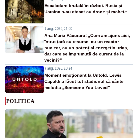
Escaladare brutală în război. Rusia și
Ucraina s-au atacat cu drone și rachete
9 aug. 2026, 21:00
Ana Maria Păcuraru: „Cum am ajuns aici,
într-o țară cu resurse, cu un reactor
nuclear, cu un potențial energetic uriaș,
dar care se împrumută de curent de la
vecini?”
9 aug. 2026, 20:24
Moment emoționant la Untold. Lewis
Capaldi a făcut tot stadionul să cânte
melodia „Someone You Loved”
POLITICA