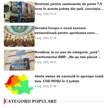
Restricții pentru camioanele de peste 7,5
tone în aceste județe din țară: circulația
este interzisă luni, între orele 12:00 și
3 aug. 2026, 07:55
20:00
Senatul începe o nouă sesiune
extraordinară pentru aprobarea unor
jaloane din PNRR
3 aug. 2026, 07:58
România, la un pas de categoria „junk”.
Avertismentul BNR: „Ne-au mai păsuit
pentru câteva luni”
3 aug. 2026, 08:01
Alerte meteo de caniculă în aproape toată
țara. COD ROȘU în 3 județe
3 aug. 2026, 07:48
CATEGORII POPULARE