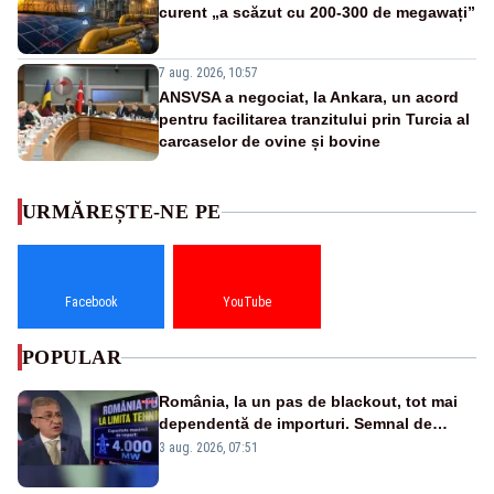
curent „a scăzut cu 200-300 de megawați”
7 aug. 2026, 10:57
ANSVSA a negociat, la Ankara, un acord
pentru facilitarea tranzitului prin Turcia al
carcaselor de ovine și bovine
URMĂREȘTE-NE PE
Facebook
YouTube
POPULAR
România, la un pas de blackout, tot mai
dependentă de importuri. Semnal de
alarmă tras de un expert în energie
3 aug. 2026, 07:51