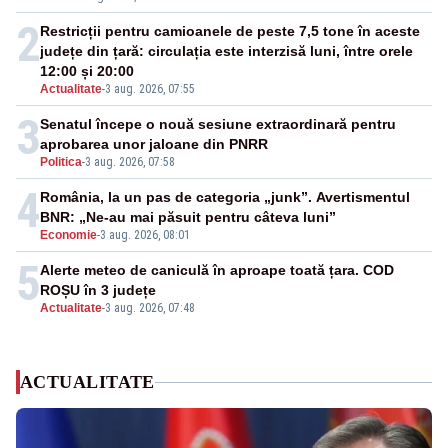
2
Restricții pentru camioanele de peste 7,5 tone în aceste
județe din țară: circulația este interzisă luni, între orele
12:00 și 20:00
Actualitate
-
3 aug. 2026, 07:55
3
Senatul începe o nouă sesiune extraordinară pentru
aprobarea unor jaloane din PNRR
Politica
-
3 aug. 2026, 07:58
4
România, la un pas de categoria „junk”. Avertismentul
BNR: „Ne-au mai păsuit pentru câteva luni”
Economie
-
3 aug. 2026, 08:01
5
Alerte meteo de caniculă în aproape toată țara. COD
ROȘU în 3 județe
Actualitate
-
3 aug. 2026, 07:48
ACTUALITATE