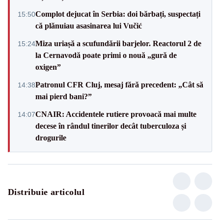
Complot dejucat în Serbia: doi bărbați, suspectați
15:50
că plănuiau asasinarea lui Vučić
Miza uriașă a scufundării barjelor. Reactorul 2 de
15:24
la Cernavodă poate primi o nouă „gură de
oxigen”
Patronul CFR Cluj, mesaj fără precedent: „Cât să
14:38
mai pierd bani?”
CNAIR: Accidentele rutiere provoacă mai multe
14:07
decese în rândul tinerilor decât tuberculoza și
drogurile
Distribuie articolul