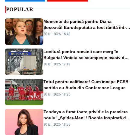
POPULAR
Momente de panică pentru Diana
Șoșoacă! Eurodeputata a fost rănită într-
un accident rutier
30 iul. 2026, 16:48
Lovitură pentru românii care merg în
Bulgaria! Vinieta se scumpește masiv de
la 1 august
30 iul. 2026, 17:15
Totul pentru calificare! Cum începe FCSB
partida cu Auda din Conference League
30 iul. 2026, 18:26
Zendaya a furat toate privirile la premiera
noului „Spider-Man”! Rochia inspirată de
pânza de păianjen a făcut senzație
30 iul. 2026, 18:56