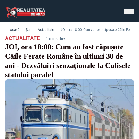
Acasă
Știri
Actualitate
JOI, ora 18:00: Cum au fost căpușate Căile Ferate Române în ultimii 30 de ani - Dezvăluiri senzaționale la Culisele statului paralel
·
ACTUALITATE
1 min citire
JOI, ora 18:00: Cum au fost căpușate
Căile Ferate Române în ultimii 30 de
ani - Dezvăluiri senzaționale la Culisele
statului paralel