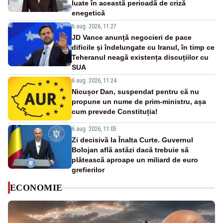
luate în această perioadă de criză
enegetică
6 aug. 2026, 11:27
JD Vance anunță negocieri de pace
dificile și îndelungate cu Iranul, în timp ce
Teheranul neagă existența discuțiilor cu
SUA
6 aug. 2026, 11:24
Nicușor Dan, suspendat pentru că nu
propune un nume de prim-ministru, așa
cum prevede Constituția!
6 aug. 2026, 11:05
Zi decisivă la Înalta Curte. Guvernul
Bolojan află astăzi dacă trebuie să
plătească aproape un miliard de euro
grefierilor
ECONOMIE