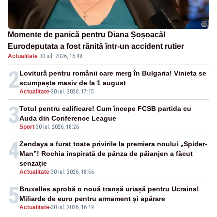
Momente de panică pentru Diana Șoșoacă!
Eurodeputata a fost rănită într-un accident rutier
Actualitate
·
30 iul. 2026, 16:48
2
Lovitură pentru românii care merg în Bulgaria! Vinieta se
scumpește masiv de la 1 august
Actualitate
-
30 iul. 2026, 17:15
3
Totul pentru calificare! Cum începe FCSB partida cu
Auda din Conference League
Sport
-
30 iul. 2026, 18:26
4
Zendaya a furat toate privirile la premiera noului „Spider-
Man”! Rochia inspirată de pânza de păianjen a făcut
senzație
Actualitate
-
30 iul. 2026, 18:56
5
Bruxelles aprobă o nouă tranșă uriașă pentru Ucraina!
Miliarde de euro pentru armament și apărare
Actualitate
-
30 iul. 2026, 16:19