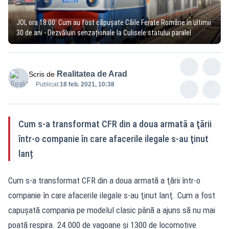
JOI, ora 18:00: Cum au fost căpușate Căile Ferate Române în ultimii
30 de ani - Dezvăluiri senzaționale la Culisele statului paralel
Realitatea de Arad
Scris de
Publicat:
18 feb. 2021, 10:38
Cum s-a transformat CFR din a doua armată a ţării
într-o companie în care afacerile ilegale s-au ţinut
lanț
Cum s-a transformat CFR din a doua armată a ţării într-o
companie în care afacerile ilegale s-au ţinut lanţ. Cum a fost
capușată compania pe modelul clasic până a ajuns să nu mai
poată respira. 24.000 de vagoane şi 1300 de locomotive