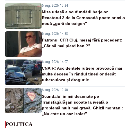
6 aug. 2026, 15:24
Miza uriașă a scufundării barjelor.
Reactorul 2 de la Cernavodă poate primi o
nouă „gură de oxigen”
6 aug. 2026, 14:38
Patronul CFR Cluj, mesaj fără precedent:
„Cât să mai pierd bani?”
6 aug. 2026, 14:07
CNAIR: Accidentele rutiere provoacă mai
multe decese în rândul tinerilor decât
tuberculoza și drogurile
6 aug. 2026, 13:48
Scandalul inimii desenate pe
Transfăgărășan scoate la iveală o
problemă mult mai gravă. Ghizii montani:
„Nu este un caz izolat”
POLITICA