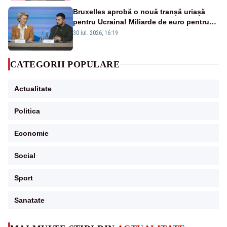
Bruxelles aprobă o nouă tranșă uriașă
pentru Ucraina! Miliarde de euro pentru
armament și apărare
30 iul. 2026, 16:19
CATEGORII POPULARE
Actualitate
Politica
Economie
Social
Sport
Sanatate