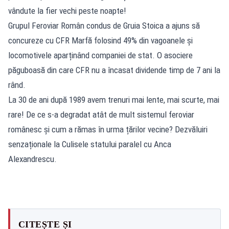
vândute la fier vechi peste noapte!
Grupul Feroviar Român condus de Gruia Stoica a ajuns să
concureze cu CFR Marfă folosind 49% din vagoanele și
locomotivele aparținând companiei de stat. O asociere
păguboasă din care CFR nu a încasat dividende timp de 7 ani la
rând.
La 30 de ani după 1989 avem trenuri mai lente, mai scurte, mai
rare! De ce s-a degradat atât de mult sistemul feroviar
românesc și cum a rămas în urma țărilor vecine? Dezvăluiri
senzaționale la Culisele statului paralel cu Anca
Alexandrescu.
CITEȘTE ȘI