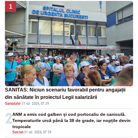
1
SANITAS: Niciun scenariu favorabil pentru angajații
din sănătate în proiectul Legii salarizării
Sanatate
·
31 iul. 2026, 07:29
2
ANM a emis cod galben și cod portocaliu de caniculă.
Temperaturile urcă până la 38 de grade, iar nopțile devin
tropicale
Social
-
31 iul. 2026, 07:39