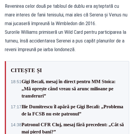
Revenirea celor două pe tabloul de dublu era așteptată cu
mare interes de fanii tenisului, mai ales că Serena și Venus nu
mai jucaseră împreună la Wimbledon din 2016.
Surorile Williams primiseră un Wild Card pentru participarea la
turneu, însă accidentarea Serenei a pus capăt planurilor de a
reveni împreună pe iarba londoneză.
CITEȘTE ȘI
Gigi Becali, mesaj în direct pentru MM Stoica:
18:51
„Mă oprește când vreau să arunc milioane pe
transferuri”
Ilie Dumitrescu îl apără pe Gigi Becali: „Problema
17:17
de la FCSB nu este patronul”
Patronul CFR Cluj, mesaj fără precedent: „Cât să
14:38
mai pierd bani?”