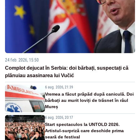
24 feb. 2026, 15:50
Complot dejucat în Serbia: doi bărbați, suspectați că
plănuiau asasinarea lui Vučić
6 aug. 2026, 21:39
Vremea a făcut prăpăd după caniculă. Doi
bărbați au murit loviți de trăsnet în râul
Mureș
6 aug. 2026, 20:17
Start spectaculos la UNTOLD 2026.
Artistul-surpriză care deschide prima
seară de festival