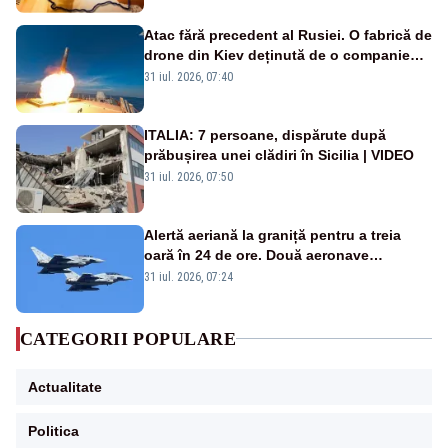
Atac fără precedent al Rusiei. O fabrică de
drone din Kiev deținută de o companie
americană, distrusă de o rachetă
31 iul. 2026, 07:40
rusească
ITALIA: 7 persoane, dispărute după
prăbușirea unei clădiri în Sicilia | VIDEO
31 iul. 2026, 07:50
Alertă aeriană la graniță pentru a treia
oară în 24 de ore. Două aeronave
Eurofighter britanice au fost ridicate de la
31 iul. 2026, 07:24
sol
CATEGORII POPULARE
Actualitate
Politica