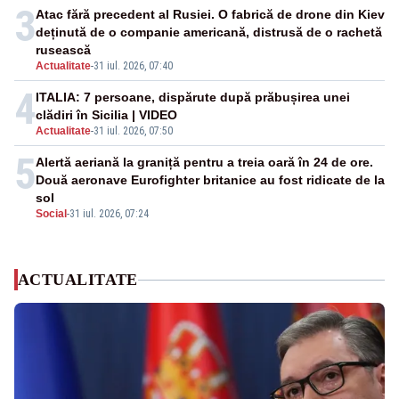
3
Atac fără precedent al Rusiei. O fabrică de drone din Kiev
deținută de o companie americană, distrusă de o rachetă
rusească
Actualitate
-
31 iul. 2026, 07:40
4
ITALIA: 7 persoane, dispărute după prăbușirea unei
clădiri în Sicilia | VIDEO
Actualitate
-
31 iul. 2026, 07:50
5
Alertă aeriană la graniță pentru a treia oară în 24 de ore.
Două aeronave Eurofighter britanice au fost ridicate de la
sol
Social
-
31 iul. 2026, 07:24
ACTUALITATE