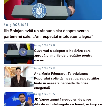
6 aug. 2026, 16:34
Ilie Bolojan evită un răspuns clar despre averea
partenerei sale: „Am respectat întotdeauna legea”
6 aug. 2026, 15:39
Guvernul a adoptat o hotărâre care
aprobă planurile de pregătire pentru
riscuri
6 aug. 2026, 15:18
Ana Maria Păcuraru: Televiziunea
Poporului solicită investigarea deciziilor
luate în această perioadă de criză
enegetică
6 aug. 2026, 11:27
JD Vance anunță negocieri de pace
dificile și îndelungate cu Iranul, în timp ce