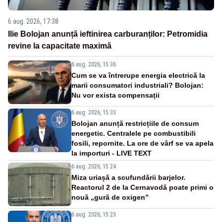
6 aug. 2026, 17:38
Ilie Bolojan anunță ieftinirea carburanților: Petromidia
revine la capacitate maximă
6 aug. 2026, 15:36
Cum se va întrerupe energia electrică la
marii consumatori industriali? Bolojan:
Nu vor exista compensații
6 aug. 2026, 15:33
Bolojan anunță restricțiile de consum
energetic. Centralele pe combustibili
fosili, repornite. La ore de vârf se va apela
la importuri - LIVE TEXT
6 aug. 2026, 15:24
Miza uriașă a scufundării barjelor.
Reactorul 2 de la Cernavodă poate primi o
nouă „gură de oxigen”
6 aug. 2026, 15:23