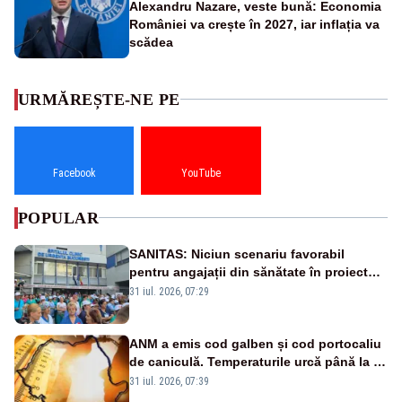
Alexandru Nazare, veste bună: Economia
României va crește în 2027, iar inflația va
scădea
URMĂREȘTE-NE PE
Facebook
YouTube
POPULAR
SANITAS: Niciun scenariu favorabil
pentru angajații din sănătate în proiectul
Legii salarizării
31 iul. 2026, 07:29
ANM a emis cod galben și cod portocaliu
de caniculă. Temperaturile urcă până la 38
de grade, iar nopțile devin tropicale
31 iul. 2026, 07:39