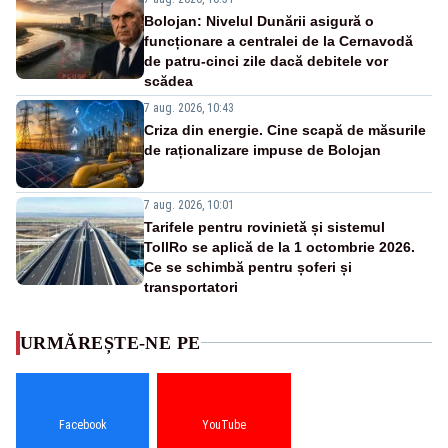
Bolojan: Nivelul Dunării asigură o
funcționare a centralei de la Cernavodă
de patru-cinci zile dacă debitele vor
scădea
7 aug. 2026, 10:43
Criza din energie. Cine scapă de măsurile
de raționalizare impuse de Bolojan
7 aug. 2026, 10:01
Tarifele pentru rovinietă și sistemul
TollRo se aplică de la 1 octombrie 2026.
Ce se schimbă pentru șoferi și
transportatori
URMĂREȘTE-NE PE
Facebook
YouTube