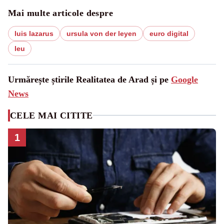
Mai multe articole despre
luis lazarus
ursula von der leyen
euro digital
leu
Urmărește știrile Realitatea de Arad și pe
Google
News
CELE MAI CITITE
1