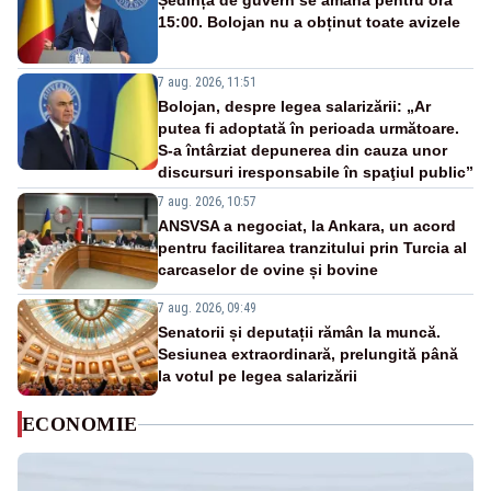
Ședința de guvern se amână pentru ora
15:00. Bolojan nu a obținut toate avizele
7 aug. 2026, 11:51
Bolojan, despre legea salarizării: „Ar
putea fi adoptată în perioada următoare.
S-a întârziat depunerea din cauza unor
discursuri iresponsabile în spaţiul public”
7 aug. 2026, 10:57
ANSVSA a negociat, la Ankara, un acord
pentru facilitarea tranzitului prin Turcia al
carcaselor de ovine și bovine
7 aug. 2026, 09:49
Senatorii și deputații rămân la muncă.
Sesiunea extraordinară, prelungită până
la votul pe legea salarizării
ECONOMIE