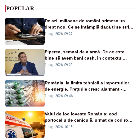
POPULAR
De azi, milioane de români primesc un
drept nou. Ce se întâmplă dacă ți se strică
un produs
1 aug. 2026, 09:37
Piperea, semnal de alarmă. De ce este
bine să avem bani cash, în contextul
alertei energetice?
1 aug. 2026, 09:39
România, la limita tehnică a importurilor
de energie. Prețurile cresc alarmant -
Analiză Realitatea Plus
1 aug. 2026, 09:46
Valul de foc lovește România: cod
portocaliu de caniculă, urmat de cod roșu
duminică. Temperaturile urcă spre 40°C
1 aug. 2026, 10:15