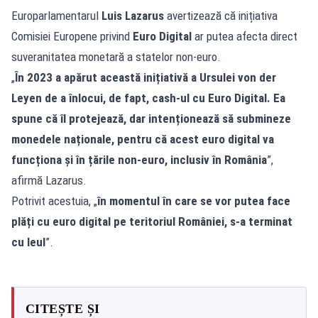
Europarlamentarul
Luis Lazarus
avertizează că inițiativa
Comisiei Europene privind
Euro Digital
ar putea afecta direct
suveranitatea monetară a statelor non-euro.
„
În 2023 a apărut această inițiativă a Ursulei von der
Leyen de a înlocui, de fapt, cash-ul cu Euro Digital. Ea
spune că îl protejează, dar intenționează să submineze
monedele naționale, pentru că acest euro digital va
funcționa și în țările non-euro, inclusiv în România
”,
afirmă Lazarus.
Potrivit acestuia, „
în momentul în care se vor putea face
plăți cu euro digital pe teritoriul României, s-a terminat
cu leul
”.
CITEȘTE ȘI