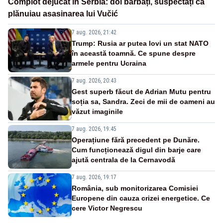
Complot dejucat în Serbia: doi bărbați, suspectați că
plănuiau asasinarea lui Vučić
7 aug. 2026, 21:42
Trump: Rusia ar putea lovi un stat NATO
în această toamnă. Ce spune despre
armele pentru Ucraina
7 aug. 2026, 20:43
Gest superb făcut de Adrian Mutu pentru
soția sa, Sandra. Zeci de mii de oameni au
văzut imaginile
7 aug. 2026, 19:45
Operațiune fără precedent pe Dunăre.
Cum funcționează digul din barje care
ajută centrala de la Cernavodă
7 aug. 2026, 19:17
România, sub monitorizarea Comisiei
Europene din cauza crizei energetice. Ce
cere Victor Negrescu