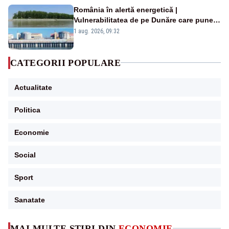
România în alertă energetică |
Vulnerabilitatea de pe Dunăre care pune
în pericol Centrala Cernavodă era
1 aug. 2026, 09:32
cunoscută de pe vremea lui Ceaușescu
CATEGORII POPULARE
Actualitate
Politica
Economie
Social
Sport
Sanatate
MAI MULTE ȘTIRI DIN
ECONOMIE