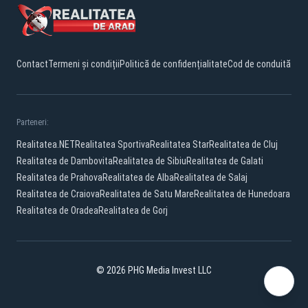
Contact
Termeni și condiții
Politică de confidențialitate
Cod de conduită
Parteneri:
Realitatea.NET
Realitatea Sportiva
Realitatea Star
Realitatea de Cluj
Realitatea de Dambovita
Realitatea de Sibiu
Realitatea de Galati
Realitatea de Prahova
Realitatea de Alba
Realitatea de Salaj
Realitatea de Craiova
Realitatea de Satu Mare
Realitatea de Hunedoara
Realitatea de Oradea
Realitatea de Gorj
© 2026 PHG Media Invest LLC
Facebook
YouTube