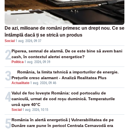
De azi, milioane de români primesc un drept nou. Ce se
întâmplă dacă ți se strică un produs
Social
·
1 aug. 2026, 09:37
2
Piperea, semnal de alarmă. De ce este bine să avem bani
cash, în contextul alertei energetice?
Politica
-
1 aug. 2026, 09:39
3
România, la limita tehnică a importurilor de energie.
Prețurile cresc alarmant - Analiză Realitatea Plus
Actualitate
-
1 aug. 2026, 09:46
4
Valul de foc lovește România: cod portocaliu de
caniculă, urmat de cod roșu duminică. Temperaturile
urcă spre 40°C
Social
-
1 aug. 2026, 10:15
5
România în alertă energetică | Vulnerabilitatea de pe
Dunăre care pune în pericol Centrala Cernavodă era