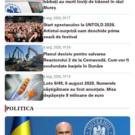
bărbați au murit loviți de trăsnet în râul
Mureș
6 aug. 2026, 20:17
Start spectaculos la UNTOLD 2026.
Artistul-surpriză care deschide prima
seară de festival
6 aug. 2026, 19:56
Planul decisiv pentru salvarea
Reactorului 2 de la Cernavodă. Cum vor fi
scufundate barjele în Dunăre
6 aug. 2026, 19:19
Loto 6/49, 6 august 2026. Numerele
câștigătoare au fost anunțate. Miza
depășește 9 milioane de euro
POLITICA