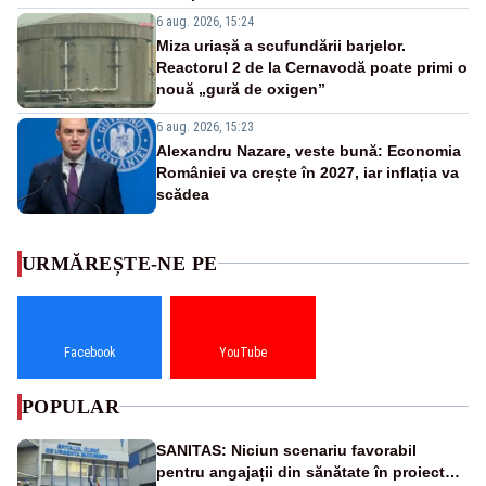
6 aug. 2026, 15:24
Miza uriașă a scufundării barjelor.
Reactorul 2 de la Cernavodă poate primi o
nouă „gură de oxigen”
6 aug. 2026, 15:23
Alexandru Nazare, veste bună: Economia
României va crește în 2027, iar inflația va
scădea
URMĂREȘTE-NE PE
Facebook
YouTube
POPULAR
SANITAS: Niciun scenariu favorabil
pentru angajații din sănătate în proiectul