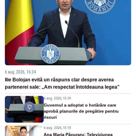
6 aug. 2026, 16:34
Ilie Bolojan evită un răspuns clar despre averea
partenerei sale: „Am respectat întotdeauna legea”
6 aug. 2026, 15:39
Guvernul a adoptat o hotărâre care
aprobă planurile de pregătire pentru
riscuri
6 aug. 2026, 15:18
Ana Maria Păcuraru: Televiziunea