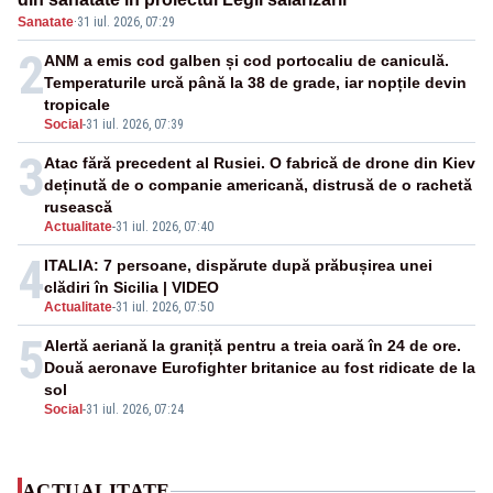
Sanatate
·
31 iul. 2026, 07:29
2
ANM a emis cod galben și cod portocaliu de caniculă.
Temperaturile urcă până la 38 de grade, iar nopțile devin
tropicale
Social
-
31 iul. 2026, 07:39
3
Atac fără precedent al Rusiei. O fabrică de drone din Kiev
deținută de o companie americană, distrusă de o rachetă
rusească
Actualitate
-
31 iul. 2026, 07:40
4
ITALIA: 7 persoane, dispărute după prăbușirea unei
clădiri în Sicilia | VIDEO
Actualitate
-
31 iul. 2026, 07:50
5
Alertă aeriană la graniță pentru a treia oară în 24 de ore.
Două aeronave Eurofighter britanice au fost ridicate de la
sol
Social
-
31 iul. 2026, 07:24
ACTUALITATE