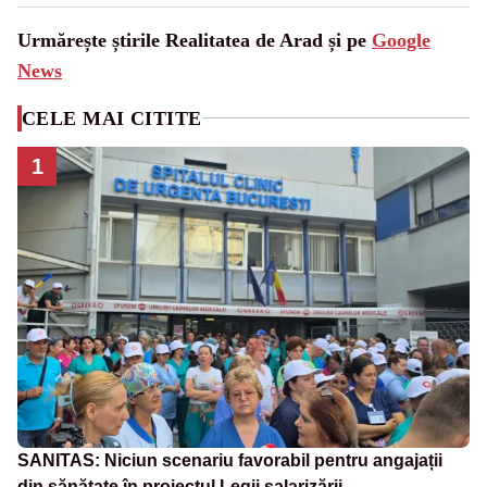
Urmărește știrile Realitatea de Arad și pe
Google
News
CELE MAI CITITE
1
SANITAS: Niciun scenariu favorabil pentru angajații
din sănătate în proiectul Legii salarizării