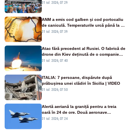
Legii salarizării
31 iul. 2026, 07:29
ANM a emis cod galben și cod portocaliu
de caniculă. Temperaturile urcă până la 38
de grade, iar nopțile devin tropicale
31 iul. 2026, 07:39
Atac fără precedent al Rusiei. O fabrică de
drone din Kiev deținută de o companie
americană, distrusă de o rachetă
31 iul. 2026, 07:40
rusească
ITALIA: 7 persoane, dispărute după
prăbușirea unei clădiri în Sicilia | VIDEO
31 iul. 2026, 07:50
Alertă aeriană la graniță pentru a treia
oară în 24 de ore. Două aeronave
Eurofighter britanice au fost ridicate de la
31 iul. 2026, 07:24
sol