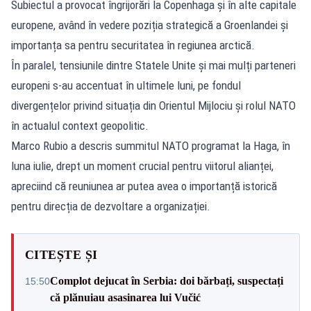
Subiectul a provocat îngrijorări la Copenhaga și în alte capitale
europene, având în vedere poziția strategică a Groenlandei și
importanța sa pentru securitatea în regiunea arctică.
În paralel, tensiunile dintre Statele Unite și mai mulți parteneri
europeni s-au accentuat în ultimele luni, pe fondul
divergențelor privind situația din Orientul Mijlociu și rolul NATO
în actualul context geopolitic.
Marco Rubio a descris summitul NATO programat la Haga, în
luna iulie, drept un moment crucial pentru viitorul alianței,
apreciind că reuniunea ar putea avea o importanță istorică
pentru direcția de dezvoltare a organizației.
CITEȘTE ȘI
Complot dejucat în Serbia: doi bărbați, suspectați
15:50
că plănuiau asasinarea lui Vučić