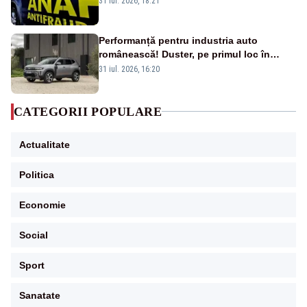
31 iul. 2026, 18:21
Performanță pentru industria auto
românească! Duster, pe primul loc în
topul vânzărilor din Ucraina
31 iul. 2026, 16:20
CATEGORII POPULARE
Actualitate
Politica
Economie
Social
Sport
Sanatate