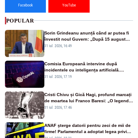
Facebook
YouTube
POPULAR
Sorin Grindeanu anunță când ar putea fi
învestit noul Guvern: „După 15 august
sunt șanse mai mari”
31 iul. 2026, 16:49
Comisia Europeană intervine după
incidentele cu inteligența artificială.
OpenAI și Anthropic, vizate
31 iul. 2026, 17:19
Cristi Chivu și Gică Hagi, profund marcați
de moartea lui Franco Baresi: „O legendă
a fotbalului mondial”
31 iul. 2026, 17:46
ANAF șterge datorii pentru zeci de mii de
firme! Parlamentul a adoptat legea privind
amnistia fiscală