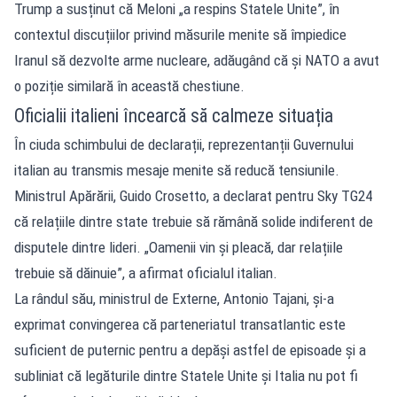
Trump a susținut că Meloni „a respins Statele Unite”, în
contextul discuțiilor privind măsurile menite să împiedice
Iranul să dezvolte arme nucleare, adăugând că și NATO a avut
o poziție similară în această chestiune.
Oficialii italieni încearcă să calmeze situația
În ciuda schimbului de declarații, reprezentanții Guvernului
italian au transmis mesaje menite să reducă tensiunile.
Ministrul Apărării, Guido Crosetto, a declarat pentru Sky TG24
că relațiile dintre state trebuie să rămână solide indiferent de
disputele dintre lideri. „Oamenii vin și pleacă, dar relațiile
trebuie să dăinuie”, a afirmat oficialul italian.
La rândul său, ministrul de Externe, Antonio Tajani, și-a
exprimat convingerea că parteneriatul transatlantic este
suficient de puternic pentru a depăși astfel de episoade și a
subliniat că legăturile dintre Statele Unite și Italia nu pot fi