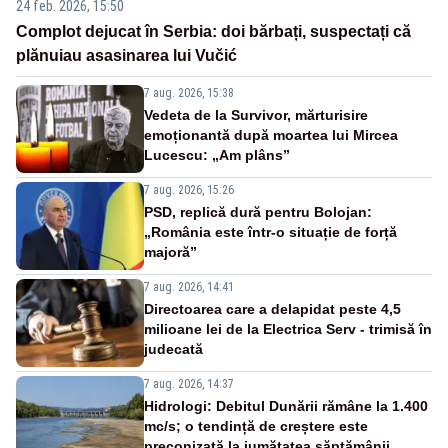
24 feb. 2026, 15:50
Complot dejucat în Serbia: doi bărbați, suspectați că
plănuiau asasinarea lui Vučić
7 aug. 2026, 15:38
Vedeta de la Survivor, mărturisire
emoționantă după moartea lui Mircea
Lucescu: „Am plâns”
7 aug. 2026, 15:26
PSD, replică dură pentru Bolojan:
„România este într-o situație de forță
majoră”
7 aug. 2026, 14:41
Directoarea care a delapidat peste 4,5
milioane lei de la Electrica Serv - trimisă în
judecată
7 aug. 2026, 14:37
Hidrologi: Debitul Dunării rămâne la 1.400
mc/s; o tendință de creștere este
preconizată la jumătatea săptămânii