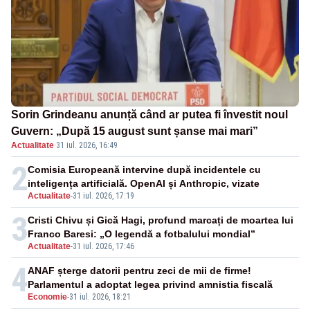
Sorin Grindeanu anunță când ar putea fi învestit noul
Guvern: „După 15 august sunt șanse mai mari”
Actualitate
·
31 iul. 2026, 16:49
2
Comisia Europeană intervine după incidentele cu
inteligența artificială. OpenAI și Anthropic, vizate
Actualitate
-
31 iul. 2026, 17:19
3
Cristi Chivu și Gică Hagi, profund marcați de moartea lui
Franco Baresi: „O legendă a fotbalului mondial”
Actualitate
-
31 iul. 2026, 17:46
4
ANAF șterge datorii pentru zeci de mii de firme!
Parlamentul a adoptat legea privind amnistia fiscală
Economie
-
31 iul. 2026, 18:21