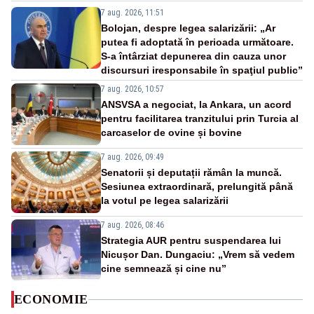
7 aug. 2026, 11:51
Bolojan, despre legea salarizării: „Ar
putea fi adoptată în perioada următoare.
S-a întârziat depunerea din cauza unor
discursuri iresponsabile în spaţiul public”
7 aug. 2026, 10:57
ANSVSA a negociat, la Ankara, un acord
pentru facilitarea tranzitului prin Turcia al
carcaselor de ovine și bovine
7 aug. 2026, 09:49
Senatorii și deputații rămân la muncă.
Sesiunea extraordinară, prelungită până
la votul pe legea salarizării
7 aug. 2026, 08:46
Strategia AUR pentru suspendarea lui
Nicușor Dan. Dungaciu: „Vrem să vedem
cine semnează și cine nu”
ECONOMIE