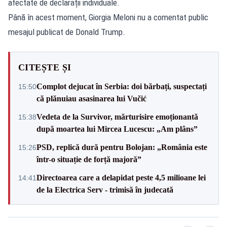
afectate de declarații individuale.
Până în acest moment, Giorgia Meloni nu a comentat public
mesajul publicat de Donald Trump.
CITEȘTE ȘI
Complot dejucat în Serbia: doi bărbați, suspectați
15:50
că plănuiau asasinarea lui Vučić
Vedeta de la Survivor, mărturisire emoționantă
15:38
după moartea lui Mircea Lucescu: „Am plâns”
PSD, replică dură pentru Bolojan: „România este
15:26
într-o situație de forță majoră”
Directoarea care a delapidat peste 4,5 milioane lei
14:41
de la Electrica Serv - trimisă în judecată