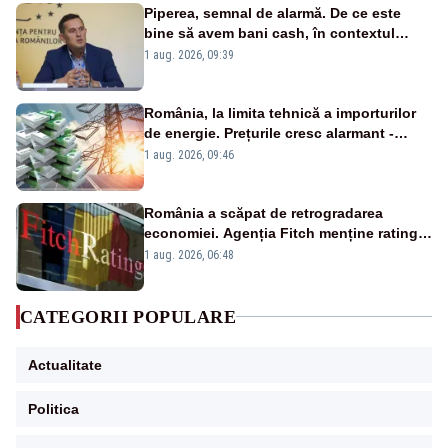
Piperea, semnal de alarmă. De ce este
bine să avem bani cash, în contextul
alertei energetice?
1 aug. 2026, 09:39
România, la limita tehnică a importurilor
de energie. Prețurile cresc alarmant -
Analiză Realitatea Plus
1 aug. 2026, 09:46
România a scăpat de retrogradarea
economiei. Agenția Fitch menține ratingul
„BBB-” cu perspectivă negativă
1 aug. 2026, 06:48
CATEGORII POPULARE
Actualitate
Politica