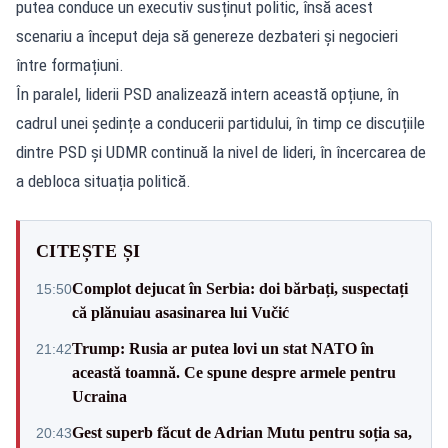
putea conduce un executiv susținut politic, însă acest
scenariu a început deja să genereze dezbateri și negocieri
între formațiuni.
În paralel, liderii PSD analizează intern această opțiune, în
cadrul unei ședințe a conducerii partidului, în timp ce discuțiile
dintre PSD și UDMR continuă la nivel de lideri, în încercarea de
a debloca situația politică.
CITEȘTE ȘI
Complot dejucat în Serbia: doi bărbați, suspectați
15:50
că plănuiau asasinarea lui Vučić
Trump: Rusia ar putea lovi un stat NATO în
21:42
această toamnă. Ce spune despre armele pentru
Ucraina
Gest superb făcut de Adrian Mutu pentru soția sa,
20:43