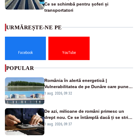
Ce se schimbă pentru șoferi și
transportatori
URMĂREȘTE-NE PE
Facebook
YouTube
POPULAR
România în alertă energetică |
Vulnerabilitatea de pe Dunăre care pune
în pericol Centrala Cernavodă era
1 aug. 2026, 09:32
cunoscută de pe vremea lui Ceaușescu
De azi, milioane de români primesc un
drept nou. Ce se întâmplă dacă ți se strică
un produs
1 aug. 2026, 09:37