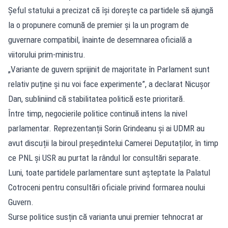
Șeful statului a precizat că își dorește ca partidele să ajungă
la o propunere comună de premier și la un program de
guvernare compatibil, înainte de desemnarea oficială a
viitorului prim-ministru.
„Variante de guvern sprijinit de majoritate în Parlament sunt
relativ puține și nu voi face experimente”, a declarat Nicușor
Dan, subliniind că stabilitatea politică este prioritară.
Între timp, negocierile politice continuă intens la nivel
parlamentar. Reprezentanții Sorin Grindeanu și ai UDMR au
avut discuții la biroul președintelui Camerei Deputaților, în timp
ce PNL și USR au purtat la rândul lor consultări separate.
Luni, toate partidele parlamentare sunt așteptate la Palatul
Cotroceni pentru consultări oficiale privind formarea noului
Guvern.
Surse politice susțin că varianta unui premier tehnocrat ar