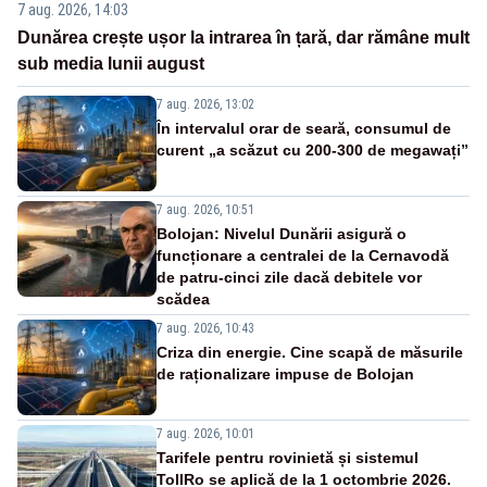
7 aug. 2026, 14:03
Dunărea crește ușor la intrarea în țară, dar rămâne mult
sub media lunii august
7 aug. 2026, 13:02
În intervalul orar de seară, consumul de
curent „a scăzut cu 200-300 de megawați”
7 aug. 2026, 10:51
Bolojan: Nivelul Dunării asigură o
funcționare a centralei de la Cernavodă
de patru-cinci zile dacă debitele vor
scădea
7 aug. 2026, 10:43
Criza din energie. Cine scapă de măsurile
de raționalizare impuse de Bolojan
7 aug. 2026, 10:01
Tarifele pentru rovinietă și sistemul
TollRo se aplică de la 1 octombrie 2026.