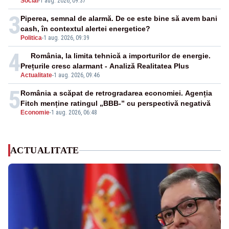
Social
-
1 aug. 2026, 09:37
3
Piperea, semnal de alarmă. De ce este bine să avem bani
cash, în contextul alertei energetice?
Politica
-
1 aug. 2026, 09:39
4
România, la limita tehnică a importurilor de energie.
Prețurile cresc alarmant - Analiză Realitatea Plus
Actualitate
-
1 aug. 2026, 09:46
5
România a scăpat de retrogradarea economiei. Agenția
Fitch menține ratingul „BBB-” cu perspectivă negativă
Economie
-
1 aug. 2026, 06:48
ACTUALITATE