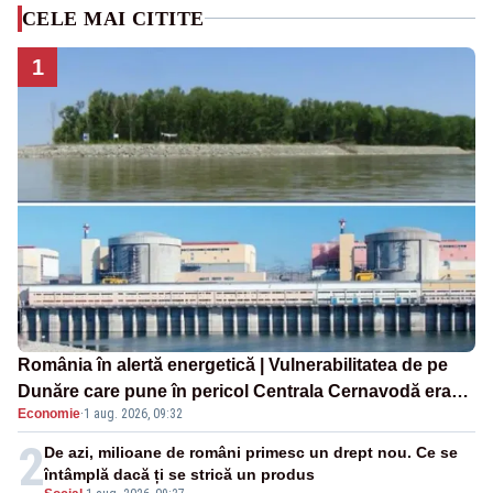
CELE MAI CITITE
1
România în alertă energetică | Vulnerabilitatea de pe
Dunăre care pune în pericol Centrala Cernavodă era
Economie
·
1 aug. 2026, 09:32
cunoscută de pe vremea lui Ceaușescu
2
De azi, milioane de români primesc un drept nou. Ce se
întâmplă dacă ți se strică un produs