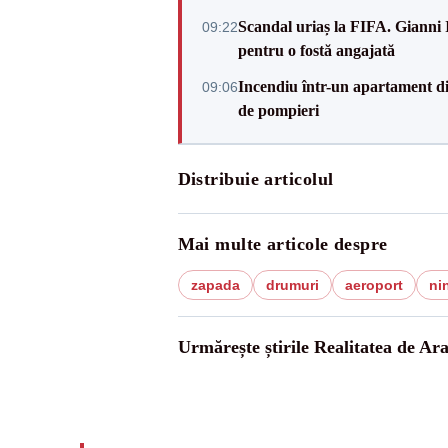
Scandal uriaș la FIFA. Gianni I
09:22
pentru o fostă angajată
Incendiu într-un apartament di
09:06
de pompieri
Distribuie articolul
Mai multe articole despre
zapada
drumuri
aeroport
ni
Urmărește știrile Realitatea de Ar