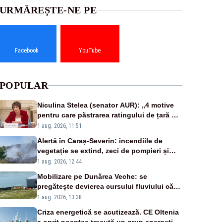
URMĂREȘTE-NE PE
Facebook
YouTube
POPULAR
Niculina Stelea (senator AUR): „4 motive
pentru care păstrarea ratingului de țară nu
este o reușită pentru Guvernul Bolojan”
1 aug. 2026, 11:51
Alertă în Caraș-Severin: incendiile de
vegetație se extind, zeci de pompieri și
silvicultori se luptă cu flăcările - VIDEO
1 aug. 2026, 12:44
Mobilizare pe Dunărea Veche: se
pregătește devierea cursului fluviului către
Cernavodă – VIDEO
1 aug. 2026, 13:38
Criza energetică se acutizează. CE Oltenia