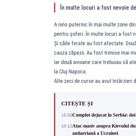
În multe locuri a fost nevoie d
A nins puternic în mai multe zone din 
pentru șoferi. În multe locuri a fost 
Și căile ferate au fost afectate. Două
cauza zăpezii. Au fost trimise mai mu
Iar două avioane care trebuiau să ate
la Cluj Napoca.
Alte zeci de curse au avut întârzieri d
CITEȘTE ȘI
Complot dejucat în Serbia: doi 
15:50
Atac masiv asupra Kievului du
10:12
antiaeriană a Ucrainei