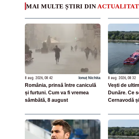
MAI MULTE ȘTIRI DIN
ACTUALITAT
8 aug. 2026, 08:42
Ionuț Nichita
8 aug. 2026, 08:32
România, prinsă între caniculă
Vești de ulti
și furtuni. Cum va fi vremea
Dunăre. Ce se
sâmbătă, 8 august
Cernavodă și 
nucleară din