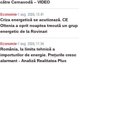
către Cernavodă – VIDEO
4
Economie
-
1 aug. 2026, 13:41
Criza energetică se acutizează. CE
Oltenia a oprit noaptea trecută un grup
energetic de la Rovinari
5
Economie
-
1 aug. 2026, 11:36
România, la limita tehnică a
importurilor de energie. Prețurile cresc
alarmant - Analiză Realitatea Plus