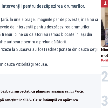
1
e intervenții pentru deszăpezirea drumurilor.
țară. În unele orașe, imaginile par de poveste, însă nu si
nevoie de intervenții pentru deszăpezirea drumurilor.
 trenuri pline cu călători au rămas blocate în Iași din
lte autocare pentru a prelua călătorii.
rizeze la Suceava au fost redirecționate din cauza ceții
Nic
mot
Polit
de ț
in cauza vizibilității reduse.
Guv
bărbați, suspectați că plănuiau asasinarea lui Vučić
pă sancțiunile SUA. Ce se întâmplă cu apărarea