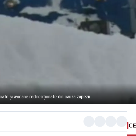
ocate și avioane redirecționate din cauza zăpezii
CE