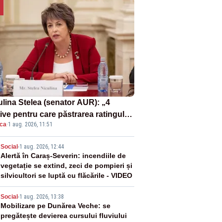
ulina Stelea (senator AUR): „4
ive pentru care păstrarea ratingului
ica
·
1 aug. 2026, 11:51
ară nu este o reușită pentru
ernul Bolojan”
2
Social
-
1 aug. 2026, 12:44
Alertă în Caraș-Severin: incendiile de
vegetație se extind, zeci de pompieri și
silvicultori se luptă cu flăcările - VIDEO
3
Social
-
1 aug. 2026, 13:38
Mobilizare pe Dunărea Veche: se
pregătește devierea cursului fluviului