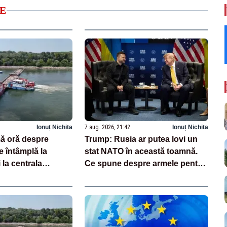
E
Ionuț Nichita
7 aug. 2026, 21:42
Ionuț Nichita
mă oră despre
Trump: Rusia ar putea lovi un
 întâmplă la
stat NATO în această toamnă.
la centrala
Ce spune despre armele pentru
 Ungaria
Ucraina