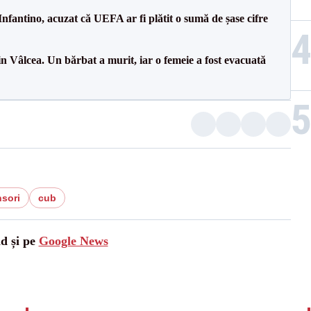
nfantino, acuzat că UEFA ar fi plătit o sumă de șase cifre
n Vâlcea. Un bărbat a murit, iar o femeie a fost evacuată
nsori
cub
ad și pe
Google News