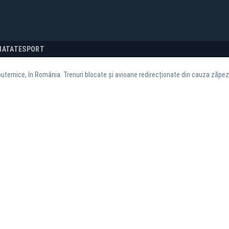
NATATE
SPORT
puternice, în România. Trenuri blocate și avioane redirecționate din cauza zăpezi