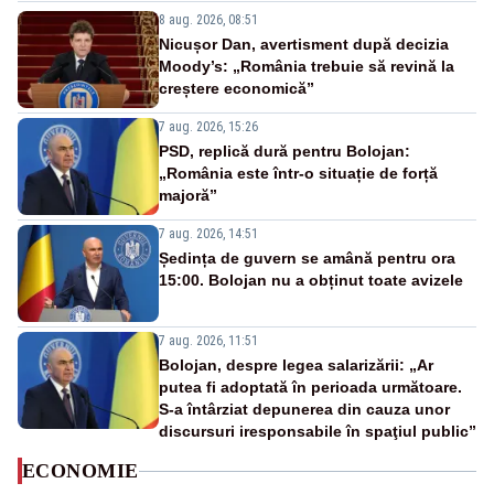
8 aug. 2026, 08:51
Nicușor Dan, avertisment după decizia
Moody’s: „România trebuie să revină la
creștere economică”
7 aug. 2026, 15:26
PSD, replică dură pentru Bolojan:
„România este într-o situație de forță
majoră”
7 aug. 2026, 14:51
Ședința de guvern se amână pentru ora
15:00. Bolojan nu a obținut toate avizele
7 aug. 2026, 11:51
Bolojan, despre legea salarizării: „Ar
putea fi adoptată în perioada următoare.
S-a întârziat depunerea din cauza unor
discursuri iresponsabile în spaţiul public”
ECONOMIE