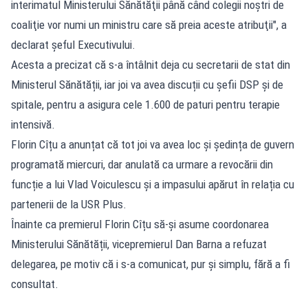
interimatul Ministerului Sănătăţii până când colegii noştri de
coaliţie vor numi un ministru care să preia aceste atribuţii", a
declarat șeful Executivului.
Acesta a precizat că s-a întâlnit deja cu secretarii de stat din
Ministerul Sănătății, iar joi va avea discuții cu șefii DSP și de
spitale, pentru a asigura cele 1.600 de paturi pentru terapie
intensivă.
Florin Cîțu a anunțat că tot joi va avea loc și ședința de guvern
programată miercuri, dar anulată ca urmare a revocării din
funcție a lui Vlad Voiculescu și a impasului apărut în relația cu
partenerii de la USR Plus.
Înainte ca premierul Florin Cîțu să-și asume coordonarea
Ministerului Sănătății, vicepremierul Dan Barna a refuzat
delegarea, pe motiv că i s-a comunicat, pur și simplu, fără a fi
consultat.