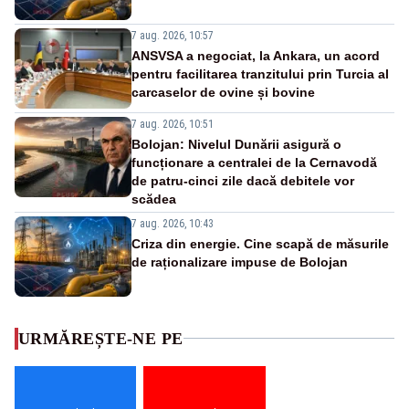
7 aug. 2026, 10:57
ANSVSA a negociat, la Ankara, un acord
pentru facilitarea tranzitului prin Turcia al
carcaselor de ovine și bovine
7 aug. 2026, 10:51
Bolojan: Nivelul Dunării asigură o
funcționare a centralei de la Cernavodă
de patru-cinci zile dacă debitele vor
scădea
7 aug. 2026, 10:43
Criza din energie. Cine scapă de măsurile
de raționalizare impuse de Bolojan
URMĂREȘTE-NE PE