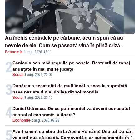
Au închis centralele pe cărbune, acum spun că au
nevoie de ele. Cum se pasează vina în plină criză
Economie
·
1 aug. 2026, 18:11
energetică
2
Canicula schimbă regulile pe șosele. Restricții de tonaj
anunțate în mai multe județe
Social
-
1 aug. 2026, 23:06
3
Dunărea a secat atât de mult încât a scos la suprafață
nave naziste din al doilea război mondial
Social
-
1 aug. 2026, 23:10
4
Daniel Udrescu: De ce patrimoniul va deveni conceptul
central al economiei viitoare?
Economie
-
2 aug. 2026, 09:22
5
Avertisment sumbru de la Apele Române: Debitul Dunării
va continua să scadă. Cernavodă s-ar putea închide în 4