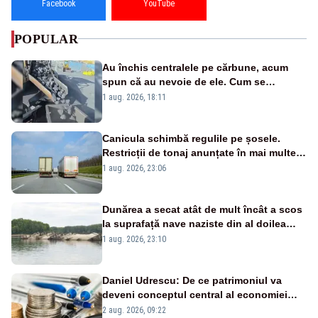
Facebook
YouTube
POPULAR
Au închis centralele pe cărbune, acum
spun că au nevoie de ele. Cum se
pasează vina în plină criză energetică
1 aug. 2026, 18:11
Canicula schimbă regulile pe șosele.
Restricții de tonaj anunțate în mai multe
județe
1 aug. 2026, 23:06
Dunărea a secat atât de mult încât a scos
la suprafață nave naziste din al doilea
război mondial
1 aug. 2026, 23:10
Daniel Udrescu: De ce patrimoniul va
deveni conceptul central al economiei
viitoare?
2 aug. 2026, 09:22