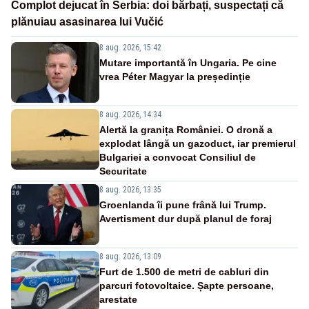
Complot dejucat în Serbia: doi bărbați, suspectați că
plănuiau asasinarea lui Vučić
8 aug. 2026, 15:42
Mutare importantă în Ungaria. Pe cine
vrea Péter Magyar la președinție
8 aug. 2026, 14:34
Alertă la granița României. O dronă a
explodat lângă un gazoduct, iar premierul
Bulgariei a convocat Consiliul de
Securitate
8 aug. 2026, 13:35
Groenlanda îi pune frână lui Trump.
Avertisment dur după planul de foraj
8 aug. 2026, 13:09
Furt de 1.500 de metri de cabluri din
parcuri fotovoltaice. Șapte persoane,
arestate