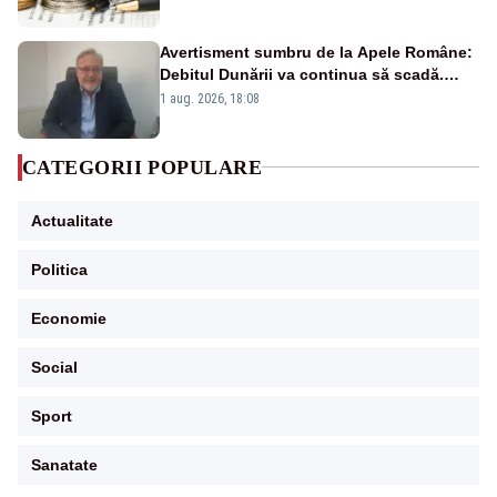
Avertisment sumbru de la Apele Române:
Debitul Dunării va continua să scadă.
Cernavodă s-ar putea închide în 4 zile
1 aug. 2026, 18:08
CATEGORII POPULARE
Actualitate
Politica
Economie
Social
Sport
Sanatate