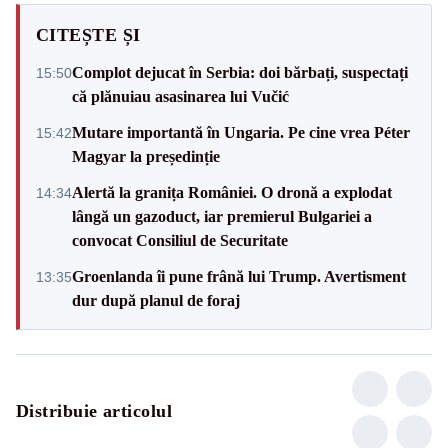
CITEȘTE ȘI
Complot dejucat în Serbia: doi bărbați, suspectați
15:50
că plănuiau asasinarea lui Vučić
Mutare importantă în Ungaria. Pe cine vrea Péter
15:42
Magyar la președinție
Alertă la granița României. O dronă a explodat
14:34
lângă un gazoduct, iar premierul Bulgariei a
convocat Consiliul de Securitate
Groenlanda îi pune frână lui Trump. Avertisment
13:35
dur după planul de foraj
Distribuie articolul