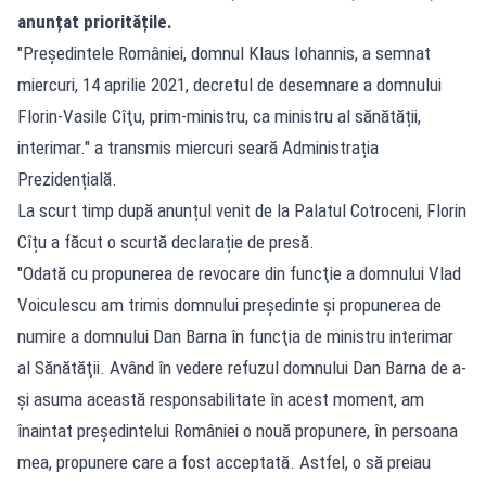
anunțat prioritățile.
"Președintele României, domnul Klaus Iohannis, a semnat
miercuri, 14 aprilie 2021, decretul de desemnare a domnului
Florin-Vasile Cîţu, prim-ministru, ca ministru al sănătății,
interimar." a transmis miercuri seară Administrația
Prezidențială.
La scurt timp după anunțul venit de la Palatul Cotroceni, Florin
Cîțu a făcut o scurtă declarație de presă.
"Odată cu propunerea de revocare din funcţie a domnului Vlad
Voiculescu am trimis domnului preşedinte şi propunerea de
numire a domnului Dan Barna în funcţia de ministru interimar
al Sănătăţii. Având în vedere refuzul domnului Dan Barna de a-
şi asuma această responsabilitate în acest moment, am
înaintat preşedintelui României o nouă propunere, în persoana
mea, propunere care a fost acceptată. Astfel, o să preiau