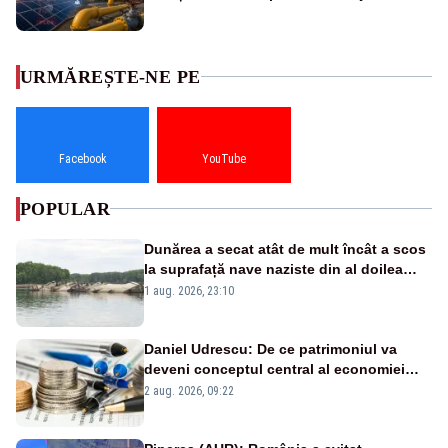
URMĂREȘTE-NE PE
Facebook
YouTube
POPULAR
Dunărea a secat atât de mult încât a scos
la suprafață nave naziste din al doilea
război mondial
1 aug. 2026, 23:10
Daniel Udrescu: De ce patrimoniul va
deveni conceptul central al economiei
viitoare?
2 aug. 2026, 09:22