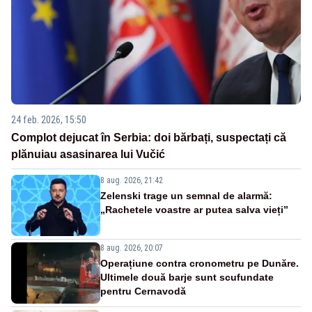
24 feb. 2026, 15:50
Complot dejucat în Serbia: doi bărbați, suspectați că
plănuiau asasinarea lui Vučić
8 aug. 2026, 21:42
Zelenski trage un semnal de alarmă:
„Rachetele voastre ar putea salva vieți”
8 aug. 2026, 20:07
Operațiune contra cronometru pe Dunăre.
Ultimele două barje sunt scufundate
pentru Cernavodă