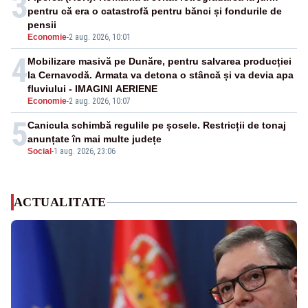
3
pentru că era o catastrofă pentru bănci și fondurile de
pensii
Economie
-
2 aug. 2026, 10:01
4
Mobilizare masivă pe Dunăre, pentru salvarea producției
la Cernavodă. Armata va detona o stâncă și va devia apa
fluviului - IMAGINI AERIENE
Economie
-
2 aug. 2026, 10:07
5
Canicula schimbă regulile pe șosele. Restricții de tonaj
anunțate în mai multe județe
Social
-
1 aug. 2026, 23:06
ACTUALITATE