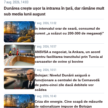
7 aug. 2026, 14:03
Dunărea crește ușor la intrarea în țară, dar rămâne mult
sub media lunii august
7 aug. 2026, 13:02
În intervalul orar de seară, consumul de
curent „a scăzut cu 200-300 de megawați”
7 aug. 2026, 10:57
ANSVSA a negociat, la Ankara, un acord
pentru facilitarea tranzitului prin Turcia al
carcaselor de ovine și bovine
7 aug. 2026, 10:51
Bolojan: Nivelul Dunării asigură o
funcționare a centralei de la Cernavodă
de patru-cinci zile dacă debitele vor
scădea
7 aug. 2026, 10:43
Criza din energie. Cine scapă de măsurile
de raționalizare impuse de Bolojan