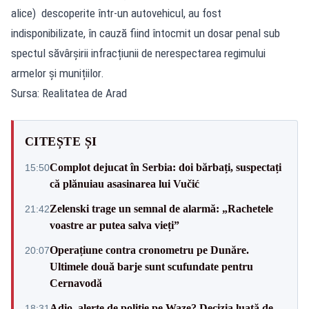
alice) descoperite într-un autovehicul, au fost
indisponibilizate, în cauză fiind întocmit un dosar penal sub
spectul săvârșirii infracțiunii de nerespectarea regimului
armelor și munițiilor.
Sursa: Realitatea de Arad
CITEȘTE ȘI
Complot dejucat în Serbia: doi bărbați, suspectați
15:50
că plănuiau asasinarea lui Vučić
Zelenski trage un semnal de alarmă: „Rachetele
21:42
voastre ar putea salva vieți”
Operațiune contra cronometru pe Dunăre.
20:07
Ultimele două barje sunt scufundate pentru
Cernavodă
Adio, alerte de poliție pe Waze? Decizia luată de
18:31