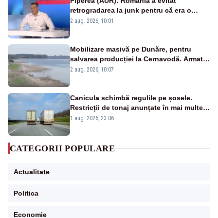
Piperea (AUR): România a evitat
retrogradarea la junk pentru că era o
catastrofă pentru bănci și fondurile de
2 aug. 2026, 10:01
pensii
Mobilizare masivă pe Dunăre, pentru
salvarea producției la Cernavodă. Armata
va detona o stâncă și va devia apa
2 aug. 2026, 10:07
fluviului - IMAGINI AERIENE
Canicula schimbă regulile pe șosele.
Restricții de tonaj anunțate în mai multe
județe
1 aug. 2026, 23:06
CATEGORII POPULARE
Actualitate
Politica
Economie