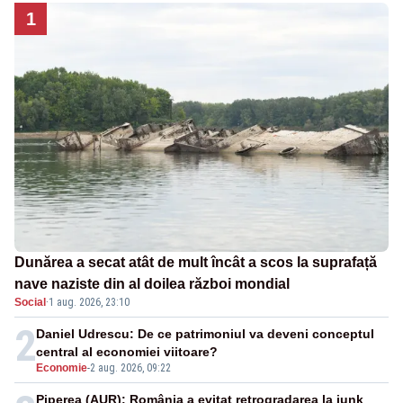
1
Dunărea a secat atât de mult încât a scos la suprafață
nave naziste din al doilea război mondial
Social
·
1 aug. 2026, 23:10
2
Daniel Udrescu: De ce patrimoniul va deveni conceptul
central al economiei viitoare?
Economie
-
2 aug. 2026, 09:22
Piperea (AUR): România a evitat retrogradarea la junk