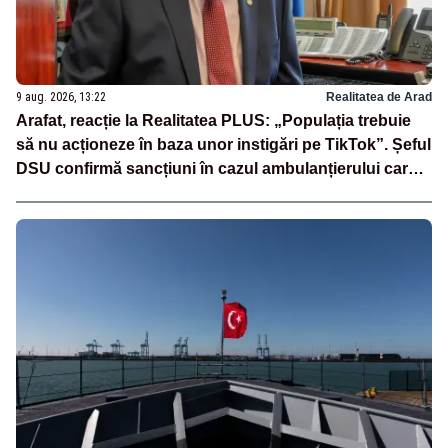
9 aug. 2026, 13:22
Realitatea de Arad
Arafat, reacție la Realitatea PLUS: „Populația trebuie
să nu acționeze în baza unor instigări pe TikTok”. Șeful
DSU confirmă sancțiuni în cazul ambulanțierului care a
oprit la piață