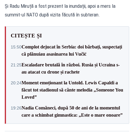
Și Radu Miruță a fost prezent la inundații, apoi a mers la
summit-ul NATO după vizita făcută în subteran.
CITEȘTE ȘI
Complot dejucat în Serbia: doi bărbați, suspectați
15:50
că plănuiau asasinarea lui Vučić
Escaladare brutală în război. Rusia și Ucraina s-
21:25
au atacat cu drone și rachete
Moment emoționant la Untold. Lewis Capaldi a
20:24
făcut tot stadionul să cânte melodia „Someone You
Loved”
Nadia Comăneci, după 50 de ani de la momentul
19:26
care a schimbat gimnastica: „Este o mare onoare”