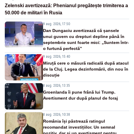
Zelenski avertizează: Phenianul pregătește trimiterea a
50.000 de militari în Rusia
9 aug. 2026, 17:50
Dan Dungaciu avertizează că șansele
unui guvern cu drepturi depline până în
septembrie sunt foarte mici: „Suntem într-
o furtună perfectă”
9 aug. 2026, 15:40
Miruță cere o măsură radicală după atacul
de la Cluj. Legea dezinformării, din nou în
discuție
8 aug. 2026, 13:35
Groenlanda îi pune frână lui Trump.
Avertisment dur după planul de foraj
8 aug. 2026, 10:38
România își păstrează ratingul
recomandat investițiilor. Un semnal
pozitiv, dar și un avertisment pentru