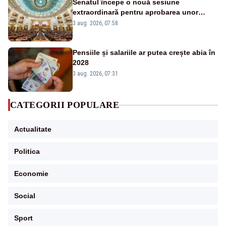
Senatul începe o nouă sesiune
extraordinară pentru aprobarea unor
jaloane din PNRR
3 aug. 2026, 07:58
Pensiile și salariile ar putea crește abia în
2028
3 aug. 2026, 07:31
CATEGORII POPULARE
Actualitate
Politica
Economie
Social
Sport