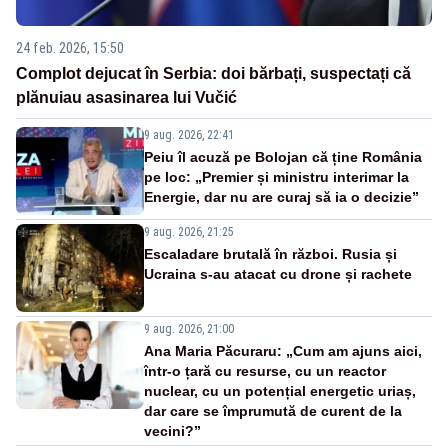
24 feb. 2026, 15:50
Complot dejucat în Serbia: doi bărbați, suspectați că
plănuiau asasinarea lui Vučić
9 aug. 2026, 22:41
Peiu îl acuză pe Bolojan că ține România
pe loc: „Premier și ministru interimar la
Energie, dar nu are curaj să ia o decizie”
9 aug. 2026, 21:25
Escaladare brutală în război. Rusia și
Ucraina s-au atacat cu drone și rachete
9 aug. 2026, 21:00
Ana Maria Păcuraru: „Cum am ajuns aici,
într-o țară cu resurse, cu un reactor
nuclear, cu un potențial energetic uriaș,
dar care se împrumută de curent de la
vecini?”