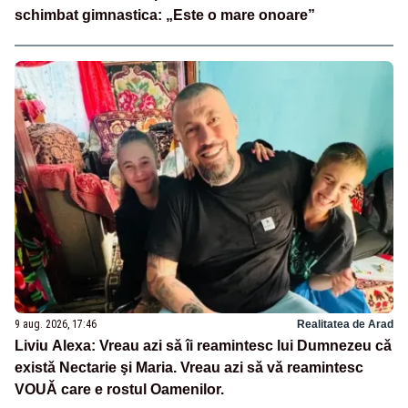
schimbat gimnastica: „Este o mare onoare”
9 aug. 2026, 17:46
Realitatea de Arad
Liviu Alexa: Vreau azi sǎ îi reamintesc lui Dumnezeu cǎ
existǎ Nectarie şi Maria. Vreau azi sǎ vǎ reamintesc
VOUǍ care e rostul Oamenilor.