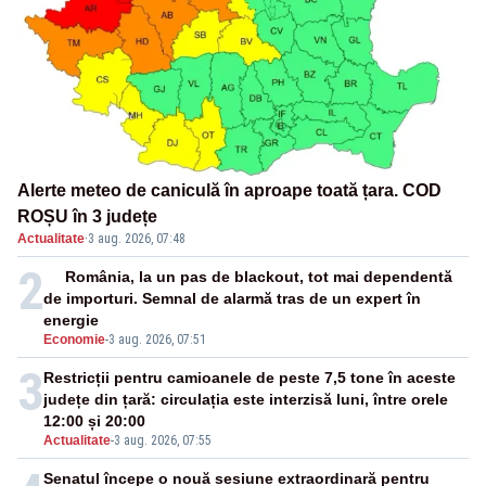
Alerte meteo de caniculă în aproape toată țara. COD
ROȘU în 3 județe
Actualitate
·
3 aug. 2026, 07:48
2
România, la un pas de blackout, tot mai dependentă
de importuri. Semnal de alarmă tras de un expert în
energie
Economie
-
3 aug. 2026, 07:51
3
Restricții pentru camioanele de peste 7,5 tone în aceste
județe din țară: circulația este interzisă luni, între orele
12:00 și 20:00
Actualitate
-
3 aug. 2026, 07:55
Senatul începe o nouă sesiune extraordinară pentru