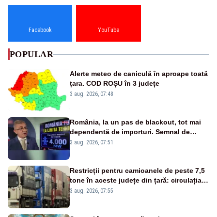
Facebook
YouTube
POPULAR
Alerte meteo de caniculă în aproape toată
țara. COD ROȘU în 3 județe
3 aug. 2026, 07:48
România, la un pas de blackout, tot mai
dependentă de importuri. Semnal de
alarmă tras de un expert în energie
3 aug. 2026, 07:51
Restricții pentru camioanele de peste 7,5
tone în aceste județe din țară: circulația
este interzisă luni, între orele 12:00 și
3 aug. 2026, 07:55
20:00