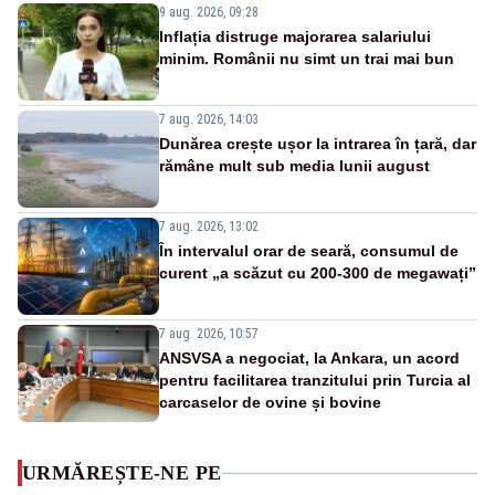
9 aug. 2026, 09:28
Inflația distruge majorarea salariului
minim. Românii nu simt un trai mai bun
7 aug. 2026, 14:03
Dunărea crește ușor la intrarea în țară, dar
rămâne mult sub media lunii august
7 aug. 2026, 13:02
În intervalul orar de seară, consumul de
curent „a scăzut cu 200-300 de megawați”
7 aug. 2026, 10:57
ANSVSA a negociat, la Ankara, un acord
pentru facilitarea tranzitului prin Turcia al
carcaselor de ovine și bovine
URMĂREȘTE-NE PE