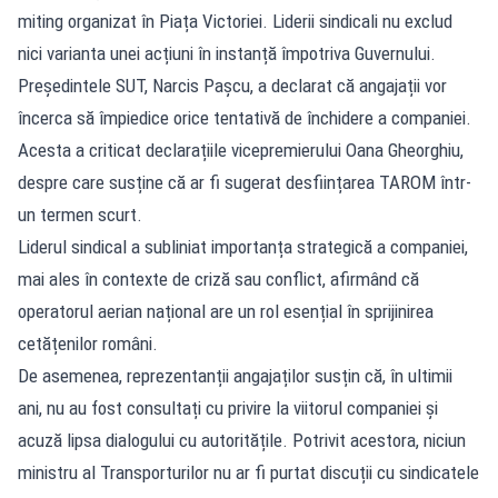
miting organizat în Piața Victoriei. Liderii sindicali nu exclud
nici varianta unei acțiuni în instanță împotriva Guvernului.
Președintele SUT, Narcis Pașcu, a declarat că angajații vor
încerca să împiedice orice tentativă de închidere a companiei.
Acesta a criticat declarațiile vicepremierului Oana Gheorghiu,
despre care susține că ar fi sugerat desființarea TAROM într-
un termen scurt.
Liderul sindical a subliniat importanța strategică a companiei,
mai ales în contexte de criză sau conflict, afirmând că
operatorul aerian național are un rol esențial în sprijinirea
cetățenilor români.
De asemenea, reprezentanții angajaților susțin că, în ultimii
ani, nu au fost consultați cu privire la viitorul companiei și
acuză lipsa dialogului cu autoritățile. Potrivit acestora, niciun
ministru al Transporturilor nu ar fi purtat discuții cu sindicatele