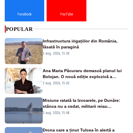
Facebook
YouTube
POPULAR
Infrastructura irigațiilor din România,
lăsată în paragină
2 aug. 2026, 15:38
Ana Maria Păcuraru demască planul lui
Bolojan. O nouă ediție explozivă a
emisiunii „Miza Zilei” la Realitatea PLUS
2 aug. 2026, 15:42
Misiune ratată la Izvoarele, pe Dunăre:
stânca nu a cedat, militarii reiau
detonările luni – VIDEO
2 aug. 2026, 15:48
Drona care a ținut Tulcea în alertă a