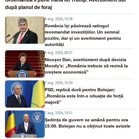
după planul de foraj
8 aug. 2026, 10:38
România își păstrează ratingul
recomandat investițiilor. Un semnal
pozitiv, dar și un avertisment pentru
autorități
8 aug. 2026, 08:51
Nicușor Dan, avertisment după decizia
Moody’s: „România trebuie să revină la
creștere economică”
7 aug. 2026, 15:26
PSD, replică dură pentru Bolojan:
„România este într-o situație de forță
majoră”
7 aug. 2026, 14:51
Ședința de guvern se amână pentru ora
15:00. Bolojan nu a obținut toate avizele