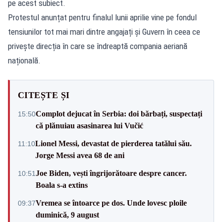
pe acest subiect.
Protestul anunțat pentru finalul lunii aprilie vine pe fondul
tensiunilor tot mai mari dintre angajați și Guvern în ceea ce
privește direcția în care se îndreaptă compania aeriană
națională.
CITEȘTE ȘI
Complot dejucat în Serbia: doi bărbați, suspectați
15:50
că plănuiau asasinarea lui Vučić
Lionel Messi, devastat de pierderea tatălui său.
11:10
Jorge Messi avea 68 de ani
Joe Biden, vești îngrijorătoare despre cancer.
10:51
Boala s-a extins
Vremea se întoarce pe dos. Unde lovesc ploile
09:37
duminică, 9 august