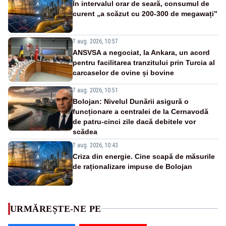
În intervalul orar de seară, consumul de
curent „a scăzut cu 200-300 de megawați”
7 aug. 2026, 10:57
ANSVSA a negociat, la Ankara, un acord
pentru facilitarea tranzitului prin Turcia al
carcaselor de ovine și bovine
7 aug. 2026, 10:51
Bolojan: Nivelul Dunării asigură o
funcționare a centralei de la Cernavodă
de patru-cinci zile dacă debitele vor
scădea
7 aug. 2026, 10:43
Criza din energie. Cine scapă de măsurile
de raționalizare impuse de Bolojan
URMĂREȘTE-NE PE