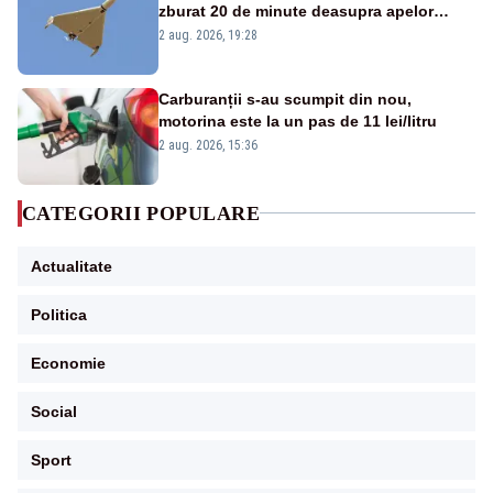
zburat 20 de minute deasupra apelor
României. Au fost ridicate două F-16
2 aug. 2026, 19:28
Carburanții s-au scumpit din nou,
motorina este la un pas de 11 lei/litru
2 aug. 2026, 15:36
CATEGORII POPULARE
Actualitate
Politica
Economie
Social
Sport