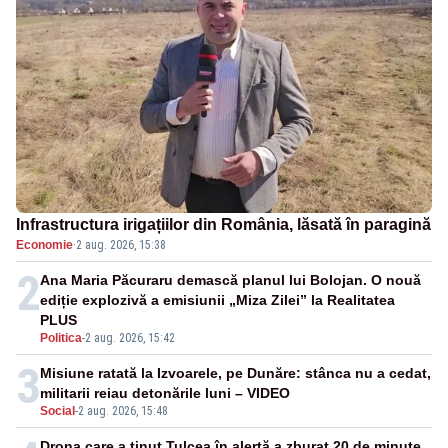
Infrastructura irigațiilor din România, lăsată în paragină
Economie
·
2 aug. 2026, 15:38
2
Ana Maria Păcuraru demască planul lui Bolojan. O nouă
ediție explozivă a emisiunii „Miza Zilei” la Realitatea
PLUS
Politica
-
2 aug. 2026, 15:42
3
Misiune ratată la Izvoarele, pe Dunăre: stânca nu a cedat,
militarii reiau detonările luni – VIDEO
Social
-
2 aug. 2026, 15:48
Drona care a ținut Tulcea în alertă a zburat 20 de minute