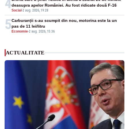
4
deasupra apelor României. Au fost ridicate două F-16
Social
-
2 aug. 2026, 19:28
5
Carburanții s-au scumpit din nou, motorina este la un
pas de 11 lei/litru
Economie
-
2 aug. 2026, 15:36
ACTUALITATE