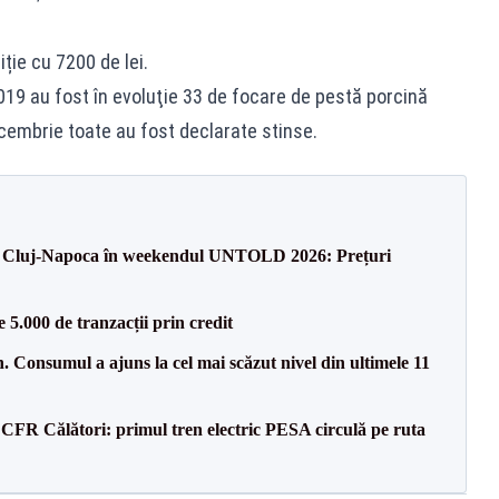
ție cu 7200 de lei.
2019 au fost în evoluţie 33 de focare de pestă porcină
ecembrie toate au fost declarate stinse.
 la Cluj-Napoca în weekendul UNTOLD 2026: Prețuri
5.000 de tranzacții prin credit
 Consumul a ajuns la cel mai scăzut nivel din ultimele 11
CFR Călători: primul tren electric PESA circulă pe ruta