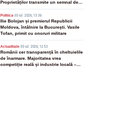
Proprietăților transmite un semnal de
neîncredere investitorilor”
4
Politica
-
30 iul. 2026, 13:36
Ilie Bolojan și premierul Republicii
Moldova, întâlnire la București. Vasile
Tofan, primit cu onoruri militare
5
Actualitate
-
30 iul. 2026, 12:53
Românii cer transparență în cheltuielile
de înarmare. Majoritatea vrea
competiție reală și industrie locală –
SONDAJ