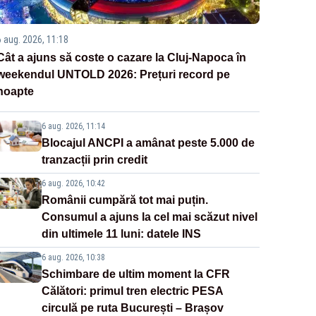
6 aug. 2026, 11:18
Cât a ajuns să coste o cazare la Cluj-Napoca în
weekendul UNTOLD 2026: Prețuri record pe
noapte
6 aug. 2026, 11:14
Blocajul ANCPI a amânat peste 5.000 de
tranzacții prin credit
6 aug. 2026, 10:42
Românii cumpără tot mai puțin.
Consumul a ajuns la cel mai scăzut nivel
din ultimele 11 luni: datele INS
6 aug. 2026, 10:38
Schimbare de ultim moment la CFR
Călători: primul tren electric PESA
circulă pe ruta București – Brașov