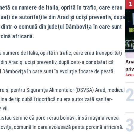
1
netă cu numere de Italia, oprită în trafic, care erau
luaţi de autorităţile din Arad şi ucişi preventiv, după
dintr-o comună din judeţul Dâmboviţa în care sunt
rcină africană.
 numere de Italia, oprită în trafic, care erau transportaţi
e din Arad şi ucişi preventiv, după ce s-a constatat că
Ana
priv
 Dâmboviţa în care sunt în evoluţie focare de pestă
Actua
Româ
un e
are şi pentru Siguranţa Alimentelor (DSVSA) Arad, medicul
ina de tip dubă frigorifică nu era autorizată sanitar-
 vii.
istau semne că porcii erau bolnavi, însă maşina venea
viţa, comună în care evoluează pesta porcină africană.