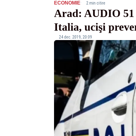
·
ECONOMIE
2 min citire
Arad: AUDIO 51 d
Italia, ucişi preve
24 dec. 2019, 20:09