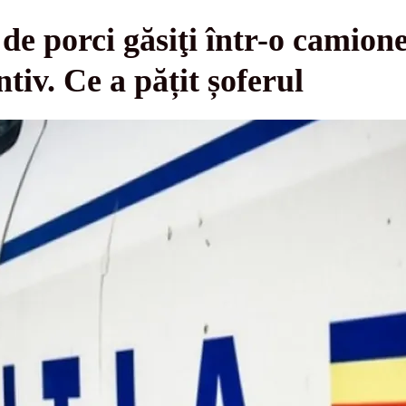
e porci găsiţi într-o camion
ntiv. Ce a pățit șoferul