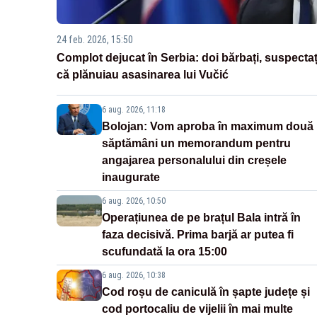
24 feb. 2026, 15:50
Complot dejucat în Serbia: doi bărbați, suspectaț
că plănuiau asasinarea lui Vučić
6 aug. 2026, 11:18
Bolojan: Vom aproba în maximum două
săptămâni un memorandum pentru
angajarea personalului din creșele
inaugurate
6 aug. 2026, 10:50
Operațiunea de pe brațul Bala intră în
faza decisivă. Prima barjă ar putea fi
scufundată la ora 15:00
6 aug. 2026, 10:38
Cod roșu de caniculă în șapte județe și
cod portocaliu de vijelii în mai multe