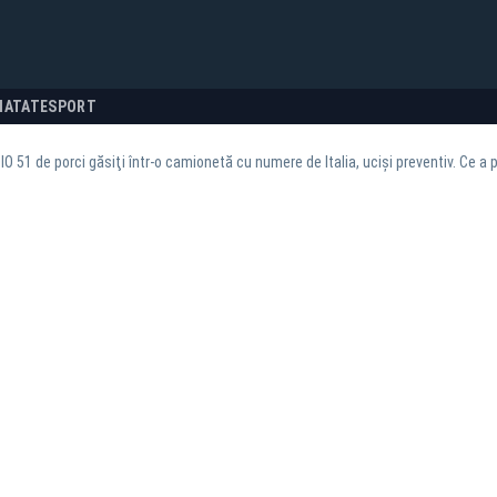
NATATE
SPORT
O 51 de porci găsiţi într-o camionetă cu numere de Italia, ucişi preventiv. Ce a p