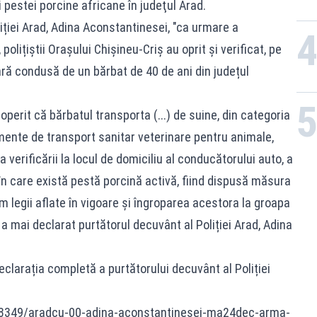
i pestei porcine africane în judeţul Arad.
iției Arad, Adina Aconstantinesei, "ca urmare a
polițiștii Orașului Chișineu-Criș au oprit și verificat, pe
itară condusă de un bărbat de 40 de ani din județul
coperit că bărbatul transporta (...) de suine, din categoria
mente de transport sanitar veterinare pentru animale,
a verificării la locul de domiciliu al conducătorului auto, a
în care există pestă porcină activă, fiind dispusă măsura
m legii aflate în vigoare și îngroparea acestora la groapa
a mai declarat purtătorul decuvânt al Poliției Arad, Adina
declarația completă a purtătorului decuvânt al Poliției
8349/aradcu-00-adina-aconstantinesei-ma24dec-arma-