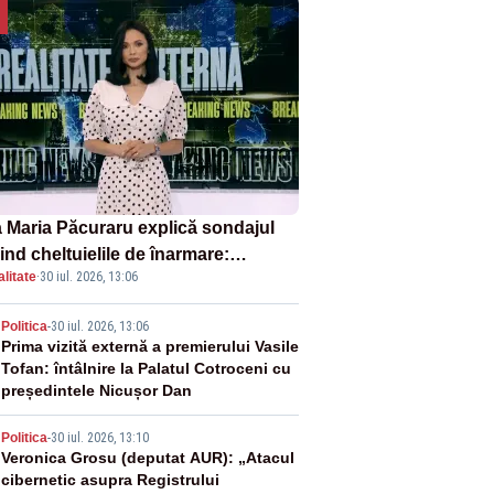
 Maria Păcuraru explică sondajul
ind cheltuielile de înarmare:
litate
·
30 iul. 2026, 13:06
nii cer transparență în achiziții și
chilibru între partenerii externi
2
Politica
-
30 iul. 2026, 13:06
Prima vizită externă a premierului Vasile
Tofan: întâlnire la Palatul Cotroceni cu
președintele Nicușor Dan
3
Politica
-
30 iul. 2026, 13:10
Veronica Grosu (deputat AUR): „Atacul
cibernetic asupra Registrului