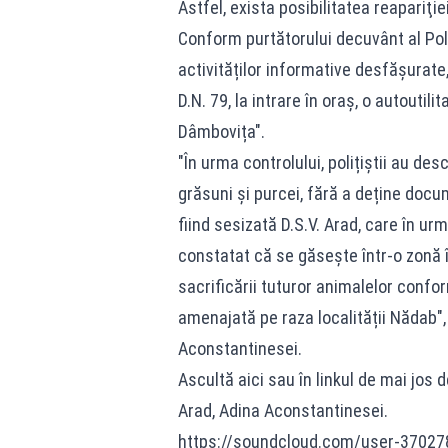
Astfel, exista posibilitatea reapariţie
Conform purtătorului decuvânt al Pol
activităților informative desfășurate, 
D.N. 79, la intrare în oraș, o autoutil
Dâmbovița".
"În urma controlului, polițiștii au des
grăsuni și purcei, fără a deține docu
fiind sesizată D.S.V. Arad, care în urm
constatat că se găsește într-o zonă 
sacrificării tuturor animalelor confor
amenajată pe raza localității Nădab", 
Aconstantinesei.
Ascultă aici sau în linkul de mai jos 
Arad, Adina Aconstantinesei.
https://soundcloud.com/user-37027