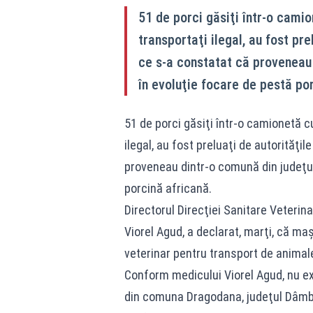
51 de porci găsiţi într-o camio
transportaţi ilegal, au fost pre
ce s-a constatat că proveneau 
în evoluţie focare de pestă po
51 de porci găsiţi într-o camionetă cu
ilegal, au fost preluaţi de autorităţil
proveneau dintr-o comună din judeţul
porcină africană.
Directorul Direcţiei Sanitare Veterin
Viorel Agud, a declarat, marţi, că maș
veterinar pentru transport de animale
Conform medicului Viorel Agud, nu ex
din comuna Dragodana, judeţul Dâmbo