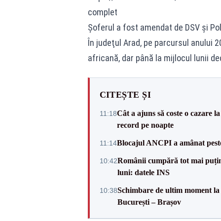
complet
Şoferul a fost amendat de DSV și Poli
În judeţul Arad, pe parcursul anului 
africană, dar până la mijlocul lunii d
CITEȘTE ȘI
Cât a ajuns să coste o cazare
11:18
record pe noapte
Blocajul ANCPI a amânat peste 
11:14
Românii cumpără tot mai puțin.
10:42
luni: datele INS
Schimbare de ultim moment la 
10:38
București – Brașov