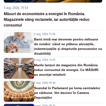
5 aug. 2026, 19:54
Măsuri de economisire a energiei în România.
Magazinele sting reclamele, iar autoritățile reduc
consumul
5 aug. 2026, 15:03
Banii intră mai devreme pentru milioane
de români: când se plătesc alocațiile,
indemnizațiile și drepturile persoanelor cu
dizabilități
5 aug. 2026, 10:29
Marile lanțuri de magazine din România
reduc consumul de energie. Ce MĂSURI
au anunțat retailerii
5 aug. 2026, 09:46
Scandal în Parlament pe tema centralelor
pe cărbune. Vot decisiv în Camera
Deputaților
5 aug. 2026, 09:42