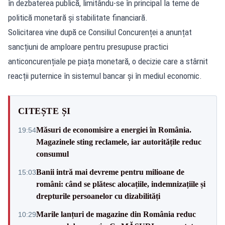
în dezbaterea publică, limitându-se în principal la teme de
politică monetară și stabilitate financiară.
Solicitarea vine după ce Consiliul Concurenței a anunțat
sancțiuni de amploare pentru presupuse practici
anticoncurențiale pe piața monetară, o decizie care a stârnit
reacții puternice în sistemul bancar și în mediul economic.
CITEȘTE ȘI
Măsuri de economisire a energiei în România.
19:54
Magazinele sting reclamele, iar autoritățile reduc
consumul
Banii intră mai devreme pentru milioane de
15:03
români: când se plătesc alocațiile, indemnizațiile și
drepturile persoanelor cu dizabilități
Marile lanțuri de magazine din România reduc
10:29