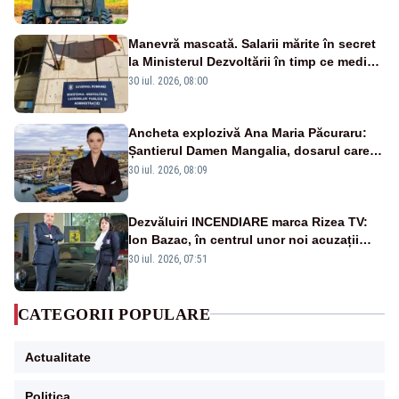
Manevră mascată. Salarii mărite în secret
la Ministerul Dezvoltării în timp ce medicii
ies în stradă
30 iul. 2026, 08:00
Ancheta explozivă Ana Maria Păcuraru:
Șantierul Damen Mangalia, dosarul care
scufundă apărarea României
30 iul. 2026, 08:09
Dezvăluiri INCENDIARE marca Rizea TV:
Ion Bazac, în centrul unor noi acuzații
publice
30 iul. 2026, 07:51
CATEGORII POPULARE
Actualitate
Politica