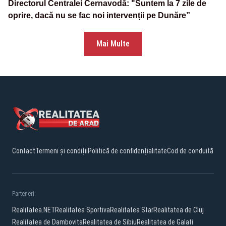
Directorul Centralei Cernavodă: "Suntem la 7 zile de
oprire, dacă nu se fac noi intervenții pe Dunăre”
Mai Multe
Contact
Termeni și condiții
Politică de confidențialitate
Cod de conduită
Parteneri:
Realitatea.NET
Realitatea Sportiva
Realitatea Star
Realitatea de Cluj
Realitatea de Dambovita
Realitatea de Sibiu
Realitatea de Galati