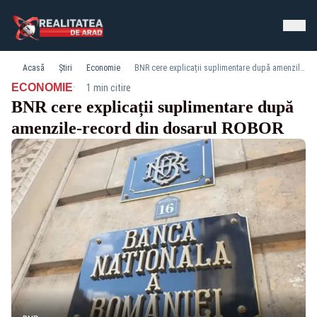
Acasă
Știri
Economie
BNR cere explicații suplimentare după amenzile-record din dosarul ROBOR
·
ECONOMIE
1 min citire
BNR cere explicații suplimentare după
amenzile-record din dosarul ROBOR