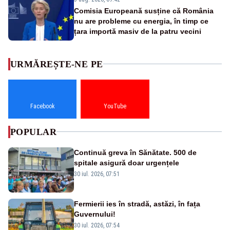
Comisia Europeană susține că România
nu are probleme cu energia, în timp ce
țara importă masiv de la patru vecini
URMĂREȘTE-NE PE
Facebook
YouTube
POPULAR
Continuă greva în Sănătate. 500 de
spitale asigură doar urgențele
30 iul. 2026, 07:51
Fermierii ies în stradă, astăzi, în fața
Guvernului!
30 iul. 2026, 07:54