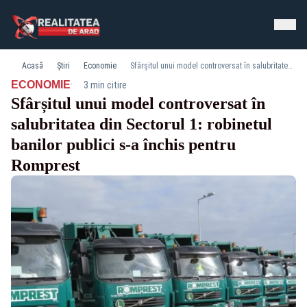
Acasă
Știri
Economie
Sfârșitul unui model controversat în salubritatea din Sectorul 1: robinetul banilor publici s-a închis pentru Romprest
·
ECONOMIE
3 min citire
Sfârșitul unui model controversat în
salubritatea din Sectorul 1: robinetul
banilor publici s-a închis pentru
Romprest