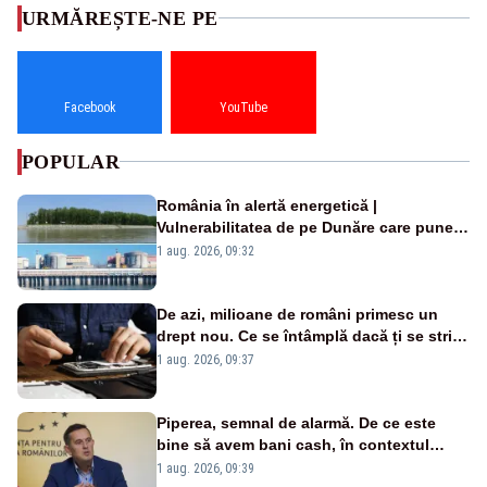
URMĂREȘTE-NE PE
Facebook
YouTube
POPULAR
România în alertă energetică |
Vulnerabilitatea de pe Dunăre care pune
în pericol Centrala Cernavodă era
1 aug. 2026, 09:32
cunoscută de pe vremea lui Ceaușescu
De azi, milioane de români primesc un
drept nou. Ce se întâmplă dacă ți se strică
un produs
1 aug. 2026, 09:37
Piperea, semnal de alarmă. De ce este
bine să avem bani cash, în contextul
alertei energetice?
1 aug. 2026, 09:39