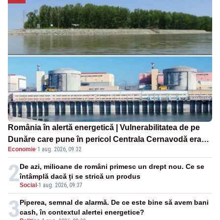
România în alertă energetică | Vulnerabilitatea de pe
Dunăre care pune în pericol Centrala Cernavodă era
Economie
·
1 aug. 2026, 09:32
cunoscută de pe vremea lui Ceaușescu
2
De azi, milioane de români primesc un drept nou. Ce se
întâmplă dacă ți se strică un produs
Social
-
1 aug. 2026, 09:37
3
Piperea, semnal de alarmă. De ce este bine să avem bani
cash, în contextul alertei energetice?