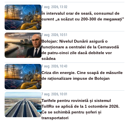
7 aug. 2026, 13:02
În intervalul orar de seară, consumul de
curent „a scăzut cu 200-300 de megawați”
7 aug. 2026, 10:51
Bolojan: Nivelul Dunării asigură o
funcționare a centralei de la Cernavodă
de patru-cinci zile dacă debitele vor
scădea
7 aug. 2026, 10:43
Criza din energie. Cine scapă de măsurile
de raționalizare impuse de Bolojan
7 aug. 2026, 10:01
Tarifele pentru rovinietă și sistemul
TollRo se aplică de la 1 octombrie 2026.
Ce se schimbă pentru șoferi și
transportatori