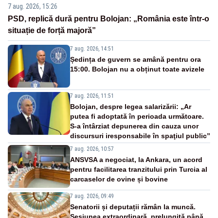
7 aug. 2026, 15:26
PSD, replică dură pentru Bolojan: „România este într-o
situație de forță majoră”
7 aug. 2026, 14:51
Ședința de guvern se amână pentru ora
15:00. Bolojan nu a obținut toate avizele
7 aug. 2026, 11:51
Bolojan, despre legea salarizării: „Ar
putea fi adoptată în perioada următoare.
S-a întârziat depunerea din cauza unor
discursuri iresponsabile în spaţiul public”
7 aug. 2026, 10:57
ANSVSA a negociat, la Ankara, un acord
pentru facilitarea tranzitului prin Turcia al
carcaselor de ovine și bovine
7 aug. 2026, 09:49
Senatorii și deputații rămân la muncă.
Sesiunea extraordinară, prelungită până