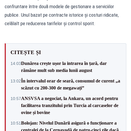
confruntare între două modele de gestionare a serviciilor
publice. Unul bazat pe contracte istorice și costuri ridicate,
celălalt pe reducerea tarifelor și control sporit.
CITEȘTE ȘI
Dunărea crește ușor la intrarea în țară, dar
14:03
rămâne mult sub media lunii august
În intervalul orar de seară, consumul de curent „a
13:02
scăzut cu 200-300 de megawați”
ANSVSA a negociat, la Ankara, un acord pentru
10:57
facilitarea tranzitului prin Turcia al carcaselor de
ovine și bovine
Bolojan: Nivelul Dunării asigură o funcționare a
10:51
centralei de la Cernavodă de patru-cinci zile dacă