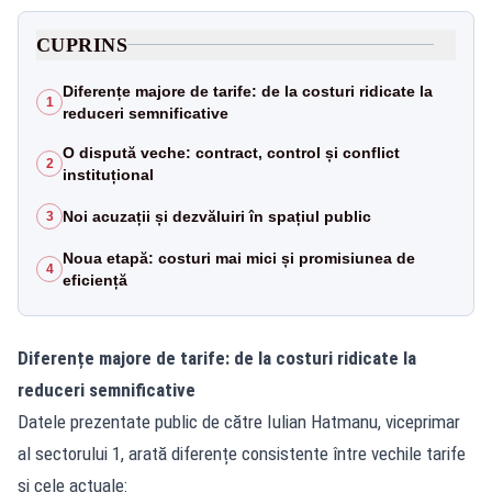
CUPRINS
Diferențe majore de tarife: de la costuri ridicate la
1
reduceri semnificative
O dispută veche: contract, control și conflict
2
instituțional
Noi acuzații și dezvăluiri în spațiul public
3
Noua etapă: costuri mai mici și promisiunea de
4
eficiență
Diferențe majore de tarife: de la costuri ridicate la
reduceri semnificative
Datele prezentate public de către Iulian Hatmanu, viceprimar
al sectorului 1, arată diferențe consistente între vechile tarife
și cele actuale: