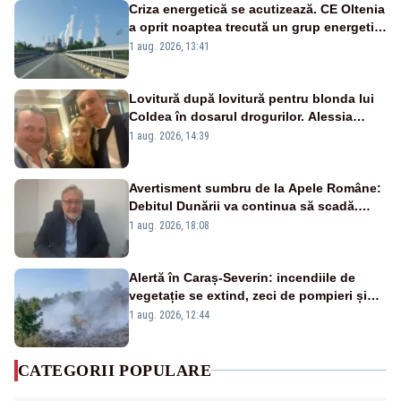
Criza energetică se acutizează. CE Oltenia
a oprit noaptea trecută un grup energetic
de la Rovinari
1 aug. 2026, 13:41
Lovitură după lovitură pentru blonda lui
Coldea în dosarul drogurilor. Alessia
Păcuraru explică decizia magistraților
1 aug. 2026, 14:39
Avertisment sumbru de la Apele Române:
Debitul Dunării va continua să scadă.
Cernavodă s-ar putea închide în 4 zile
1 aug. 2026, 18:08
Alertă în Caraș-Severin: incendiile de
vegetație se extind, zeci de pompieri și
silvicultori se luptă cu flăcările - VIDEO
1 aug. 2026, 12:44
CATEGORII POPULARE