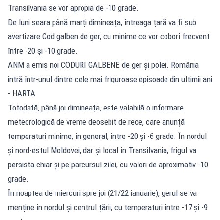
Transilvania se vor apropia de -10 grade.
De luni seara până marți dimineața, întreaga țară va fi sub
avertizare Cod galben de ger, cu minime ce vor coborî frecvent
între -20 și -10 grade.
ANM a emis noi CODURI GALBENE de ger și polei. România
intră într-unul dintre cele mai friguroase episoade din ultimii ani
- HARTA
Totodată, până joi dimineața, este valabilă o informare
meteorologică de vreme deosebit de rece, care anunță
temperaturi minime, în general, între -20 și -6 grade. În nordul
și nord-estul Moldovei, dar și local în Transilvania, frigul va
persista chiar și pe parcursul zilei, cu valori de aproximativ -10
grade.
În noaptea de miercuri spre joi (21/22 ianuarie), gerul se va
menține în nordul și centrul țării, cu temperaturi între -17 și -9