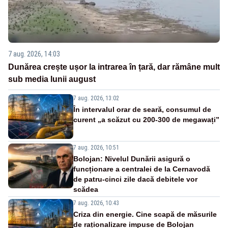
7 aug. 2026, 14:03
Dunărea crește ușor la intrarea în țară, dar rămâne mult
sub media lunii august
7 aug. 2026, 13:02
În intervalul orar de seară, consumul de
curent „a scăzut cu 200-300 de megawați”
7 aug. 2026, 10:51
Bolojan: Nivelul Dunării asigură o
funcționare a centralei de la Cernavodă
de patru-cinci zile dacă debitele vor
scădea
7 aug. 2026, 10:43
Criza din energie. Cine scapă de măsurile
de raționalizare impuse de Bolojan