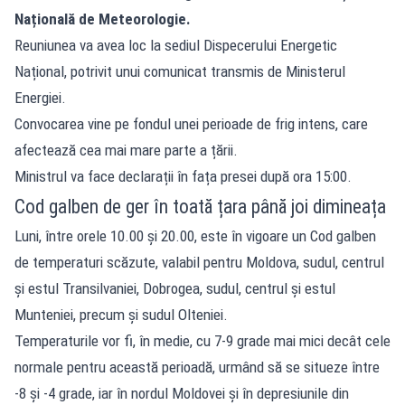
Națională de Meteorologie.
Reuniunea va avea loc la sediul Dispecerului Energetic
Național, potrivit unui comunicat transmis de Ministerul
Energiei.
Convocarea vine pe fondul unei perioade de frig intens, care
afectează cea mai mare parte a țării.
Ministrul va face declarații în fața presei după ora 15:00.
Cod galben de ger în toată țara până joi dimineața
Luni, între orele 10.00 și 20.00, este în vigoare un Cod galben
de temperaturi scăzute, valabil pentru Moldova, sudul, centrul
și estul Transilvaniei, Dobrogea, sudul, centrul și estul
Munteniei, precum și sudul Olteniei.
Temperaturile vor fi, în medie, cu 7-9 grade mai mici decât cele
normale pentru această perioadă, urmând să se situeze între
-8 și -4 grade, iar în nordul Moldovei și în depresiunile din