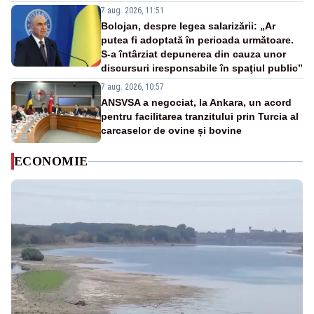
7 aug. 2026, 11:51
Bolojan, despre legea salarizării: „Ar
putea fi adoptată în perioada următoare.
S-a întârziat depunerea din cauza unor
discursuri iresponsabile în spaţiul public”
7 aug. 2026, 10:57
ANSVSA a negociat, la Ankara, un acord
pentru facilitarea tranzitului prin Turcia al
carcaselor de ovine și bovine
ECONOMIE