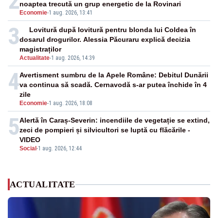
2
noaptea trecută un grup energetic de la Rovinari
Economie
-
1 aug. 2026, 13:41
3
Lovitură după lovitură pentru blonda lui Coldea în
dosarul drogurilor. Alessia Păcuraru explică decizia
magistraților
Actualitate
-
1 aug. 2026, 14:39
4
Avertisment sumbru de la Apele Române: Debitul Dunării
va continua să scadă. Cernavodă s-ar putea închide în 4
zile
Economie
-
1 aug. 2026, 18:08
5
Alertă în Caraș-Severin: incendiile de vegetație se extind,
zeci de pompieri și silvicultori se luptă cu flăcările -
VIDEO
Social
-
1 aug. 2026, 12:44
ACTUALITATE