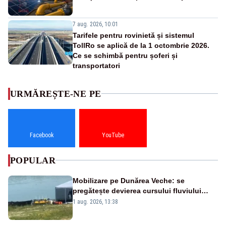
7 aug. 2026, 10:01
Tarifele pentru rovinietă și sistemul
TollRo se aplică de la 1 octombrie 2026.
Ce se schimbă pentru șoferi și
transportatori
URMĂREȘTE-NE PE
Facebook
YouTube
POPULAR
Mobilizare pe Dunărea Veche: se
pregătește devierea cursului fluviului
către Cernavodă – VIDEO
1 aug. 2026, 13:38