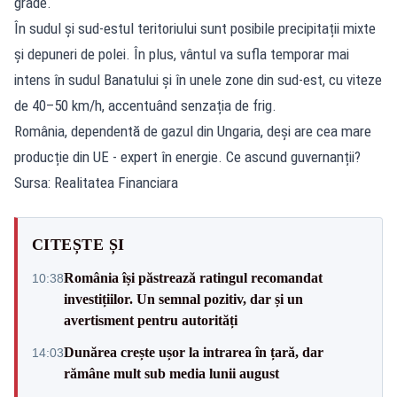
grade.
În sudul și sud-estul teritoriului sunt posibile precipitații mixte
și depuneri de polei. În plus, vântul va sufla temporar mai
intens în sudul Banatului și în unele zone din sud-est, cu viteze
de 40–50 km/h, accentuând senzația de frig.
România, dependentă de gazul din Ungaria, deși are cea mare
producție din UE - expert în energie. Ce ascund guvernanții?
Sursa: Realitatea Financiara
CITEȘTE ȘI
România își păstrează ratingul recomandat
10:38
investițiilor. Un semnal pozitiv, dar și un
avertisment pentru autorități
Dunărea crește ușor la intrarea în țară, dar
14:03
rămâne mult sub media lunii august