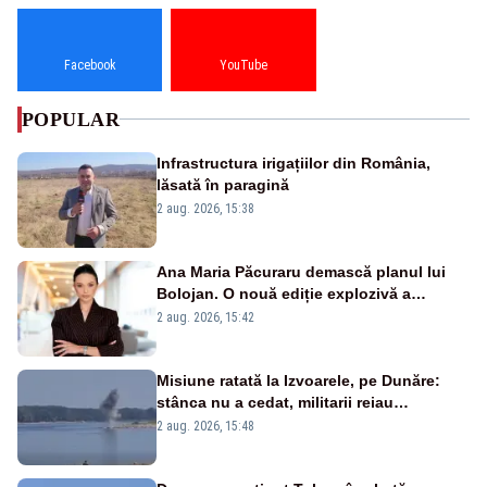
Facebook
YouTube
POPULAR
Infrastructura irigațiilor din România,
lăsată în paragină
2 aug. 2026, 15:38
Ana Maria Păcuraru demască planul lui
Bolojan. O nouă ediție explozivă a
emisiunii „Miza Zilei” la Realitatea PLUS
2 aug. 2026, 15:42
Misiune ratată la Izvoarele, pe Dunăre:
stânca nu a cedat, militarii reiau
detonările luni – VIDEO
2 aug. 2026, 15:48