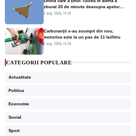
Drona care a ținut Tulcea în alertă a
zburat 20 de minute deasupra apelor
României. Au fost ridicate două F-16
2 aug. 2026, 19:28
Carburanții s-au scumpit din nou,
motorina este la un pas de 11 lei/litru
2 aug. 2026, 15:36
CATEGORII POPULARE
Actualitate
Politica
Economie
Social
Sport