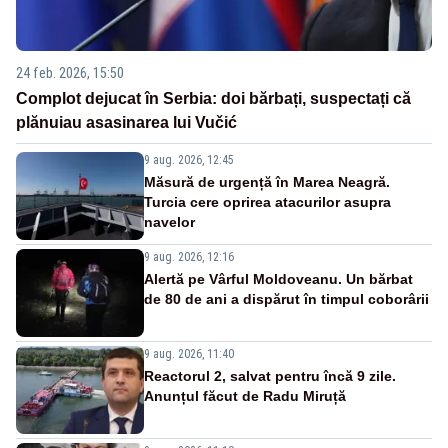
24 feb. 2026, 15:50
Complot dejucat în Serbia: doi bărbați, suspectați că
plănuiau asasinarea lui Vučić
9 aug. 2026, 12:45
Măsură de urgență în Marea Neagră.
Turcia cere oprirea atacurilor asupra
navelor
9 aug. 2026, 12:16
Alertă pe Vârful Moldoveanu. Un bărbat
de 80 de ani a dispărut în timpul coborârii
9 aug. 2026, 11:40
Reactorul 2, salvat pentru încă 9 zile.
Anunțul făcut de Radu Miruță