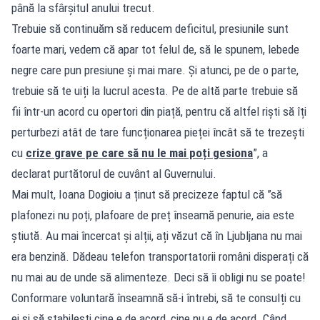
până la sfârșitul anului trecut.
Trebuie să continuăm să reducem deficitul, presiunile sunt
foarte mari, vedem că apar tot felul de, să le spunem, lebede
negre care pun presiune și mai mare. Și atunci, pe de o parte,
trebuie să te uiți la lucrul acesta. Pe de altă parte trebuie să
fii într-un acord cu opertori din piață, pentru că altfel riști să îți
perturbezi atât de tare funcționarea pieței încât să te trezești
cu
crize grave pe care să nu le mai poți gesiona
”, a
declarat purtătorul de cuvânt al Guvernului.
Mai mult, Ioana Dogioiu a ținut să precizeze faptul că ”să
plafonezi nu poți, plafoare de preț înseamă penurie, aia este
știută. Au mai încercat și alții, ați văzut că în Ljubljana nu mai
era benzină. Dădeau telefon transportatorii români disperați că
nu mai au de unde să alimenteze. Deci să îi obligi nu se poate!
Conformare voluntară înseamnă să-i întrebi, să te consulți cu
ei și să stabilești cine e de acord, cine nu e de acord. Când