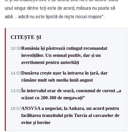
unul singur dintre toți este de acord, măsura nu poate să
aibă... adică nu este lipsită de niște riscuri majore”.
CITEȘTE ȘI
România își păstrează ratingul recomandat
10:38
investițiilor. Un semnal pozitiv, dar și un
avertisment pentru autorități
Dunărea crește ușor la intrarea în țară, dar
14:03
rămâne mult sub media lunii august
În intervalul orar de seară, consumul de curent „a
13:02
scăzut cu 200-300 de megawați”
ANSVSA a negociat, la Ankara, un acord pentru
10:57
facilitarea tranzitului prin Turcia al carcaselor de
ovine și bovine