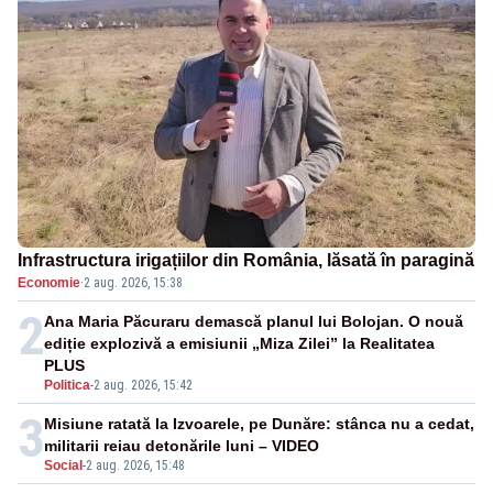
Infrastructura irigațiilor din România, lăsată în paragină
Economie
·
2 aug. 2026, 15:38
2
Ana Maria Păcuraru demască planul lui Bolojan. O nouă
ediție explozivă a emisiunii „Miza Zilei” la Realitatea
PLUS
Politica
-
2 aug. 2026, 15:42
3
Misiune ratată la Izvoarele, pe Dunăre: stânca nu a cedat,
militarii reiau detonările luni – VIDEO
Social
-
2 aug. 2026, 15:48