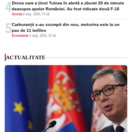
4
Drona care a ținut Tulcea în alertă a zburat 20 de minute
deasupra apelor României. Au fost ridicate două F-16
Social
-
2 aug. 2026, 19:28
5
Carburanții s-au scumpit din nou, motorina este la un
pas de 11 lei/litru
Economie
-
2 aug. 2026, 15:36
ACTUALITATE