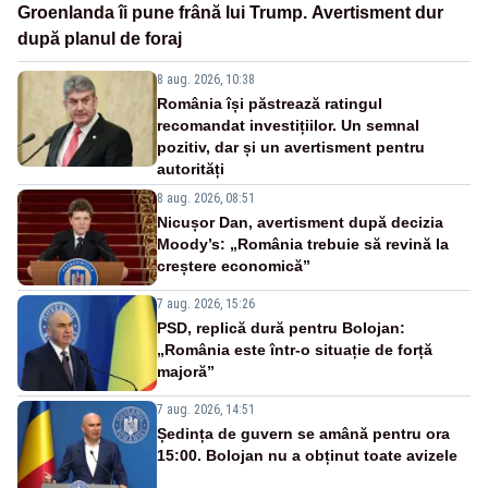
Groenlanda îi pune frână lui Trump. Avertisment dur
după planul de foraj
8 aug. 2026, 10:38
România își păstrează ratingul
recomandat investițiilor. Un semnal
pozitiv, dar și un avertisment pentru
autorități
8 aug. 2026, 08:51
Nicușor Dan, avertisment după decizia
Moody’s: „România trebuie să revină la
creștere economică”
7 aug. 2026, 15:26
PSD, replică dură pentru Bolojan:
„România este într-o situație de forță
majoră”
7 aug. 2026, 14:51
Ședința de guvern se amână pentru ora
15:00. Bolojan nu a obținut toate avizele