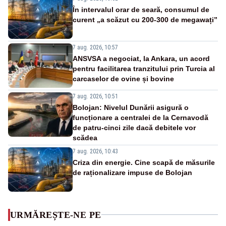
În intervalul orar de seară, consumul de
curent „a scăzut cu 200-300 de megawați”
7 aug. 2026, 10:57
ANSVSA a negociat, la Ankara, un acord
pentru facilitarea tranzitului prin Turcia al
carcaselor de ovine și bovine
7 aug. 2026, 10:51
Bolojan: Nivelul Dunării asigură o
funcționare a centralei de la Cernavodă
de patru-cinci zile dacă debitele vor
scădea
7 aug. 2026, 10:43
Criza din energie. Cine scapă de măsurile
de raționalizare impuse de Bolojan
URMĂREȘTE-NE PE