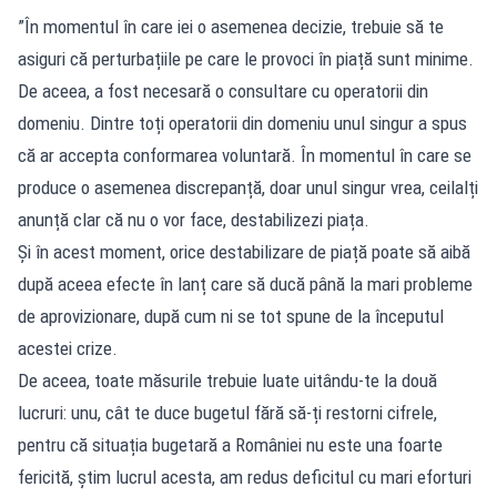
”În momentul în care iei o asemenea decizie, trebuie să te
asiguri că perturbațiile pe care le provoci în piață sunt minime.
De aceea, a fost necesară o consultare cu operatorii din
domeniu. Dintre toți operatorii din domeniu unul singur a spus
că ar accepta conformarea voluntară. În momentul în care se
produce o asemenea discrepanță, doar unul singur vrea, ceilalți
anunță clar că nu o vor face, destabilizezi piața.
Și în acest moment, orice destabilizare de piață poate să aibă
după aceea efecte în lanț care să ducă până la mari probleme
de aprovizionare, după cum ni se tot spune de la începutul
acestei crize.
De aceea, toate măsurile trebuie luate uitându-te la două
lucruri: unu, cât te duce bugetul fără să-ți restorni cifrele,
pentru că situația bugetară a României nu este una foarte
fericită, știm lucrul acesta, am redus deficitul cu mari eforturi