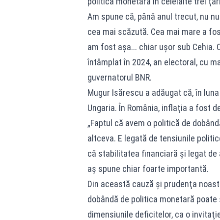
politica monetară în celelalte trei ţă
Am spune că, până anul trecut, nu num
cea mai scăzută. Cea mai mare a fost 
am fost aşa... chiar uşor sub Cehia. C
întâmplat în 2024, an electoral, cu ma
guvernatorul BNR.
Mugur Isărescu a adăugat că, în luna i
Ungaria. În România, inflaţia a fost d
„Faptul că avem o politică de dobând
altceva. E legată de tensiunile polit
că stabilitatea financiară şi legat d
aş spune chiar foarte importantă.
Din această cauză şi prudenţa noastr
dobândă de politica monetară poate să
dimensiunile deficitelor, ca o invita