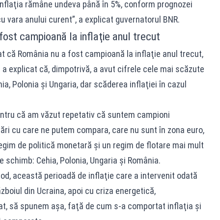
inflaţia rămâne undeva până în 5%, conform prognozei
u vara anului curent”, a explicat guvernatorul BNR.
ost campioană la inflaţie anul trecut
t că România nu a fost campioană la inflaţie anul trecut,
 explicat că, dimpotrivă, a avut cifrele cele mai scăzute
a, Polonia şi Ungaria, dar scăderea inflaţiei în cazul
ntru că am văzut repetativ că suntem campioni
i ţări cu care ne putem compara, care nu sunt în zona euro,
 regim de politică monetară şi un regim de flotare mai mult
e schimb: Cehia, Polonia, Ungaria şi România.
d, această perioadă de inflaţie care a intervenit odată
boiul din Ucraina, apoi cu criza energetică,
t, să spunem aşa, faţă de cum s-a comportat inflaţia şi