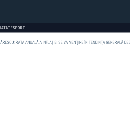
NATATE
SPORT
ĂRESCU: RATA ANUALĂ A INFLAŢIEI SE VA MENŢINE ÎN TENDINŢA GENERALĂ D