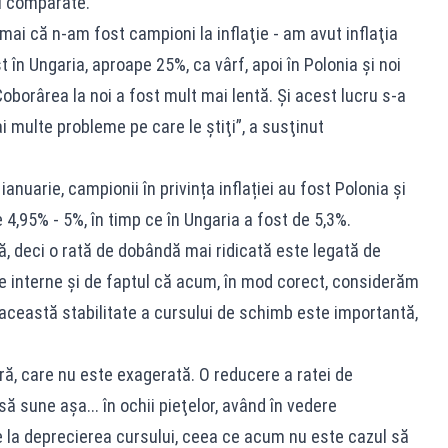
ri comparate.
ai că n-am fost campioni la inflaţie - am avut inflaţia
în Ungaria, aproape 25%, ca vârf, apoi în Polonia şi noi
oborârea la noi a fost mult mai lentă. Şi acest lucru s-a
i multe probleme pe care le ştiţi”, a susţinut
anuarie, campionii în privința inflației au fost Polonia și
e 4,95% - 5%, în timp ce în Ungaria a fost de 5,3%.
ă, deci o rată de dobândă mai ridicată este legată de
ice interne şi de faptul că acum, în mod corect, considerăm
e această stabilitate a cursului de schimb este importantă,
ă, care nu este exagerată. O reducere a ratei de
 sune aşa... în ochii pieţelor, având în vedere
ţie la deprecierea cursului, ceea ce acum nu este cazul să