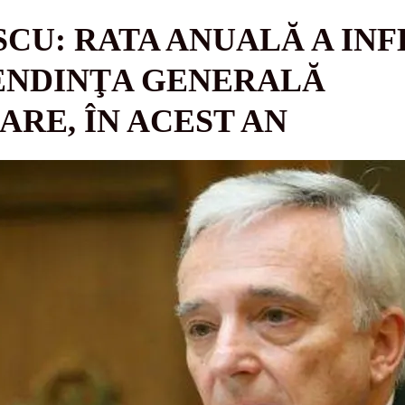
CU: RATA ANUALĂ A INFL
ENDINŢA GENERALĂ
RE, ÎN ACEST AN