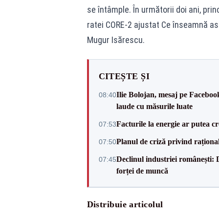
se întâmple. În următorii doi ani, prin
ratei CORE-2 ajustat Ce înseamnă as
Mugur Isărescu.
CITEȘTE ȘI
Ilie Bolojan, mesaj pe Facebook
08:40
laude cu măsurile luate
Facturile la energie ar putea 
07:53
Planul de criză privind raționali
07:50
Declinul industriei românești: D
07:45
forței de muncă
Distribuie articolul