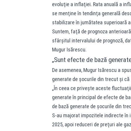
evoluţie a inflaţiei. Rata anuală a in
se menţine în tendinţa generală desc
stabilizare în jumătatea superioară a 
Suntem, faţă de prognoza anterioară,
sfârşitul intervalului de prognoză, da
Mugur Isărescu.
„Sunt efecte de bază generate 
De asemenea, Mugur Isărescu a spus c
generate de șocurile din trecut și că 
„În ceea ce priveşte aceste fluctuaţi
generate în principal de efecte de ba
de bază generate de şocurile din trec
S-au majorat impozitele indirecte în
2025, apoi reduceri de preţuri ale ga