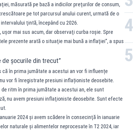
flaţiei, măsurată pe bază a indicilor preţurilor de consum,
rescătoare pe tot parcursul anului curent, urmată de o
intervalului ţintă, începând cu 2026.
 uşor mai sus acum, dar observaţi curba roşie. Spre
tele prezente arată o situaţie mai bună a inflaţiei”, a spus
de şocurile din trecut”
ă în prima jumătate a acestui an vor fi influențe
nu vor fi înregistrate presiuni inflaționiste deosebite.
i de ritm în prima jumătate a acestui an, ele sunt
ză, nu avem presiuni inflaţioniste deosebite. Sunt efecte
ut.
 ianuarie 2024 şi avem scădere în consecinţă în ianuarie
zelor naturale şi alimentelor neprocesate în T2 2024, iar