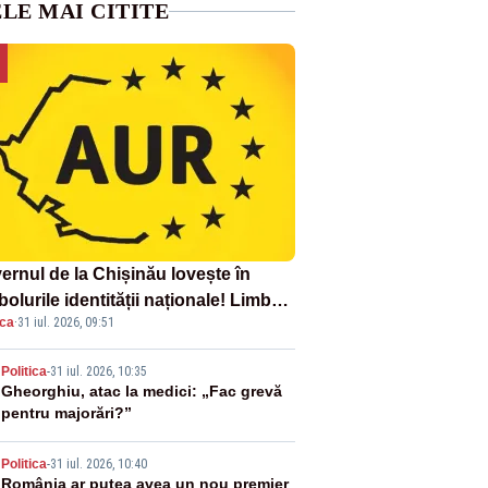
LE MAI CITITE
ernul de la Chișinău lovește în
olurile identității naționale! Limba
ica
·
31 iul. 2026, 09:51
ână nu se economisește! Limba
ână se sărbătorește!
2
Politica
-
31 iul. 2026, 10:35
Gheorghiu, atac la medici: „Fac grevă
pentru majorări?”
3
Politica
-
31 iul. 2026, 10:40
România ar putea avea un nou premier