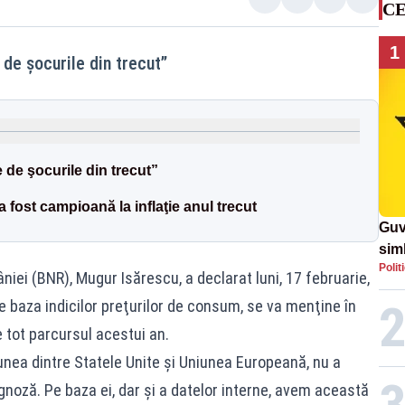
CE
1
de şocurile din trecut”
 de şocurile din trecut”
fost campioană la inflaţie anul trecut
Guv
simb
Polit
rom
iei (BNR), Mugur Isărescu, a declarat luni, 17 februarie,
rom
pe baza indicilor preţurilor de consum, se va menţine în
tot parcursul acestui an.
unea dintre Statele Unite şi Uniunea Europeană, nu a
gnoză. Pe baza ei, dar şi a datelor interne, avem această