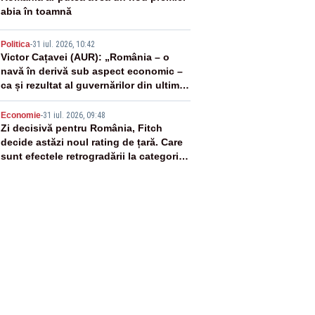
abia în toamnă
4
Politica
-
31 iul. 2026, 10:42
Victor Cațavei (AUR): „România – o
navă în derivă sub aspect economic –
ca și rezultat al guvernărilor din ultimii
36 de ani”
5
Economie
-
31 iul. 2026, 09:48
Zi decisivă pentru România, Fitch
decide astăzi noul rating de țară. Care
sunt efectele retrogradării la categoria
„junk”