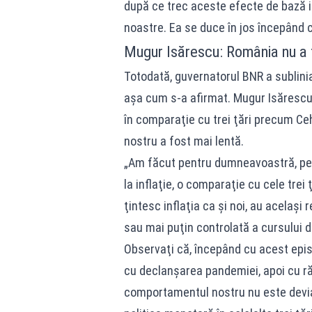
după ce trec aceste efecte de bază 
noastre. Ea se duce în jos începând c
Mugur Isărescu: România nu a f
Totodată, guvernatorul BNR a sublinia
aşa cum s-a afirmat. Mugur Isărescu a
în comparaţie cu trei ţări precum Cehi
nostru a fost mai lentă.
„Am făcut pentru dumneavoastră, pe
la inflaţie, o comparaţie cu cele tre
ţintesc inflaţia ca şi noi, au acelaşi
sau mai puţin controlată a cursului d
Observaţi că, începând cu acest episo
cu declanşarea pandemiei, apoi cu răz
comportamentul nostru nu este devia