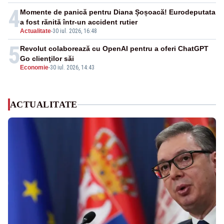
4
Momente de panică pentru Diana Șoșoacă! Eurodeputata
a fost rănită într-un accident rutier
Actualitate
-
30 iul. 2026, 16:48
5
Revolut colaborează cu OpenAI pentru a oferi ChatGPT
Go clienţilor săi
Economie
-
30 iul. 2026, 14:43
ACTUALITATE