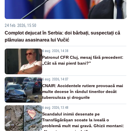
24 feb. 2026, 15:50
Complot dejucat în Serbia: doi bărbați, suspectați că
plănuiau asasinarea lui Vučić
6 aug. 2026, 14:38
Patronul CFR Cluj, mesaj fără precedent:
„Cât să mai pierd bani?”
6 aug. 2026, 14:07
CNAIR: Accidentele rutiere provoacă mai
multe decese în rândul tinerilor decât
tuberculoza și drogurile
6 aug. 2026, 13:48
Scandalul inimii desenate pe
Transfăgărășan scoate la iveală o
problemă mult mai gravă. Ghizii montani: