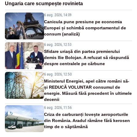
Ungaria care scumpește rovinieta
6 aug. 2026, 14:09
Canicula pune presiune pe economia
Europei și schimbă comportamentul de
consum (analiză)
6 aug. 2026, 12:53
Sfidare uriașă din partea premierului
demis Ilie Bolojan. A refuzat să răspundă
despre centralele pe cărbune
6 aug. 2026, 12:50
Ministerul Energiei, apel către români să-
și REDUCĂ VOLUNTAR consumul de
energie. Măsură fără precedent în ultimele
decenii
6 aug. 2026, 11:56
Criza de carburanți lovește aeroporturile
din România. Aradul rămâne fără kerosen
timp de o săptămână