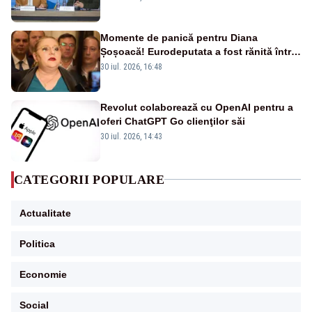
Momente de panică pentru Diana
Șoșoacă! Eurodeputata a fost rănită într-
un accident rutier
30 iul. 2026, 16:48
Revolut colaborează cu OpenAI pentru a
oferi ChatGPT Go clienţilor săi
30 iul. 2026, 14:43
CATEGORII POPULARE
Actualitate
Politica
Economie
Social