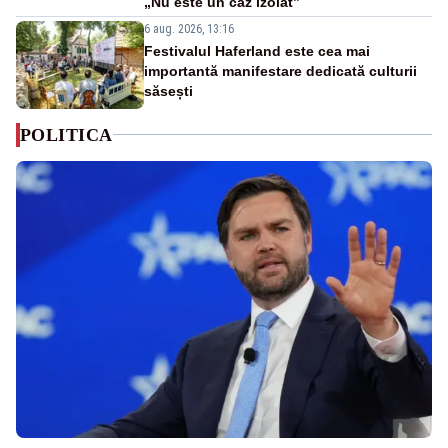
„Nu este un caz izolat”
6 aug. 2026, 13:16
Festivalul Haferland este cea mai
importantă manifestare dedicată culturii
săsești
POLITICA