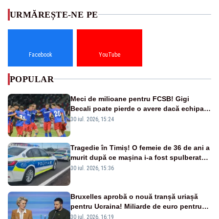
URMĂREȘTE-NE PE
Facebook
YouTube
POPULAR
Meci de milioane pentru FCSB! Gigi
Becali poate pierde o avere dacă echipa
este eliminată de FK Auda
30 iul. 2026, 15:24
Tragedie în Timiș! O femeie de 36 de ani a
murit după ce mașina i-a fost spulberată
de tren
30 iul. 2026, 15:36
Bruxelles aprobă o nouă tranșă uriașă
pentru Ucraina! Miliarde de euro pentru
armament și apărare
30 iul. 2026, 16:19