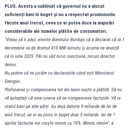
PLUS. Acesta a subliniat că guvernul nu a alocat
suficienți bani în buget și nu a respectat promisiunile
făcute anul trecut, ceea ce ar putea duce la majorări
considerabile ale sumelor plătite de consumatori.
"Vreau să îi aduc aminte domnului
Burduja
că a declarat că la 1
decembrie va da drumul 410 MW Iernutu și acuma ne anunță
că în iulie 2025. Păi nu văd nicio sancțiune, niciun director
demis.
Nu putem să ne jucăm cu declarațiile când ești Ministerul
Energiei.
Plafonarea și compensarea tot din banii noștri e plătită. Să nu
vă așteptați că vine cineva să ne
compenseze facturile
. Vă ia
statul bani pe alte părți. Au deja datorie 9 miliarde de lei de
anul trecut, iar ei au prins în buget doar 3 miliarde. Iar de 1
aprilie facturile vor crește minim cu 70%. Minim, minim"
, a