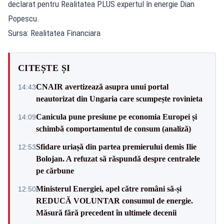
declarat pentru Realitatea PLUS expertul în energie Dian
Popescu.
Sursa: Realitatea Financiara
CITEȘTE ȘI
CNAIR avertizează asupra unui portal
14:43
neautorizat din Ungaria care scumpește rovinieta
Canicula pune presiune pe economia Europei și
14:09
schimbă comportamentul de consum (analiză)
Sfidare uriașă din partea premierului demis Ilie
12:53
Bolojan. A refuzat să răspundă despre centralele
pe cărbune
Ministerul Energiei, apel către români să-și
12:50
REDUCĂ VOLUNTAR consumul de energie.
Măsură fără precedent în ultimele decenii