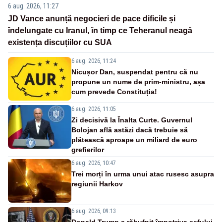
6 aug. 2026, 11:27
JD Vance anunță negocieri de pace dificile și
îndelungate cu Iranul, în timp ce Teheranul neagă
existența discuțiilor cu SUA
6 aug. 2026, 11:24
Nicușor Dan, suspendat pentru că nu
propune un nume de prim-ministru, așa
cum prevede Constituția!
6 aug. 2026, 11:05
Zi decisivă la Înalta Curte. Guvernul
Bolojan află astăzi dacă trebuie să
plătească aproape un miliard de euro
grefierilor
6 aug. 2026, 10:47
Trei morți în urma unui atac rusesc asupra
regiunii Harkov
6 aug. 2026, 09:13