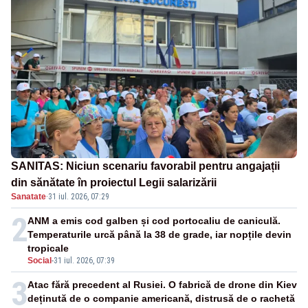
SANITAS: Niciun scenariu favorabil pentru angajații
din sănătate în proiectul Legii salarizării
Sanatate
·
31 iul. 2026, 07:29
2
ANM a emis cod galben și cod portocaliu de caniculă.
Temperaturile urcă până la 38 de grade, iar nopțile devin
tropicale
Social
-
31 iul. 2026, 07:39
3
Atac fără precedent al Rusiei. O fabrică de drone din Kiev
deținută de o companie americană, distrusă de o rachetă