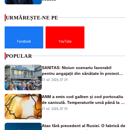
URMĂREȘTE-NE PE
Facebook
YouTube
POPULAR
SANITAS: Niciun scenariu favorabil
pentru angajații din sănătate în proiectul
Legii salarizării
31 iul. 2026, 07:29
ANM a emis cod galben și cod portocaliu
de caniculă. Temperaturile urcă până la 38
de grade, iar nopțile devin tropicale
31 iul. 2026, 07:39
Atac fără precedent al Rusiei. O fabrică de