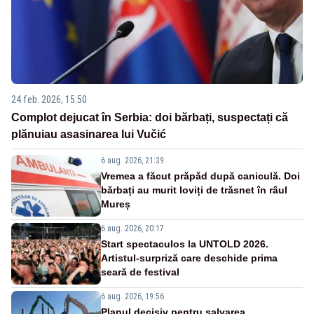
24 feb. 2026, 15:50
Complot dejucat în Serbia: doi bărbați, suspectați că
plănuiau asasinarea lui Vučić
6 aug. 2026, 21:39
Vremea a făcut prăpăd după caniculă. Doi
bărbați au murit loviți de trăsnet în râul
Mureș
6 aug. 2026, 20:17
Start spectaculos la UNTOLD 2026.
Artistul-surpriză care deschide prima
seară de festival
6 aug. 2026, 19:56
Planul decisiv pentru salvarea