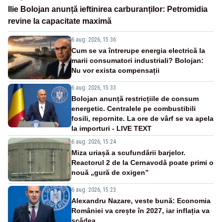
Ilie Bolojan anunță ieftinirea carburanților: Petromidia
revine la capacitate maximă
6 aug. 2026, 15:36
Cum se va întrerupe energia electrică la
marii consumatori industriali? Bolojan:
Nu vor exista compensații
6 aug. 2026, 15:33
Bolojan anunță restricțiile de consum
energetic. Centralele pe combustibili
fosili, repornite. La ore de vârf se va apela
la importuri - LIVE TEXT
6 aug. 2026, 15:24
Miza uriașă a scufundării barjelor.
Reactorul 2 de la Cernavodă poate primi o
nouă „gură de oxigen”
6 aug. 2026, 15:23
Alexandru Nazare, veste bună: Economia
României va crește în 2027, iar inflația va
scădea