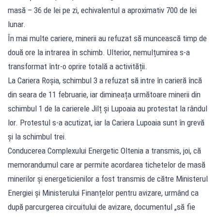
masă – 36 de lei pe zi, echivalentul a aproximativ 700 de lei
lunar.
În mai multe cariere, minerii au refuzat să muncească timp de
două ore la intrarea în schimb. Ulterior, nemulțumirea s-a
transformat într-o oprire totală a activității.
La Cariera Roșia, schimbul 3 a refuzat să intre în carieră încă
din seara de 11 februarie, iar dimineața următoare minerii din
schimbul 1 de la carierele Jilț și Lupoaia au protestat la rândul
lor. Protestul s-a acutizat, iar la Cariera Lupoaia sunt în grevă
și la schimbul trei.
Conducerea Complexului Energetic Oltenia a transmis, joi, că
memorandumul care ar permite acordarea tichetelor de masă
minerilor și energeticienilor a fost transmis de către Ministerul
Energiei și Ministerului Finanțelor pentru avizare, urmând ca
după parcurgerea circuitului de avizare, documentul „să fie