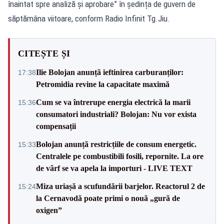
înaintat spre analiză și aprobare” în ședința de guvern de
săptămâna viitoare, conform Radio Infinit Tg.Jiu.
CITEȘTE ȘI
Ilie Bolojan anunță ieftinirea carburanților:
17:38
Petromidia revine la capacitate maximă
Cum se va întrerupe energia electrică la marii
15:36
consumatori industriali? Bolojan: Nu vor exista
compensații
Bolojan anunță restricțiile de consum energetic.
15:33
Centralele pe combustibili fosili, repornite. La ore
de vârf se va apela la importuri - LIVE TEXT
Miza uriașă a scufundării barjelor. Reactorul 2 de
15:24
la Cernavodă poate primi o nouă „gură de
oxigen”