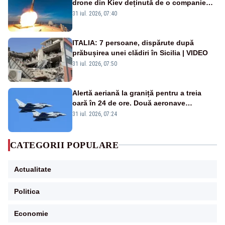
drone din Kiev deținută de o companie
americană, distrusă de o rachetă
31 iul. 2026, 07:40
rusească
ITALIA: 7 persoane, dispărute după
prăbușirea unei clădiri în Sicilia | VIDEO
31 iul. 2026, 07:50
Alertă aeriană la graniță pentru a treia
oară în 24 de ore. Două aeronave
Eurofighter britanice au fost ridicate de la
31 iul. 2026, 07:24
sol
CATEGORII POPULARE
Actualitate
Politica
Economie