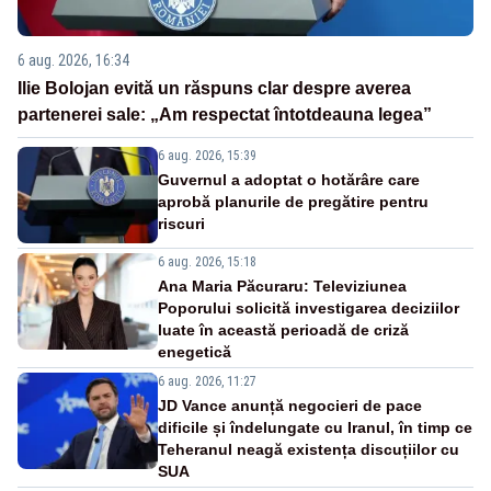
6 aug. 2026, 16:34
Ilie Bolojan evită un răspuns clar despre averea
partenerei sale: „Am respectat întotdeauna legea”
6 aug. 2026, 15:39
Guvernul a adoptat o hotărâre care
aprobă planurile de pregătire pentru
riscuri
6 aug. 2026, 15:18
Ana Maria Păcuraru: Televiziunea
Poporului solicită investigarea deciziilor
luate în această perioadă de criză
enegetică
6 aug. 2026, 11:27
JD Vance anunță negocieri de pace
dificile și îndelungate cu Iranul, în timp ce
Teheranul neagă existența discuțiilor cu
SUA