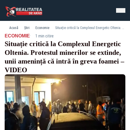
Acasă
Știri
Economie
Situație critică la Complexul Energetic Oltenia. Protestul minerilor se extinde, unii amenință că intră în greva foamei – VIDEO
·
ECONOMIE
1 min citire
Situație critică la Complexul Energetic
Oltenia. Protestul minerilor se extinde,
unii amenință că intră în greva foamei –
VIDEO