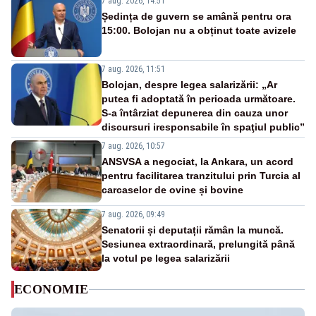
7 aug. 2026, 14:51
Ședința de guvern se amână pentru ora
15:00. Bolojan nu a obținut toate avizele
7 aug. 2026, 11:51
Bolojan, despre legea salarizării: „Ar
putea fi adoptată în perioada următoare.
S-a întârziat depunerea din cauza unor
discursuri iresponsabile în spaţiul public”
7 aug. 2026, 10:57
ANSVSA a negociat, la Ankara, un acord
pentru facilitarea tranzitului prin Turcia al
carcaselor de ovine și bovine
7 aug. 2026, 09:49
Senatorii și deputații rămân la muncă.
Sesiunea extraordinară, prelungită până
la votul pe legea salarizării
ECONOMIE