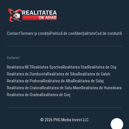
Contact
Termeni și condiții
Politică de confidențialitate
Cod de conduită
Parteneri:
Realitatea.NET
Realitatea Sportiva
Realitatea Star
Realitatea de Cluj
Realitatea de Dambovita
Realitatea de Sibiu
Realitatea de Galati
Realitatea de Prahova
Realitatea de Alba
Realitatea de Salaj
Realitatea de Craiova
Realitatea de Satu Mare
Realitatea de Hunedoara
Realitatea de Oradea
Realitatea de Gorj
© 2026 PHG Media Invest LLC
Facebook
YouTube