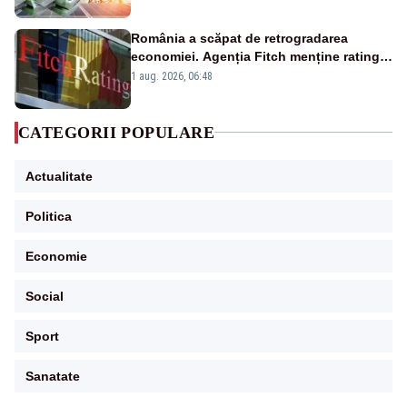
România a scăpat de retrogradarea
economiei. Agenția Fitch menține ratingul
„BBB-” cu perspectivă negativă
1 aug. 2026, 06:48
CATEGORII POPULARE
Actualitate
Politica
Economie
Social
Sport
Sanatate