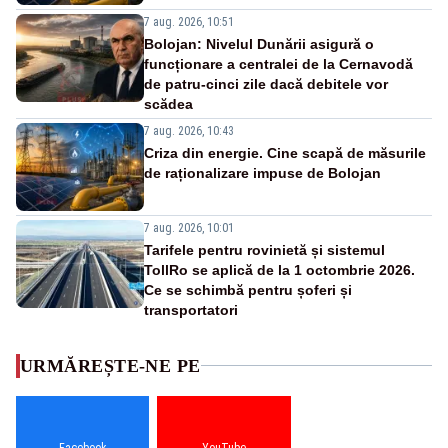
7 aug. 2026, 10:51
Bolojan: Nivelul Dunării asigură o
funcționare a centralei de la Cernavodă
de patru-cinci zile dacă debitele vor
scădea
7 aug. 2026, 10:43
Criza din energie. Cine scapă de măsurile
de raționalizare impuse de Bolojan
7 aug. 2026, 10:01
Tarifele pentru rovinietă și sistemul
TollRo se aplică de la 1 octombrie 2026.
Ce se schimbă pentru șoferi și
transportatori
URMĂREȘTE-NE PE
Facebook
YouTube