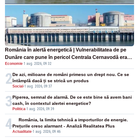
România în alertă energetică | Vulnerabilitatea de pe
Dunăre care pune în pericol Centrala Cernavodă era
Economie
·
1 aug. 2026, 09:32
cunoscută de pe vremea lui Ceaușescu
2
De azi, milioane de români primesc un drept nou. Ce se
întâmplă dacă ți se strică un produs
Social
-
1 aug. 2026, 09:37
3
Piperea, semnal de alarmă. De ce este bine să avem bani
cash, în contextul alertei energetice?
Politica
-
1 aug. 2026, 09:39
4
România, la limita tehnică a importurilor de energie.
Prețurile cresc alarmant - Analiză Realitatea Plus
Actualitate
-
1 aug. 2026, 09:46