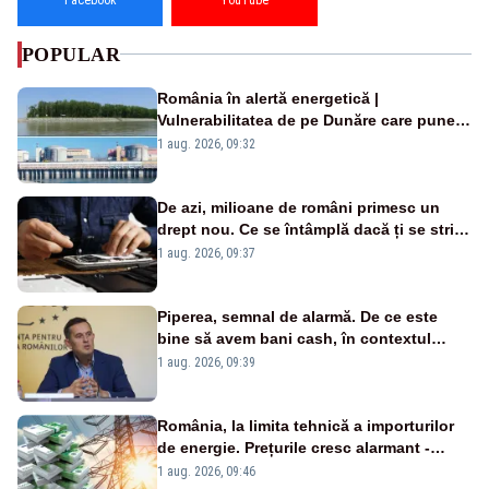
POPULAR
România în alertă energetică |
Vulnerabilitatea de pe Dunăre care pune
în pericol Centrala Cernavodă era
1 aug. 2026, 09:32
cunoscută de pe vremea lui Ceaușescu
De azi, milioane de români primesc un
drept nou. Ce se întâmplă dacă ți se strică
un produs
1 aug. 2026, 09:37
Piperea, semnal de alarmă. De ce este
bine să avem bani cash, în contextul
alertei energetice?
1 aug. 2026, 09:39
România, la limita tehnică a importurilor
de energie. Prețurile cresc alarmant -
Analiză Realitatea Plus
1 aug. 2026, 09:46