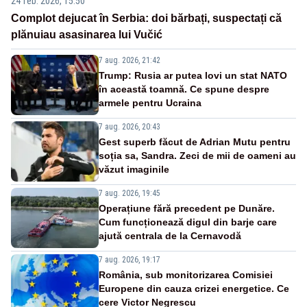
24 feb. 2026, 15:50
Complot dejucat în Serbia: doi bărbați, suspectați că
plănuiau asasinarea lui Vučić
7 aug. 2026, 21:42
Trump: Rusia ar putea lovi un stat NATO
în această toamnă. Ce spune despre
armele pentru Ucraina
7 aug. 2026, 20:43
Gest superb făcut de Adrian Mutu pentru
soția sa, Sandra. Zeci de mii de oameni au
văzut imaginile
7 aug. 2026, 19:45
Operațiune fără precedent pe Dunăre.
Cum funcționează digul din barje care
ajută centrala de la Cernavodă
7 aug. 2026, 19:17
România, sub monitorizarea Comisiei
Europene din cauza crizei energetice. Ce
cere Victor Negrescu