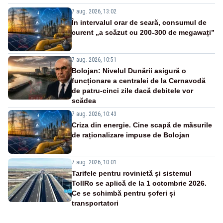
7 aug. 2026, 13:02
În intervalul orar de seară, consumul de
curent „a scăzut cu 200-300 de megawați”
7 aug. 2026, 10:51
Bolojan: Nivelul Dunării asigură o
funcționare a centralei de la Cernavodă
de patru-cinci zile dacă debitele vor
scădea
7 aug. 2026, 10:43
Criza din energie. Cine scapă de măsurile
de raționalizare impuse de Bolojan
7 aug. 2026, 10:01
Tarifele pentru rovinietă și sistemul
TollRo se aplică de la 1 octombrie 2026.
Ce se schimbă pentru șoferi și
transportatori