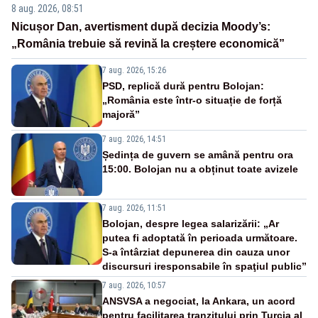
8 aug. 2026, 08:51
Nicușor Dan, avertisment după decizia Moody’s:
„România trebuie să revină la creștere economică”
7 aug. 2026, 15:26
PSD, replică dură pentru Bolojan:
„România este într-o situație de forță
majoră”
7 aug. 2026, 14:51
Ședința de guvern se amână pentru ora
15:00. Bolojan nu a obținut toate avizele
7 aug. 2026, 11:51
Bolojan, despre legea salarizării: „Ar
putea fi adoptată în perioada următoare.
S-a întârziat depunerea din cauza unor
discursuri iresponsabile în spaţiul public”
7 aug. 2026, 10:57
ANSVSA a negociat, la Ankara, un acord
pentru facilitarea tranzitului prin Turcia al