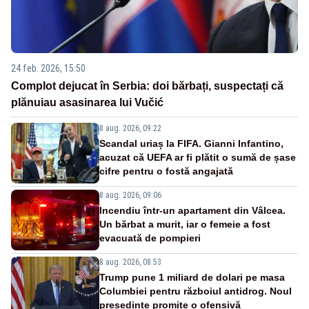
24 feb. 2026, 15:50
Complot dejucat în Serbia: doi bărbați, suspectați că
plănuiau asasinarea lui Vučić
8 aug. 2026, 09:22
Scandal uriaș la FIFA. Gianni Infantino,
acuzat că UEFA ar fi plătit o sumă de șase
cifre pentru o fostă angajată
8 aug. 2026, 09:06
Incendiu într-un apartament din Vâlcea.
Un bărbat a murit, iar o femeie a fost
evacuată de pompieri
8 aug. 2026, 08:53
Trump pune 1 miliard de dolari pe masa
Columbiei pentru războiul antidrog. Noul
președinte promite o ofensivă