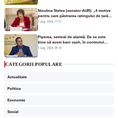
Niculina Stelea (senator AUR): „4 motive
pentru care păstrarea ratingului de țară
nu este o reușită pentru Guvernul
1 aug. 2026, 11:51
Bolojan”
Piperea, semnal de alarmă. De ce este
bine să avem bani cash, în contextul
alertei energetice?
1 aug. 2026, 09:39
CATEGORII POPULARE
Actualitate
Politica
Economie
Social