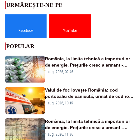
URMĂREȘTE-NE PE
Facebook
YouTube
POPULAR
România, la limita tehnică a importurilor
de energie. Prețurile cresc alarmant -
Analiză Realitatea Plus
1 aug. 2026, 09:46
Valul de foc lovește România: cod
portocaliu de caniculă, urmat de cod roșu
duminică. Temperaturile urcă spre 40°C
1 aug. 2026, 10:15
România, la limita tehnică a importurilor
de energie. Prețurile cresc alarmant -
Analiză Realitatea Plus
1 aug. 2026, 11:36