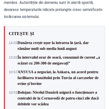
membre. Autoritățile din domeniu sunt în alertă sporită,
deoarece temperaturile ridicate prelungite cresc semnificativ
încărcarea sistemului.
CITEȘTE ȘI
Dunărea crește ușor la intrarea în țară, dar
14:03
rămâne mult sub media lunii august
În intervalul orar de seară, consumul de curent „a
13:02
scăzut cu 200-300 de megawați”
ANSVSA a negociat, la Ankara, un acord pentru
10:57
facilitarea tranzitului prin Turcia al carcaselor de
ovine și bovine
Bolojan: Nivelul Dunării asigură o funcționare a
10:51
centralei de la Cernavodă de patru-cinci zile dacă
debitele vor scădea