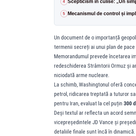
Scepticism în culise: „Un sim
4
Mecanismul de control și imp
5
Un document de o importanță geopolit
termenii secreți ai unui plan de pace 
Memorandumul prevede încetarea imedia
redeschiderea Strâmtorii Ormuz și a
niciodată arme nucleare.
La schimb, Washingtonul oferă conces
petrol, ridicarea treptată a tuturor 
pentru Iran, evaluat la cel puțin
300 d
Deși textul ar reflecta un acord semn
vicepreședintele JD Vance și președ
detaliile finale sunt încă în dinamică