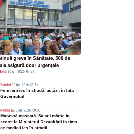
tinuă greva în Sănătate. 500 de
tale asigură doar urgențele
tate
·
30 iul. 2026, 07:51
2
Social
-
30 iul. 2026, 07:54
Fermierii ies în stradă, astăzi, în fața
Guvernului!
3
Politica
-
30 iul. 2026, 08:00
Manevră mascată. Salarii mărite în
secret la Ministerul Dezvoltării în timp
ce medicii ies în stradă