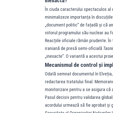
inexactă?
În ciuda caracterului spectaculos al d
minimalizeze importanța în discuții
„document politic” de fațadă și că ang
viitorul programului său nuclear au fo
Reacțiile oficiale rămân prudente. În
iraniană de presă semi-oficială
Tasn
„inexacte”. O variantă a acestui proi
Mecanismul de control și imp
Odată semnat documentul în Elveția,
redactarea tratatului final. Memora
monitorizare pentru a se asigura că a
Pasul decisiv pentru validarea globală
acordului urmează să fie aprobat și ga
Securitate al Organizației Națiunilor 