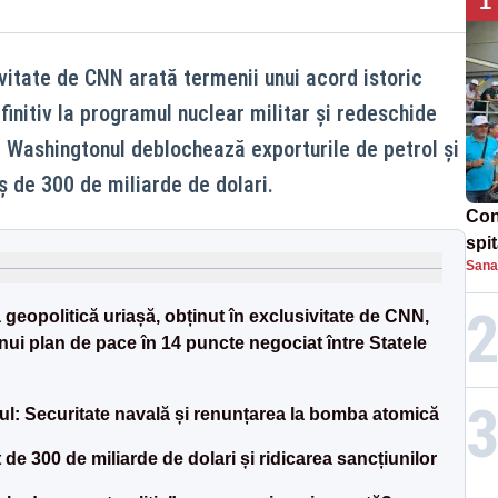
1
vitate de CNN arată termenii unui acord istoric
initiv la programul nuclear militar și redeschide
 Washingtonul deblochează exporturile de petrol și
 de 300 de miliarde de dolari.
Con
spi
Sana
eopolitică uriașă, obținut în exclusivitate de CNN,
unui plan de pace în 14 puncte negociat între Statele
nul: Securitate navală și renunțarea la bomba atomică
de 300 de miliarde de dolari și ridicarea sancțiunilor