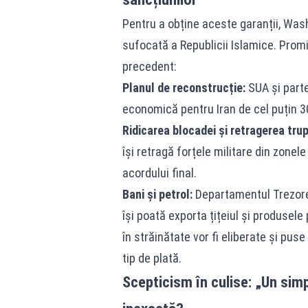
Pentru a obține aceste garanții, Wa
sufocată a Republicii Islamice. Pro
precedent:
Planul de reconstrucție:
SUA și parte
economică pentru Iran de cel puțin 30
Ridicarea blocadei și retragerea trup
își retragă forțele militare din zone
acordului final.
Bani și petrol:
Departamentul Trezorer
își poată exporta țițeiul și produsele
în străinătate vor fi eliberate și pus
tip de plată.
Scepticism în culise: „Un sim