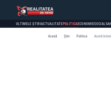
ULTIMELE ȘTIRI
ACTUALITATE
POLITICA
ECONOMIE
SOCIAL
SA
Acasă
Știri
Politica
Acord istori