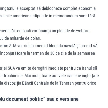
shingtonul a acceptat să deblocheze complet economia
misiunile americane stipulate în memorandum sunt fără
nerii săi regionali vor finanța un plan de dezvoltare
0 de miliarde de dolari.
elor:
SUA vor ridica imediat blocada navală și promit să
le înconjurătoare în termen de 30 de zile de la semnarea
iei SUA va emite derogări imediate pentru ca Iranul să
 petrochimice. Mai mult, toate activele iraniene înghețate
e la dispoziția Băncii Centrale de la Teheran pentru orice
plu document politic” sau o versiune