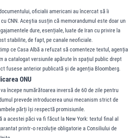
ocumentului, oficialii americani au încercat să îi
le cu CNN. Aceștia susțin că memorandumul este doar un
ajamentele dure, esențiale, luate de Iran cu privire la
st stabilite, de fapt, pe canale neoficiale.
 timp ce Casa Albă a refuzat să comenteze textul, agenția
im
a catalogat versiunile apărute în spațiul public drept
ect fusese anterior publicată și de agenția Bloomberg.
licarea ONU
 va începe numărătoarea inversă de 60 de zile pentru
ndumul prevede introducerea unui mecanism strict de
mbele părți își respectă promisiunile.
 a acestei păci va fi făcut la New York: textul final al
rantat printr-o rezoluție obligatorie a Consiliului de
Unite.