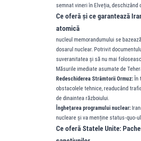
semnat vineri în Elveția, deschizând o
Ce oferă și ce garantează Ira
atomică
nucleul memorandumului se bazează p
dosarul nuclear. Potrivit documentulu
suveranitatea și să nu mai foloseas
Măsurile imediate asumate de Tehera
Redeschiderea Strâmtorii Ormuz:
În 
obstacolele tehnice, readucând trafi
de dinaintea războiului.
Înghețarea programului nuclear:
Iran
nucleare și va menține status-quo-ul a
Ce oferă Statele Unite: Pachet
sancțiunilor