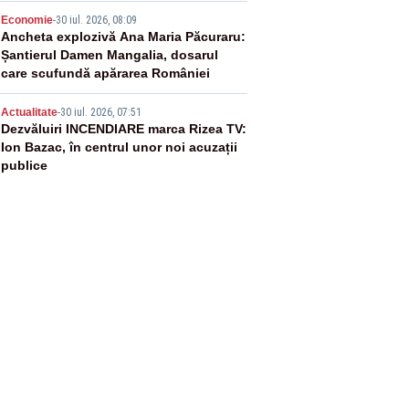
4
Economie
-
30 iul. 2026, 08:09
Ancheta explozivă Ana Maria Păcuraru:
Șantierul Damen Mangalia, dosarul
care scufundă apărarea României
5
Actualitate
-
30 iul. 2026, 07:51
Dezvăluiri INCENDIARE marca Rizea TV:
Ion Bazac, în centrul unor noi acuzații
publice