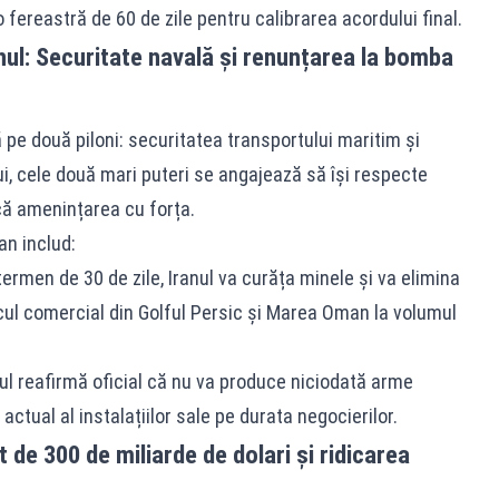
 fereastră de 60 de zile pentru calibrarea acordului final.
nul: Securitate navală și renunțarea la bomba
e două piloni: securitatea transportului maritim și
i, cele două mari puteri se angajează să își respecte
că amenințarea cu forța.
n includ:
termen de 30 de zile, Iranul va curăța minele și va elimina
cul comercial din Golful Persic și Marea Oman la volumul
ul reafirmă oficial că nu va produce niciodată arme
ctual al instalațiilor sale pe durata negocierilor.
 de 300 de miliarde de dolari și ridicarea