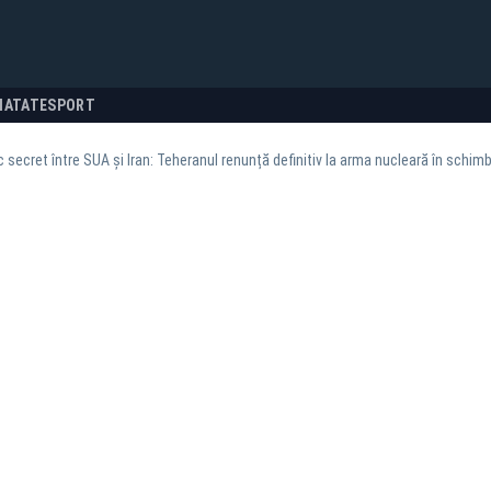
NATATE
SPORT
c secret între SUA și Iran: Teheranul renunță definitiv la arma nucleară în schimb