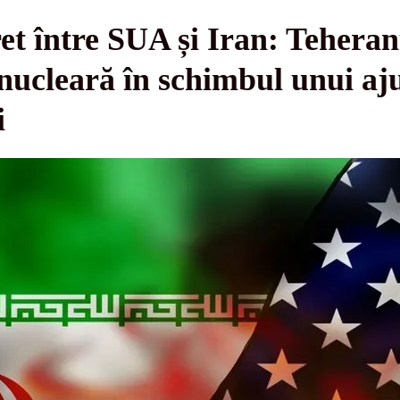
ret între SUA și Iran: Tehera
 nucleară în schimbul unui aj
i