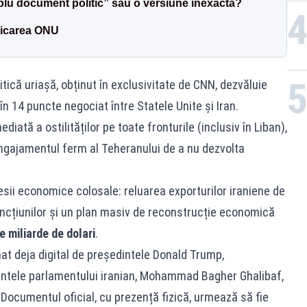
plu document politic” sau o versiune inexactă?
licarea ONU
ică uriașă, obținut în exclusivitate de CNN, dezvăluie
în 14 puncte negociat între Statele Unite și Iran.
tă a ostilităților pe toate fronturile (inclusiv în Liban),
ngajamentul ferm al Teheranului de a nu dezvolta
ii economice colosale: reluarea exporturilor iraniene de
sancțiunilor și un plan masiv de reconstrucție economică
e miliarde de dolari
.
at deja digital de președintele Donald Trump,
intele parlamentului iranian, Mohammad Bagher Ghalibaf,
. Documentul oficial, cu prezență fizică, urmează să fie