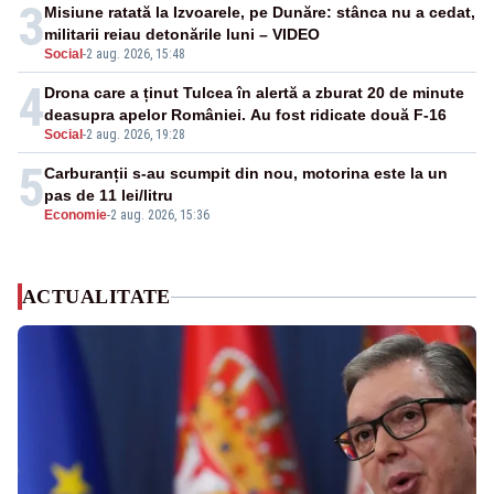
3
Misiune ratată la Izvoarele, pe Dunăre: stânca nu a cedat,
militarii reiau detonările luni – VIDEO
Social
-
2 aug. 2026, 15:48
4
Drona care a ținut Tulcea în alertă a zburat 20 de minute
deasupra apelor României. Au fost ridicate două F-16
Social
-
2 aug. 2026, 19:28
5
Carburanții s-au scumpit din nou, motorina este la un
pas de 11 lei/litru
Economie
-
2 aug. 2026, 15:36
ACTUALITATE