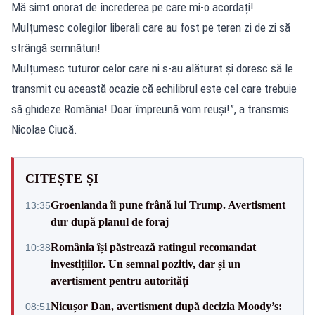
Mă simt onorat de încrederea pe care mi-o acordați!
Mulțumesc colegilor liberali care au fost pe teren zi de zi să
strângă semnături!
Mulțumesc tuturor celor care ni s-au alăturat și doresc să le
transmit cu această ocazie că echilibrul este cel care trebuie
să ghideze România! Doar împreună vom reuși!”, a transmis
Nicolae Ciucă.
CITEȘTE ȘI
Groenlanda îi pune frână lui Trump. Avertisment
13:35
dur după planul de foraj
România își păstrează ratingul recomandat
10:38
investițiilor. Un semnal pozitiv, dar și un
avertisment pentru autorități
Nicușor Dan, avertisment după decizia Moody’s:
08:51