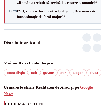
„România trebuie să revină la creștere economică”
PSD, replică dură pentru Bolojan: „România este
15:26
într-o situație de forță majoră”
Distribuie articolul
Mai multe articole despre
președinție
cub
guvern
stiri
alegeri
ciuca
Urmărește știrile Realitatea de Arad și pe
Google
News
CELE MAI CITITE