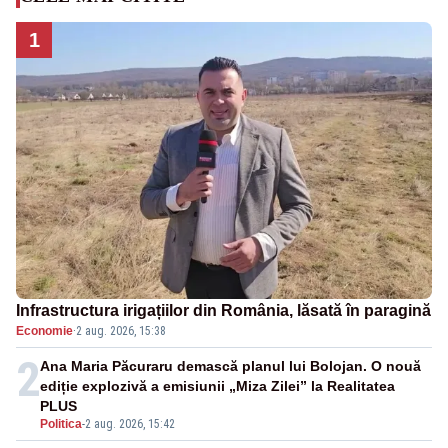
1
Infrastructura irigațiilor din România, lăsată în paragină
Economie
·
2 aug. 2026, 15:38
2
Ana Maria Păcuraru demască planul lui Bolojan. O nouă
ediție explozivă a emisiunii „Miza Zilei” la Realitatea
PLUS
Politica
-
2 aug. 2026, 15:42