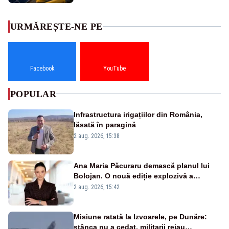
URMĂREȘTE-NE PE
Facebook
YouTube
POPULAR
Infrastructura irigațiilor din România,
lăsată în paragină
2 aug. 2026, 15:38
Ana Maria Păcuraru demască planul lui
Bolojan. O nouă ediție explozivă a
emisiunii „Miza Zilei” la Realitatea PLUS
2 aug. 2026, 15:42
Misiune ratată la Izvoarele, pe Dunăre:
stânca nu a cedat, militarii reiau