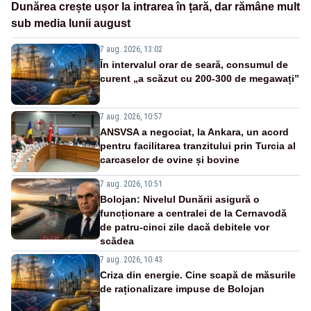
Dunărea crește ușor la intrarea în țară, dar rămâne mult
sub media lunii august
7 aug. 2026, 13:02
În intervalul orar de seară, consumul de
curent „a scăzut cu 200-300 de megawați”
7 aug. 2026, 10:57
ANSVSA a negociat, la Ankara, un acord
pentru facilitarea tranzitului prin Turcia al
carcaselor de ovine și bovine
7 aug. 2026, 10:51
Bolojan: Nivelul Dunării asigură o
funcționare a centralei de la Cernavodă
de patru-cinci zile dacă debitele vor
scădea
7 aug. 2026, 10:43
Criza din energie. Cine scapă de măsurile
de raționalizare impuse de Bolojan