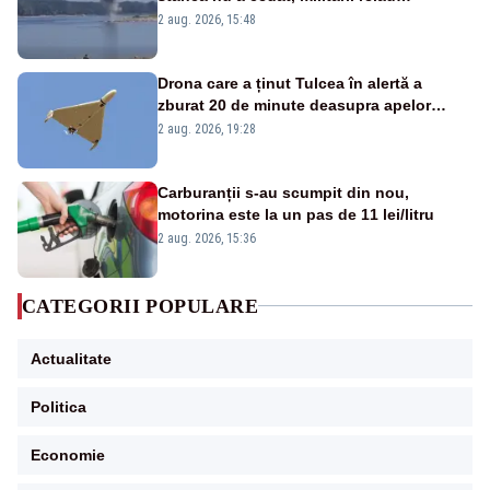
detonările luni – VIDEO
2 aug. 2026, 15:48
Drona care a ținut Tulcea în alertă a
zburat 20 de minute deasupra apelor
României. Au fost ridicate două F-16
2 aug. 2026, 19:28
Carburanții s-au scumpit din nou,
motorina este la un pas de 11 lei/litru
2 aug. 2026, 15:36
CATEGORII POPULARE
Actualitate
Politica
Economie