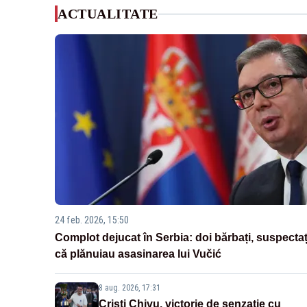
ACTUALITATE
24 feb. 2026, 15:50
Complot dejucat în Serbia: doi bărbați, suspectaț
că plănuiau asasinarea lui Vučić
8 aug. 2026, 17:31
Cristi Chivu, victorie de senzație cu