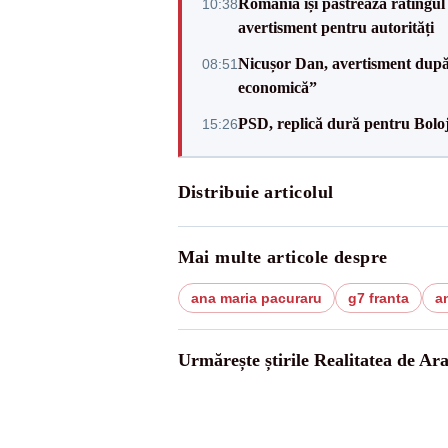
România își păstrează ratingul 
10:38
avertisment pentru autorități
Nicușor Dan, avertisment după 
08:51
economică”
PSD, replică dură pentru Boloj
15:26
Distribuie articolul
Mai multe articole despre
ana maria pacuraru
g7 franta
a
Urmărește știrile Realitatea de Ar