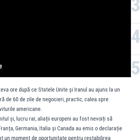
âteva ore după ce Statele Unite și Iranul au ajuns la un
 de 60 de zile de negocieri, practic, calea spre
viturile americane.
l și, lucru rar, aliații europeni au fost nevoiți să
ranța, Germania, Italia și Canada au emis o declarație
pt un moment de oportunitate pentru restabilirea