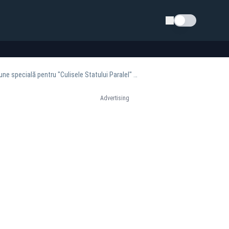
Schimba tema
Ana Maria Păcuraru, singurul jurnalist român invitat de Casa Albă la Summitul G7, transmisiune specială pentru "Culisele Statului Paralel" - VIDEO
Advertising