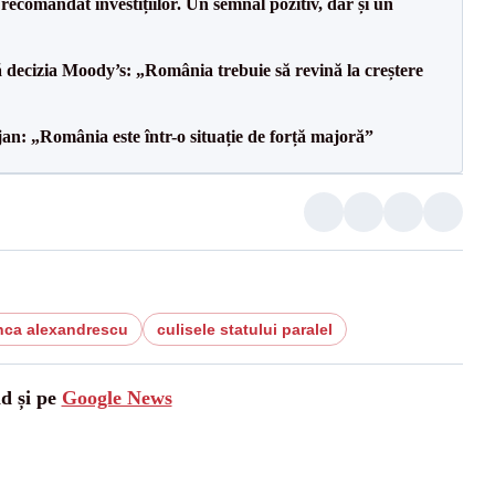
recomandat investițiilor. Un semnal pozitiv, dar și un
decizia Moody’s: „România trebuie să revină la creștere
an: „România este într-o situație de forță majoră”
nca alexandrescu
culisele statului paralel
ad și pe
Google News