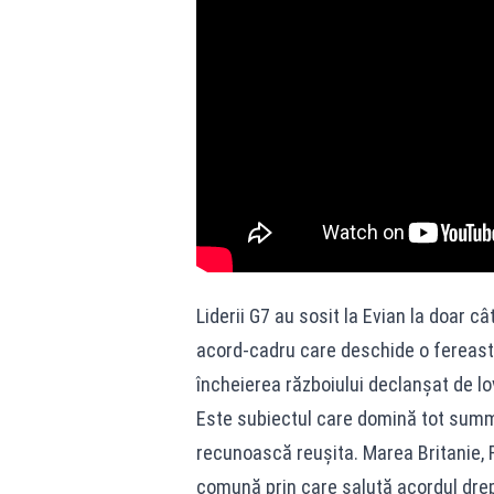
Liderii G7 au sosit la Evian la doar c
acord‑cadru care deschide o fereastră
încheierea războiului declanșat de lo
Este subiectul care domină tot summitu
recunoască reușita. Marea Britanie, F
comună prin care salută acordul dre