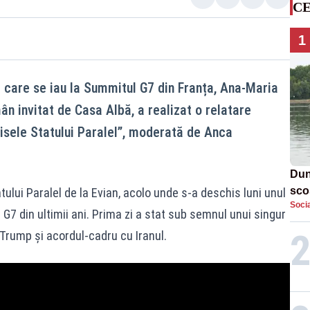
CE
1
e care se iau la Summitul G7 din Franța, Ana‑Maria
mân invitat de Casa Albă, a realizat o relatare
isele Statului Paralel”, moderată de Anca
Dun
sco
ului Paralel de la Evian, acolo unde s-a deschis luni unul
Socia
doi
G7 din ultimii ani. Prima zi a stat sub semnul unui singur
 Trump și acordul‑cadru cu Iranul.