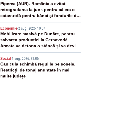
3
Piperea (AUR): România a evitat
retrogradarea la junk pentru că era o
catastrofă pentru bănci și fondurile de
pensii
4
Economie
-
2 aug. 2026, 10:07
Mobilizare masivă pe Dunăre, pentru
salvarea producției la Cernavodă.
Armata va detona o stâncă și va devia
apa fluviului - IMAGINI AERIENE
5
Social
-
1 aug. 2026, 23:06
Canicula schimbă regulile pe șosele.
Restricții de tonaj anunțate în mai
multe județe