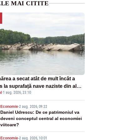
LE MAI CITITE
ărea a secat atât de mult încât a
s la suprafață nave naziste din al
l
·
1 aug. 2026, 23:10
lea război mondial
2
Economie
-
2 aug. 2026, 09:22
Daniel Udrescu: De ce patrimoniul va
deveni conceptul central al economiei
viitoare?
Economie
-
2 aug. 2026, 10:01