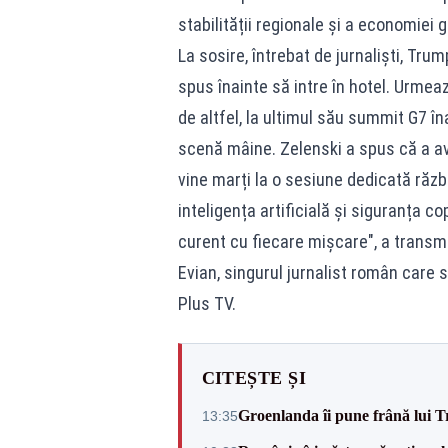
stabilității regionale și a economiei g
La sosire, întrebat de jurnaliști, Trum
spus înainte să intre în hotel. Urmea
de altfel, la ultimul său summit G7 îna
scenă mâine. Zelenski a spus că a av
vine marți la o sesiune dedicată răzb
inteligența artificială și siguranța cop
curent cu fiecare mișcare", a transm
Evian, singurul jurnalist român care 
Plus TV.
CITEȘTE ȘI
Groenlanda îi pune frână lui 
13:35