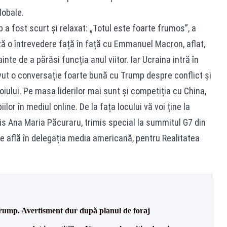
lobale.
p a fost scurt și relaxat: „Totul este foarte frumos”, a
ză o întrevedere față în față cu Emmanuel Macron, aflat,
inte de a părăsi funcția anul viitor. Iar Ucraina intră în
ut o conversație foarte bună cu Trump despre conflict și
oiului. Pe masa liderilor mai sunt și competiția cu China,
iilor în mediul online. De la fața locului vă voi ține la
is Ana Maria Păcuraru, trimis special la summitul G7 din
se află în delegația media americană, pentru Realitatea
Trump. Avertisment dur după planul de foraj