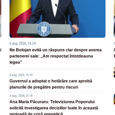
6 aug. 2026, 16:34
i
Ilie Bolojan evită un răspuns clar despre averea
partenerei sale: „Am respectat întotdeauna
legea”
6 aug. 2026, 15:39
Guvernul a adoptat o hotărâre care aprobă
planurile de pregătire pentru riscuri
6 aug. 2026, 15:18
Ana Maria Păcuraru: Televiziunea Poporului
solicită investigarea deciziilor luate în această
perioadă de criză enegetică