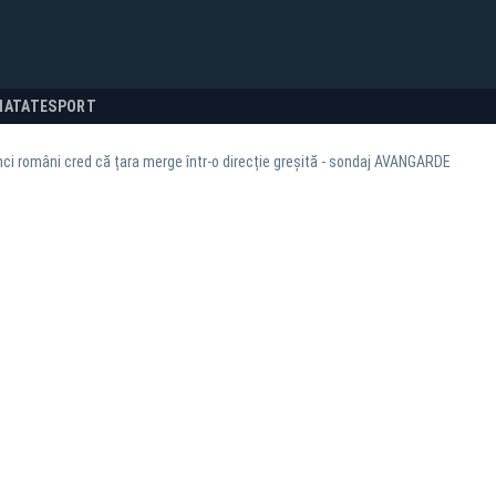
NATATE
SPORT
nci români cred că țara merge într-o direcție greșită - sondaj AVANGARDE