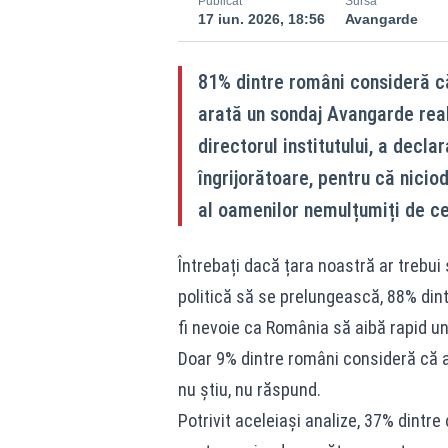
Publicat
Sursă
17 iun. 2026, 18:56
Avangarde
81% dintre români consideră că
arată un sondaj Avangarde reali
directorul institutului, a decl
îngrijorătoare, pentru că nicio
al oamenilor nemulțumiți de c
Întrebați dacă țara noastră ar trebui
politică să se prelungească, 88% dint
fi nevoie ca România să aibă rapid u
Doar 9% dintre români consideră că ac
nu știu, nu răspund.
Potrivit aceleiași analize, 37% dintre