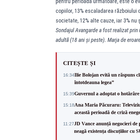
pentru perioada următoare, este o ev
copiilor, 13% escaladarea războiului 
societate, 12% alte cauze, iar 3% nu 
Sondajul Avangarde a fost realizat prin 
adultă (18 ani și peste). Marja de eroar
CITEȘTE ȘI
Ilie Bolojan evită un răspuns c
16:34
întotdeauna legea”
Guvernul a adoptat o hotărâre 
15:39
Ana Maria Păcuraru: Televiziune
15:18
această perioadă de criză enege
JD Vance anunță negocieri de pa
11:27
neagă existența discuțiilor cu 