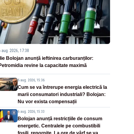
6 aug. 2026, 17:38
Ilie Bolojan anunță ieftinirea carburanților:
Petromidia revine la capacitate maximă
6 aug. 2026, 15:36
Cum se va întrerupe energia electrică la
marii consumatori industriali? Bolojan:
Nu vor exista compensații
6 aug. 2026, 15:33
Bolojan anunță restricțiile de consum
energetic. Centralele pe combustibili
fosili, repornite. La ore de vârf se va