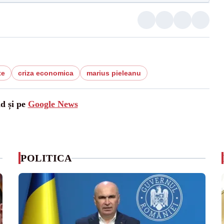
te
criza economica
marius pieleanu
ad și pe
Google News
POLITICA