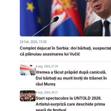
24 feb. 2026, 15:50
Complot dejucat în Serbia: doi bărbați, suspectaț
că plănuiau asasinarea lui Vučić
6 aug. 2026, 21:39
Vremea a făcut prăpăd după caniculă.
Doi bărbați au murit loviți de trăsnet în
râul Mureș
6 aug. 2026, 20:17
Start spectaculos la UNTOLD 2026.
Artistul-surpriză care deschide prima
seară de festival