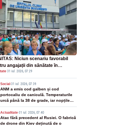
ITAS: Niciun scenariu favorabil
ru angajații din sănătate în
tate
·
31 iul. 2026, 07:29
ectul Legii salarizării
2
Social
-
31 iul. 2026, 07:39
ANM a emis cod galben și cod
portocaliu de caniculă. Temperaturile
urcă până la 38 de grade, iar nopțile
devin tropicale
3
Actualitate
-
31 iul. 2026, 07:40
Atac fără precedent al Rusiei. O fabrică
de drone din Kiev deținută de o