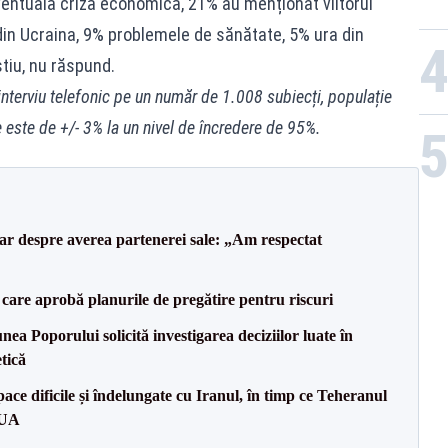
entuală criză economică, 21% au menționat viitorul
din Ucraina, 9% problemele de sănătate, 5% ura din
știu, nu răspund.
interviu telefonic pe un număr de 1.008 subiecți, populație
e este de +/- 3% la un nivel de încredere de 95%.
lar despre averea partenerei sale: „Am respectat
care aprobă planurile de pregătire pentru riscuri
a Poporului solicită investigarea deciziilor luate în
tică
ce dificile și îndelungate cu Iranul, în timp ce Teheranul
SUA