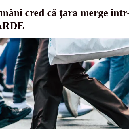
omâni cred că țara merge într-
GARDE