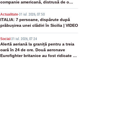
companie americană, distrusă de o
rachetă rusească
4
Actualitate
-
31 iul. 2026, 07:50
ITALIA: 7 persoane, dispărute după
prăbușirea unei clădiri în Sicilia | VIDEO
5
Social
-
31 iul. 2026, 07:24
Alertă aeriană la graniță pentru a treia
oară în 24 de ore. Două aeronave
Eurofighter britanice au fost ridicate de
la sol