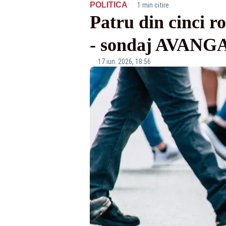
·
POLITICA
1 min citire
Patru din cinci r
- sondaj AVAN
17 iun. 2026, 18:56