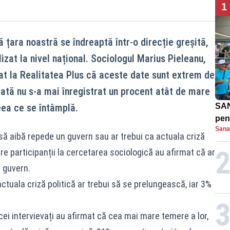
1
 țara noastră se îndreaptă într-o direcție greșită,
zat la nivel național. Sociologul Marius Pieleanu,
arat la Realitatea Plus că aceste date sunt extrem de
dată nu s-a mai înregistrat un procent atât de mare
eea ce se întâmplă.
SAN
pent
Sana
proi
 să aibă repede un guvern sau ar trebui ca actuala criză
re participanții la cercetarea sociologică au afirmat că ar
n guvern.
tuala criză politică ar trebui să se prelungească, iar 3%
 cei intervievați au afirmat că cea mai mare temere a lor,