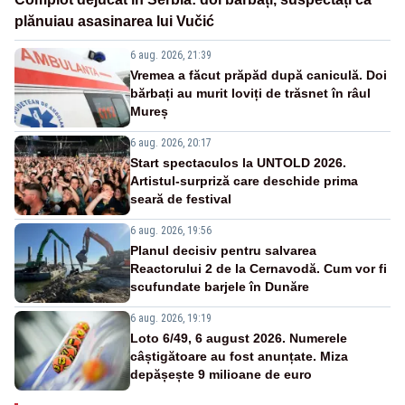
plănuiau asasinarea lui Vučić
6 aug. 2026, 21:39
Vremea a făcut prăpăd după caniculă. Doi
bărbați au murit loviți de trăsnet în râul
Mureș
6 aug. 2026, 20:17
Start spectaculos la UNTOLD 2026.
Artistul-surpriză care deschide prima
seară de festival
6 aug. 2026, 19:56
Planul decisiv pentru salvarea
Reactorului 2 de la Cernavodă. Cum vor fi
scufundate barjele în Dunăre
6 aug. 2026, 19:19
Loto 6/49, 6 august 2026. Numerele
câștigătoare au fost anunțate. Miza
depășește 9 milioane de euro