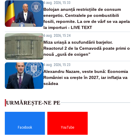
6 aug. 2026, 15:33
Bolojan anunță restricțiile de consum
energetic. Centralele pe combustibili
fosili, repornite. La ore de vârf se va apela
la importuri - LIVE TEXT
6 aug. 2026, 15:24
Miza uriașă a scufundării barjelor.
Reactorul 2 de la Cernavodă poate primi o
nouă „gură de oxigen”
6 aug. 2026, 15:23
Alexandru Nazare, veste bună: Economia
României va crește în 2027, iar inflația va
scădea
URMĂREȘTE-NE PE
Facebook
YouTube