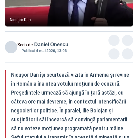
Nicușor Dan
Daniel Onescu
Scris de
Publicat:
4 mai 2026, 13:06
Nicușor Dan își scurtează vizita în Armenia și revine
în România înaintea votului moțiunii de cenzură.
Președintele urmează să ajungă în țară astăzi, cu
câteva ore mai devreme, în contextul intensificării
negocierilor politice. În paralel, Ilie Bolojan și
susținătorii săi încearcă să convingă parlamentarii
să nu voteze moțiunea programată pentru mâine.
Șeful statului a transmis în această dimineață și un