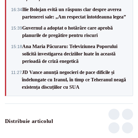
Ilie Bolojan evită un răspuns clar despre averea
16:34
partenerei sale: „Am respectat întotdeauna legea”
Guvernul a adoptat o hotărâre care aprobă
15:39
planurile de pregătire pentru riscuri
Ana Maria Păcuraru: Televiziunea Poporului
15:18
solicită investigarea deciziilor luate în această
perioadă de criză enegetică
JD Vance anunță negocieri de pace dificile și
11:27
îndelungate cu Iranul, în timp ce Teheranul neagă
existența discuțiilor cu SUA
Distribuie articolul