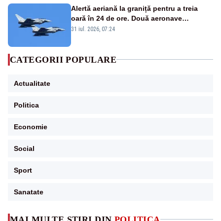
Alertă aeriană la graniță pentru a treia
oară în 24 de ore. Două aeronave
Eurofighter britanice au fost ridicate de la
31 iul. 2026, 07:24
sol
CATEGORII POPULARE
Actualitate
Politica
Economie
Social
Sport
Sanatate
MAI MULTE ȘTIRI DIN
POLITICA