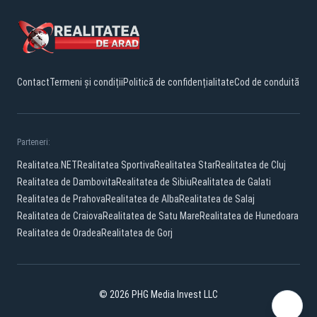
Contact
Termeni și condiții
Politică de confidențialitate
Cod de conduită
Parteneri:
Realitatea.NET
Realitatea Sportiva
Realitatea Star
Realitatea de Cluj
Realitatea de Dambovita
Realitatea de Sibiu
Realitatea de Galati
Realitatea de Prahova
Realitatea de Alba
Realitatea de Salaj
Realitatea de Craiova
Realitatea de Satu Mare
Realitatea de Hunedoara
Realitatea de Oradea
Realitatea de Gorj
© 2026 PHG Media Invest LLC
Facebook
YouTube