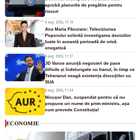
aprobă planurile de pregătire pentru
riscuri
6 aug. 2026, 15:18
Ana Maria Păcuraru: Televiziunea
Poporului solicită investigarea deciziilor
luate în această perioadă de criză
enegetică
6 aug. 2026, 11:27
JD Vance anunță negocieri de pace
dificile și îndelungate cu Iranul, în timp ce
Teheranul neagă existența discuțiilor cu
SUA
6 aug. 2026, 11:24
Nicușor Dan, suspendat pentru că nu
propune un nume de prim-ministru, așa
cum prevede Constituția!
ECONOMIE