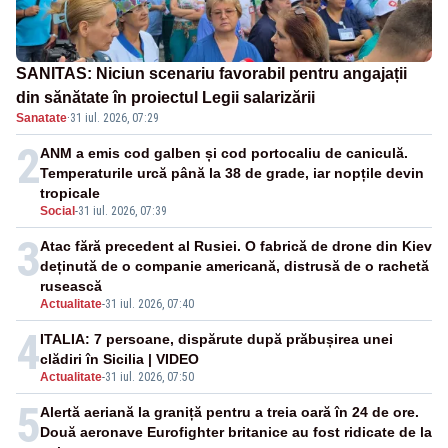
SANITAS: Niciun scenariu favorabil pentru angajații
din sănătate în proiectul Legii salarizării
Sanatate
·
31 iul. 2026, 07:29
2
ANM a emis cod galben și cod portocaliu de caniculă.
Temperaturile urcă până la 38 de grade, iar nopțile devin
tropicale
Social
-
31 iul. 2026, 07:39
3
Atac fără precedent al Rusiei. O fabrică de drone din Kiev
deținută de o companie americană, distrusă de o rachetă
rusească
Actualitate
-
31 iul. 2026, 07:40
4
ITALIA: 7 persoane, dispărute după prăbușirea unei
clădiri în Sicilia | VIDEO
Actualitate
-
31 iul. 2026, 07:50
5
Alertă aeriană la graniță pentru a treia oară în 24 de ore.
Două aeronave Eurofighter britanice au fost ridicate de la