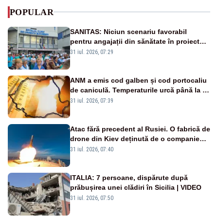
POPULAR
SANITAS: Niciun scenariu favorabil
pentru angajații din sănătate în proiectul
Legii salarizării
31 iul. 2026, 07:29
ANM a emis cod galben și cod portocaliu
de caniculă. Temperaturile urcă până la 38
de grade, iar nopțile devin tropicale
31 iul. 2026, 07:39
Atac fără precedent al Rusiei. O fabrică de
drone din Kiev deținută de o companie
americană, distrusă de o rachetă
31 iul. 2026, 07:40
rusească
ITALIA: 7 persoane, dispărute după
prăbușirea unei clădiri în Sicilia | VIDEO
31 iul. 2026, 07:50