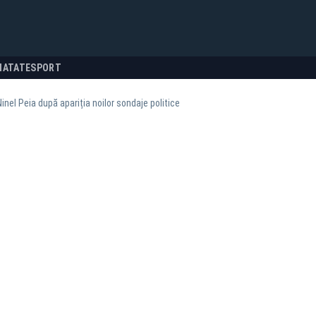
NATATE
SPORT
Ninel Peia după apariția noilor sondaje politice