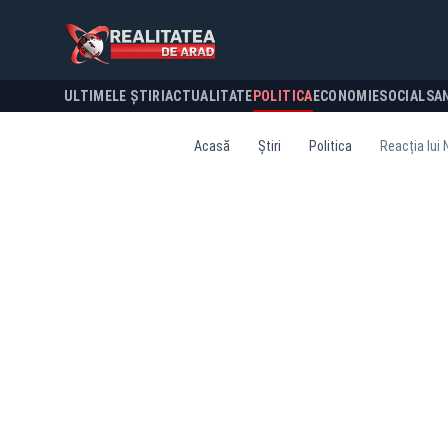
ULTIMELE ȘTIRI
ACTUALITATE
POLITICA
ECONOMIE
SOCIAL
SA
Acasă
Știri
Politica
Reacția lui 