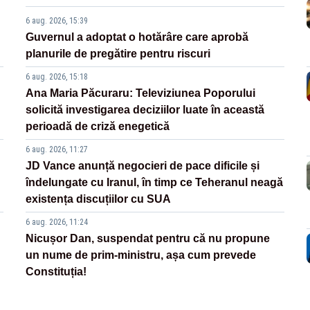
6 aug. 2026, 15:39
Guvernul a adoptat o hotărâre care aprobă
planurile de pregătire pentru riscuri
6 aug. 2026, 15:18
Ana Maria Păcuraru: Televiziunea Poporului
solicită investigarea deciziilor luate în această
perioadă de criză enegetică
6 aug. 2026, 11:27
JD Vance anunță negocieri de pace dificile și
îndelungate cu Iranul, în timp ce Teheranul neagă
existența discuțiilor cu SUA
6 aug. 2026, 11:24
Nicușor Dan, suspendat pentru că nu propune
un nume de prim-ministru, așa cum prevede
Constituția!