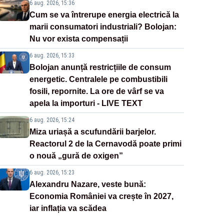
6 aug. 2026, 15:36
Cum se va întrerupe energia electrică la
marii consumatori industriali? Bolojan:
Nu vor exista compensații
6 aug. 2026, 15:33
Bolojan anunță restricțiile de consum
energetic. Centralele pe combustibili
fosili, repornite. La ore de vârf se va
apela la importuri - LIVE TEXT
6 aug. 2026, 15:24
Miza uriașă a scufundării barjelor.
Reactorul 2 de la Cernavodă poate primi
o nouă „gură de oxigen”
6 aug. 2026, 15:23
Alexandru Nazare, veste bună:
Economia României va crește în 2027,
iar inflația va scădea