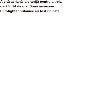
5
Alertă aeriană la graniță pentru a treia
oară în 24 de ore. Două aeronave
Eurofighter britanice au fost ridicate de
la sol