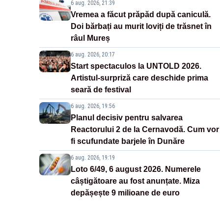
6 aug. 2026, 21:39
Vremea a făcut prăpăd după caniculă.
Doi bărbați au murit loviți de trăsnet în
râul Mureș
6 aug. 2026, 20:17
Start spectaculos la UNTOLD 2026.
Artistul-surpriză care deschide prima
seară de festival
6 aug. 2026, 19:56
Planul decisiv pentru salvarea
Reactorului 2 de la Cernavodă. Cum vor
fi scufundate barjele în Dunăre
6 aug. 2026, 19:19
Loto 6/49, 6 august 2026. Numerele
câștigătoare au fost anunțate. Miza
depășește 9 milioane de euro