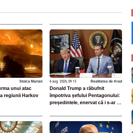
Stoica Marian
6 aug. 2026, 09:13
Realitatea de Arad
 urma unui atac
Donald Trump a răbufnit
a regiunii Harkov
împotriva șefului Pentagonului:
președintele, enervat că i s-ar fi
ascuns penuria de rachete –
SURSE