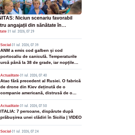
ITAS: Niciun scenariu favorabil
ru angajații din sănătate în
tate
·
31 iul. 2026, 07:29
ectul Legii salarizării
2
Social
-
31 iul. 2026, 07:39
ANM a emis cod galben și cod
portocaliu de caniculă. Temperaturile
urcă până la 38 de grade, iar nopțile
devin tropicale
3
Actualitate
-
31 iul. 2026, 07:40
Atac fără precedent al Rusiei. O fabrică
de drone din Kiev deținută de o
companie americană, distrusă de o
rachetă rusească
4
Actualitate
-
31 iul. 2026, 07:50
ITALIA: 7 persoane, dispărute după
prăbușirea unei clădiri în Sicilia | VIDEO
Social
-
31 iul. 2026, 07:24