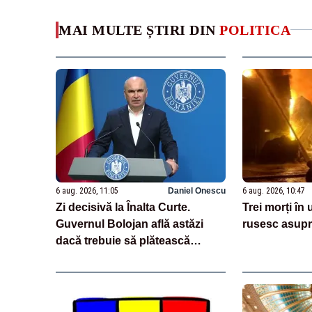
MAI MULTE ȘTIRI DIN
POLITICA
6 aug. 2026, 11:05
Daniel Onescu
6 aug. 2026, 10:47
Zi decisivă la Înalta Curte.
Trei morți în
Guvernul Bolojan află astăzi
rusesc asupr
dacă trebuie să plătească
aproape un miliard de euro
grefierilor