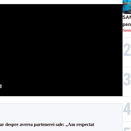
SAN
pent
Sana
proi
lar despre averea partenerei sale: „Am respectat