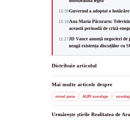
întotdeauna legea”
Guvernul a adoptat o hotărâre 
15:39
Ana Maria Păcuraru: Televiziune
15:18
această perioadă de criză enege
JD Vance anunță negocieri de pa
11:27
neagă existența discuțiilor cu 
Distribuie articolul
Mai multe articole despre
ninel peia
AUR sondaje
sondaj
Urmărește știrile Realitatea de Ar