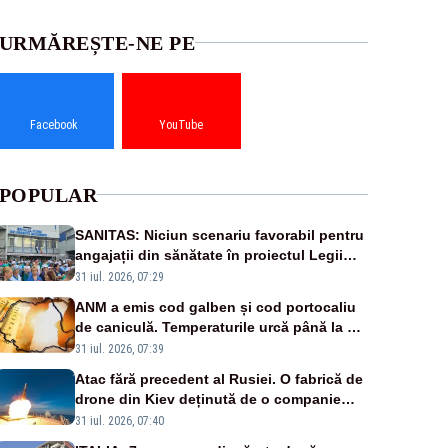
URMĂREȘTE-NE PE
Facebook
YouTube
POPULAR
SANITAS: Niciun scenariu favorabil pentru
angajații din sănătate în proiectul Legii
salarizării
31 iul. 2026, 07:29
ANM a emis cod galben și cod portocaliu
de caniculă. Temperaturile urcă până la 38
de grade, iar nopțile devin tropicale
31 iul. 2026, 07:39
Atac fără precedent al Rusiei. O fabrică de
drone din Kiev deținută de o companie
americană, distrusă de o rachetă rusească
31 iul. 2026, 07:40