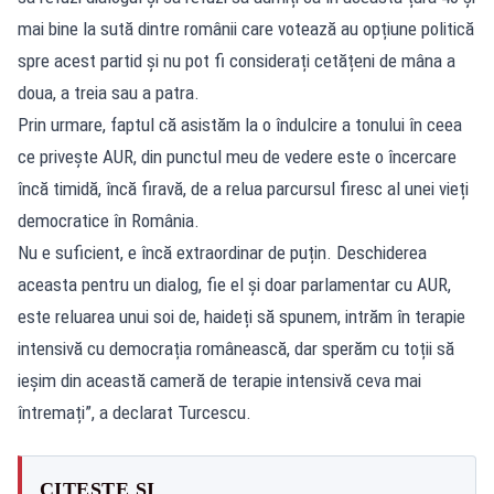
mai bine la sută dintre românii care votează au opțiune politică
spre acest partid și nu pot fi considerați cetățeni de mâna a
doua, a treia sau a patra.
Prin urmare, faptul că asistăm la o îndulcire a tonului în ceea
ce privește AUR, din punctul meu de vedere este o încercare
încă timidă, încă firavă, de a relua parcursul firesc al unei vieți
democratice în România.
Nu e suficient, e încă extraordinar de puțin. Deschiderea
aceasta pentru un dialog, fie el și doar parlamentar cu AUR,
este reluarea unui soi de, haideți să spunem, intrăm în terapie
intensivă cu democrația românească, dar sperăm cu toții să
ieșim din această cameră de terapie intensivă ceva mai
întremați”, a declarat Turcescu.
CITEȘTE ȘI