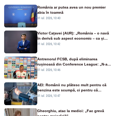
România ar putea avea un nou premier
abia în toamnă
31 iul. 2026, 10:40
Victor Cațavei (AUR): „România – o navă
în derivă sub aspect economic – ca și
rezultat al guvernărilor din ultimii 36 de
31 iul. 2026, 10:42
ani”
Antrenorul FCSB, după eliminarea
rușinoasă din Conference League: „N-ai
cum să nu scoți în evidență și lucrurile
31 iul. 2026, 10:46
bune”
AEI: Românii nu plătesc mult pentru că
benzina este scumpă, ci pentru că
benzina ieftină e taxată scump
31 iul. 2026, 10:47
Gheorghiu, atac la medici: „Fac grevă
pentru majorări?”