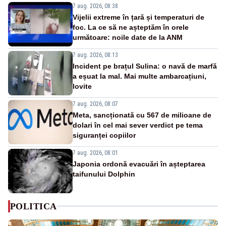
7 aug. 2026, 08:38
Vijelii extreme în țară și temperaturi de
foc. La ce să ne așteptăm în orele
următoare: noile date de la ANM
7 aug. 2026, 08:13
Incident pe brațul Sulina: o navă de marfă
a eșuat la mal. Mai multe ambarcațiuni,
lovite
7 aug. 2026, 08:07
Meta, sancționată cu 567 de milioane de
dolari în cel mai sever verdict pe tema
siguranței copiilor
7 aug. 2026, 08:01
Japonia ordonă evacuări în așteptarea
taifunului Dolphin
POLITICA