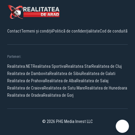
Contact
Termeni și condiții
Politică de confidențialitate
Cod de conduită
Parteneri:
Realitatea.NET
Realitatea Sportiva
Realitatea Star
Realitatea de Cluj
Realitatea de Dambovita
Realitatea de Sibiu
Realitatea de Galati
Realitatea de Prahova
Realitatea de Alba
Realitatea de Salaj
Realitatea de Craiova
Realitatea de Satu Mare
Realitatea de Hunedoara
Realitatea de Oradea
Realitatea de Gorj
© 2026 PHG Media Invest LLC
Facebook
YouTube