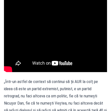
„Într-un astfel de context să continui să ții AUR la colț pe
ideea că este un partid extremist, putinist, e un partid
retrograd, nu faci altceva ca om politic, fie că te numești
Nicușor Dan, fie că te numești Veștea, nu faci altceva decât
să refuzi dialogul și să refuzi să admiți că în această țară 40 și