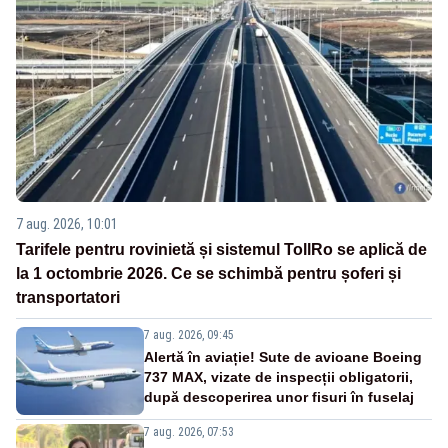
7 aug. 2026, 10:01
Tarifele pentru rovinietă și sistemul TollRo se aplică de
la 1 octombrie 2026. Ce se schimbă pentru șoferi și
transportatori
7 aug. 2026, 09:45
Alertă în aviație! Sute de avioane Boeing
737 MAX, vizate de inspecții obligatorii,
după descoperirea unor fisuri în fuselaj
7 aug. 2026, 07:53