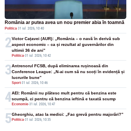
România ar putea avea un nou premier abia în toamnă
Politica
·
31 iul. 2026, 10:40
2
Victor Cațavei (AUR): „România – o navă în derivă sub
aspect economic – ca și rezultat al guvernărilor din
ultimii 36 de ani”
Politica
-
31 iul. 2026, 10:42
3
Antrenorul FCSB, după eliminarea rușinoasă din
Conference League: „N-ai cum să nu scoți în evidență și
lucrurile bune”
Sport
-
31 iul. 2026, 10:46
4
AEI: Românii nu plătesc mult pentru că benzina este
scumpă, ci pentru că benzina ieftină e taxată scump
Economie
-
31 iul. 2026, 10:47
5
Gheorghiu, atac la medici: „Fac grevă pentru majorări?”
Politica
-
31 iul. 2026, 10:35