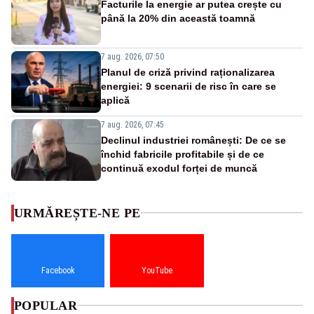
Facturile la energie ar putea crește cu
până la 20% din această toamnă
7 aug. 2026, 07:50
Planul de criză privind raționalizarea
energiei: 9 scenarii de risc în care se
aplică
7 aug. 2026, 07:45
Declinul industriei românești: De ce se
închid fabricile profitabile și de ce
continuă exodul forței de muncă
URMĂREȘTE-NE PE
Facebook
YouTube
POPULAR