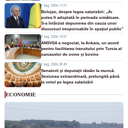
7 aug. 2026, 11:51
Bolojan, despre legea salarizării: „Ar
putea fi adoptată în perioada următoare.
S-a întârziat depunerea din cauza unor
discursuri iresponsabile în spaţiul public”
7 aug. 2026, 10:57
ANSVSA a negociat, la Ankara, un acord
pentru facilitarea tranzitului prin Turcia al
carcaselor de ovine și bovine
7 aug. 2026, 09:49
Senatorii și deputații rămân la muncă.
Sesiunea extraordinară, prelungită până
la votul pe legea salarizării
ECONOMIE