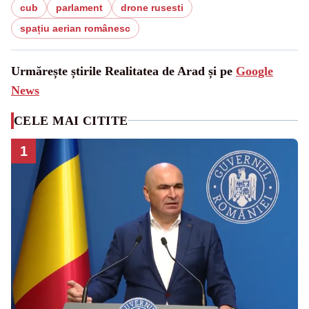
cub
parlament
drone rusesti
spațiu aerian românesc
Urmărește știrile Realitatea de Arad și pe
Google
News
CELE MAI CITITE
1