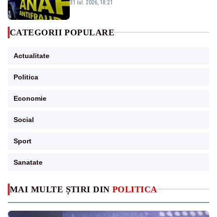
amnistia fiscală
31 iul. 2026, 18:21
CATEGORII POPULARE
Actualitate
Politica
Economie
Social
Sport
Sanatate
MAI MULTE ȘTIRI DIN
POLITICA