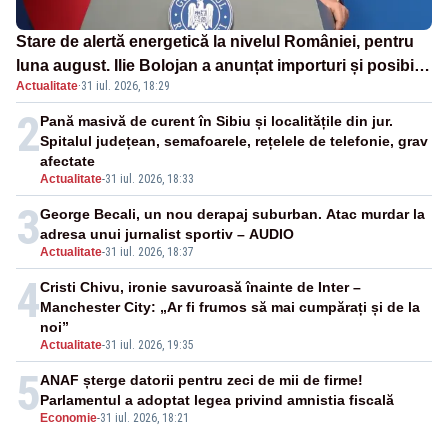
Stare de alertă energetică la nivelul României, pentru
luna august. Ilie Bolojan a anunțat importuri și posibile
Actualitate
·
31 iul. 2026, 18:29
restricții – VIDEO
2
Pană masivă de curent în Sibiu și localitățile din jur.
Spitalul județean, semafoarele, rețelele de telefonie, grav
afectate
Actualitate
-
31 iul. 2026, 18:33
3
George Becali, un nou derapaj suburban. Atac murdar la
adresa unui jurnalist sportiv – AUDIO
Actualitate
-
31 iul. 2026, 18:37
4
Cristi Chivu, ironie savuroasă înainte de Inter –
Manchester City: „Ar fi frumos să mai cumpărați și de la
noi”
Actualitate
-
31 iul. 2026, 19:35
5
ANAF șterge datorii pentru zeci de mii de firme!
Parlamentul a adoptat legea privind amnistia fiscală
Economie
-
31 iul. 2026, 18:21