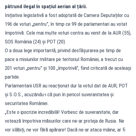
pătrund ilegal în spațiul aerian al țării.
Inițiativa legislativă a fost adoptată de Camera Deputaților cu
196 de voturi „pentru”, în timp ce 99 de parlamentari au votat
împotrivă. Cele mai multe voturi contra au venit de la AUR (55),
SOS România (24) și POT (20).
O a doua lege importantă, privind desfășurarea pe timp de
pace a misiunilor militare pe teritoriul României, a trecut cu
201 voturi „pentru” și 100 „împotrivă”, fiind criticată de aceleași
partide.
Parlamentarii USR au reacționat dur la votul dat de AUR, POT
și S.O.S., acuzându-i că pun în pericol suveranitatea și
securitatea României.
„Este o ipocrizie incredibilă! Vorbesc de suveranitate, dar
votează împotriva măsurilor care ne-ar proteja de Rusia. Ne
vor slăbiți, ne vor fără apărare! Dacă ne-ar ataca mâine, ar fi