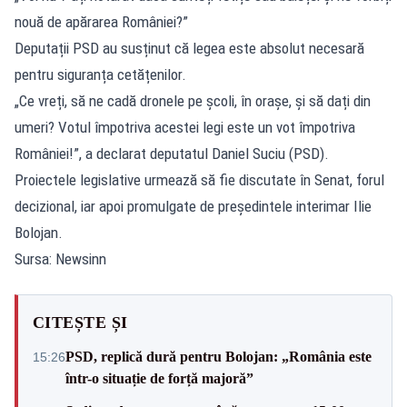
nouă de apărarea României?”
Deputații PSD au susținut că legea este absolut necesară
pentru siguranța cetățenilor.
„Ce vreți, să ne cadă dronele pe școli, în orașe, și să dați din
umeri? Votul împotriva acestei legi este un vot împotriva
României!”, a declarat deputatul Daniel Suciu (PSD).
Proiectele legislative urmează să fie discutate în Senat, forul
decizional, iar apoi promulgate de președintele interimar Ilie
Bolojan.
Sursa: Newsinn
CITEȘTE ȘI
PSD, replică dură pentru Bolojan: „România este
15:26
într-o situație de forță majoră”