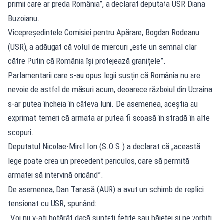
primii care ar preda România”, a declarat deputata USR Diana
Buzoianu.
Vicepreședintele Comisiei pentru Apărare, Bogdan Rodeanu
(USR), a adăugat că votul de miercuri „este un semnal clar
către Putin că România își protejează granițele”.
Parlamentarii care s-au opus legii susțin că România nu are
nevoie de astfel de măsuri acum, deoarece războiul din Ucraina
s-ar putea încheia în câteva luni. De asemenea, aceștia au
exprimat temeri că armata ar putea fi scoasă în stradă în alte
scopuri.
Deputatul Nicolae-Mirel Ion (S.O.S.) a declarat că „această
lege poate crea un precedent periculos, care să permită
armatei să intervină oricând”.
De asemenea, Dan Tanasă (AUR) a avut un schimb de replici
tensionat cu USR, spunând:
„Voi nu v-ați hotărât dacă sunteți fetițe sau băieței și ne vorbiți