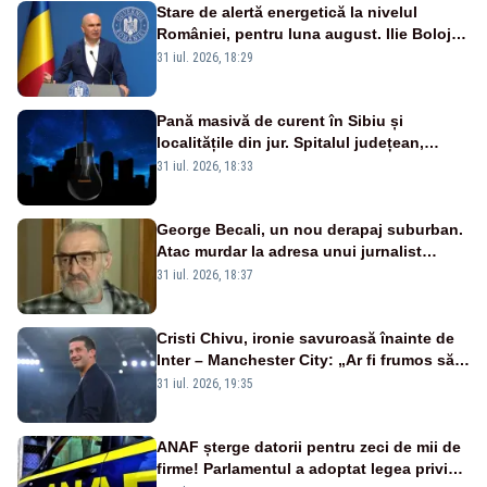
Stare de alertă energetică la nivelul
României, pentru luna august. Ilie Bolojan
a anunțat importuri și posibile restricții –
31 iul. 2026, 18:29
VIDEO
Pană masivă de curent în Sibiu și
localitățile din jur. Spitalul județean,
semafoarele, rețelele de telefonie, grav
31 iul. 2026, 18:33
afectate
George Becali, un nou derapaj suburban.
Atac murdar la adresa unui jurnalist
sportiv – AUDIO
31 iul. 2026, 18:37
Cristi Chivu, ironie savuroasă înainte de
Inter – Manchester City: „Ar fi frumos să
mai cumpărați și de la noi”
31 iul. 2026, 19:35
ANAF șterge datorii pentru zeci de mii de
firme! Parlamentul a adoptat legea privind