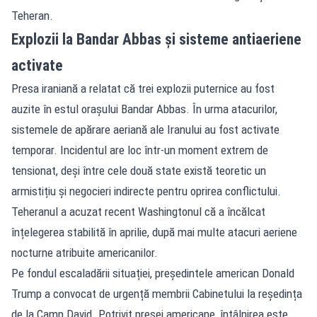
Teheran.
Explozii la Bandar Abbas și sisteme antiaeriene
activate
Presa iraniană a relatat că trei explozii puternice au fost
auzite în estul orașului Bandar Abbas. În urma atacurilor,
sistemele de apărare aeriană ale Iranului au fost activate
temporar. Incidentul are loc într-un moment extrem de
tensionat, deși între cele două state există teoretic un
armistițiu și negocieri indirecte pentru oprirea conflictului.
Teheranul a acuzat recent Washingtonul că a încălcat
înțelegerea stabilită în aprilie, după mai multe atacuri aeriene
nocturne atribuite americanilor.
Pe fondul escaladării situației, președintele american Donald
Trump a convocat de urgență membrii Cabinetului la reședința
de la Camp David. Potrivit presei americane, întâlnirea este