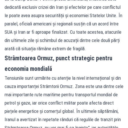
dedicată exclusiv crizei din Iran și efectelor pe care conflictul
le poate avea asupra securității și economiei Statelor Unite. În
paralel, oficiali americani și regionali susțin că un acord între
SUA și Iran ar fi aproape finalizat. Cu toate acestea, atacurile
din ultimele zile și schimbul de acuzații dintre cele două părți
arată că situația rămâne extrem de fragilă.
Strâmtoarea Ormuz, punct strategic pentru
economia mondială
Tensiunile sunt urmărite cu atenție la nivel internațional și din
cauza importanței Strâmtorii Ormuz. Zona este una dintre cele
mai importante rute maritime pentru transportul mondial de
petrol și gaze, iar orice conflict militar poate afecta direct
piețele energetice și comerțul global. În ultimele săptămâni,
Iranul a avertizat în repetate rânduri că regulile de tranzit prin
Strâmtoarea Ormuz „nu vor mai fi ca înainte”, iar autoritățile