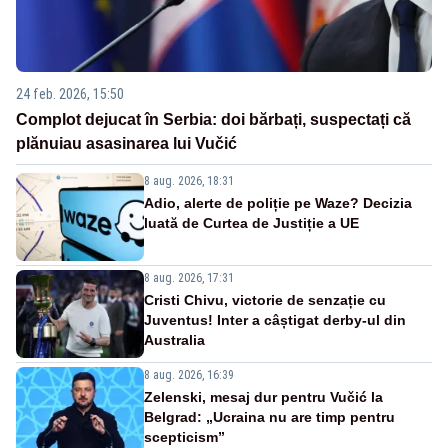
24 feb. 2026, 15:50
Complot dejucat în Serbia: doi bărbați, suspectați că
plănuiau asasinarea lui Vučić
8 aug. 2026, 18:31
Adio, alerte de poliție pe Waze? Decizia
luată de Curtea de Justiție a UE
8 aug. 2026, 17:31
Cristi Chivu, victorie de senzație cu
Juventus! Inter a câștigat derby-ul din
Australia
8 aug. 2026, 16:39
Zelenski, mesaj dur pentru Vučić la
Belgrad: „Ucraina nu are timp pentru
scepticism”