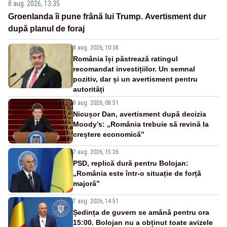
8 aug. 2026, 13:35
Groenlanda îi pune frână lui Trump. Avertisment dur
după planul de foraj
8 aug. 2026, 10:38
România își păstrează ratingul
recomandat investițiilor. Un semnal
pozitiv, dar și un avertisment pentru
autorități
8 aug. 2026, 08:51
Nicușor Dan, avertisment după decizia
Moody’s: „România trebuie să revină la
creștere economică”
7 aug. 2026, 15:26
PSD, replică dură pentru Bolojan:
„România este într-o situație de forță
majoră”
7 aug. 2026, 14:51
Ședința de guvern se amână pentru ora
15:00. Bolojan nu a obținut toate avizele