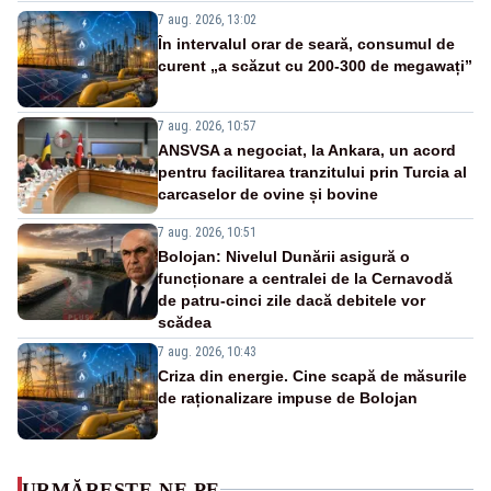
7 aug. 2026, 13:02
În intervalul orar de seară, consumul de
curent „a scăzut cu 200-300 de megawați”
7 aug. 2026, 10:57
ANSVSA a negociat, la Ankara, un acord
pentru facilitarea tranzitului prin Turcia al
carcaselor de ovine și bovine
7 aug. 2026, 10:51
Bolojan: Nivelul Dunării asigură o
funcționare a centralei de la Cernavodă
de patru-cinci zile dacă debitele vor
scădea
7 aug. 2026, 10:43
Criza din energie. Cine scapă de măsurile
de raționalizare impuse de Bolojan
URMĂREȘTE-NE PE