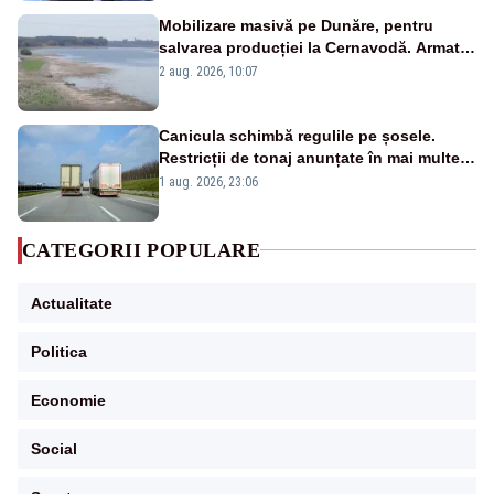
Mobilizare masivă pe Dunăre, pentru
salvarea producției la Cernavodă. Armata
va detona o stâncă și va devia apa
2 aug. 2026, 10:07
fluviului - IMAGINI AERIENE
Canicula schimbă regulile pe șosele.
Restricții de tonaj anunțate în mai multe
județe
1 aug. 2026, 23:06
CATEGORII POPULARE
Actualitate
Politica
Economie
Social