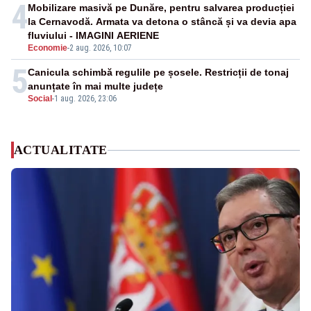
4
Mobilizare masivă pe Dunăre, pentru salvarea producției
la Cernavodă. Armata va detona o stâncă și va devia apa
fluviului - IMAGINI AERIENE
Economie
-
2 aug. 2026, 10:07
5
Canicula schimbă regulile pe șosele. Restricții de tonaj
anunțate în mai multe județe
Social
-
1 aug. 2026, 23:06
ACTUALITATE