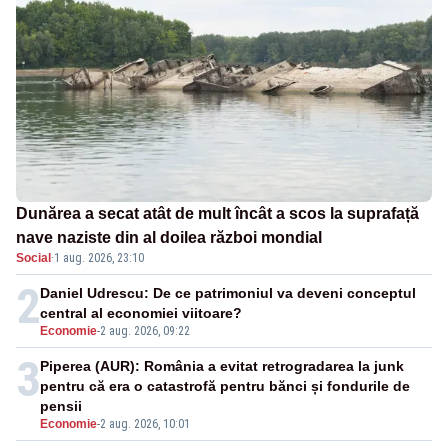
Dunărea a secat atât de mult încât a scos la suprafață
nave naziste din al doilea război mondial
Social
·
1 aug. 2026, 23:10
2
Daniel Udrescu: De ce patrimoniul va deveni conceptul
central al economiei viitoare?
Economie
-
2 aug. 2026, 09:22
3
Piperea (AUR): România a evitat retrogradarea la junk
pentru că era o catastrofă pentru bănci și fondurile de
pensii
Economie
-
2 aug. 2026, 10:01