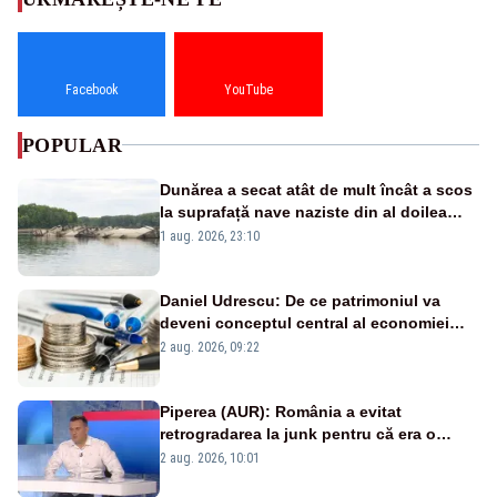
Facebook
YouTube
POPULAR
Dunărea a secat atât de mult încât a scos
la suprafață nave naziste din al doilea
război mondial
1 aug. 2026, 23:10
Daniel Udrescu: De ce patrimoniul va
deveni conceptul central al economiei
viitoare?
2 aug. 2026, 09:22
Piperea (AUR): România a evitat
retrogradarea la junk pentru că era o
catastrofă pentru bănci și fondurile de
2 aug. 2026, 10:01
pensii