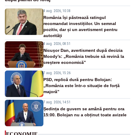
8 aug. 2026, 10:38
România își păstrează ratingul
recomandat investițiilor. Un semnal
pozitiv, dar și un avertisment pentru
autorități
8 aug. 2026, 08:51
Nicușor Dan, avertisment după decizia
Moody’s: „România trebuie să revină la
creștere economică”
7 aug. 2026, 15:26
PSD, replică dură pentru Bolojan:
„România este într-o situație de forță
majoră”
7 aug. 2026, 14:51
Ședința de guvern se amână pentru ora
15:00. Bolojan nu a obținut toate avizele
ECONOMIE