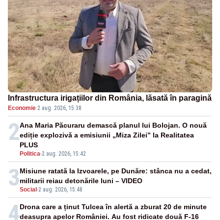
Infrastructura irigațiilor din România, lăsată în paragină
Economie
·
2 aug. 2026, 15:38
2
Ana Maria Păcuraru demască planul lui Bolojan. O nouă
ediție explozivă a emisiunii „Miza Zilei” la Realitatea
PLUS
Politica
-
2 aug. 2026, 15:42
3
Misiune ratată la Izvoarele, pe Dunăre: stânca nu a cedat,
militarii reiau detonările luni – VIDEO
Social
-
2 aug. 2026, 15:48
4
Drona care a ținut Tulcea în alertă a zburat 20 de minute
deasupra apelor României. Au fost ridicate două F-16