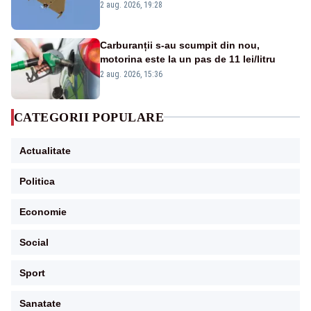
României. Au fost ridicate două F-16
2 aug. 2026, 19:28
Carburanții s-au scumpit din nou,
motorina este la un pas de 11 lei/litru
2 aug. 2026, 15:36
CATEGORII POPULARE
Actualitate
Politica
Economie
Social
Sport
Sanatate