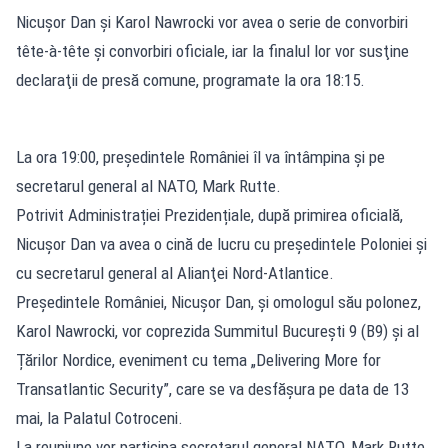
Nicușor Dan și Karol Nawrocki vor avea o serie de convorbiri
tête-à-tête şi convorbiri oficiale, iar la finalul lor vor susţine
declaraţii de presă comune, programate la ora 18:15.
La ora 19:00, președintele României îl va întâmpina și pe
secretarul general al NATO, Mark Rutte.
Potrivit Administrației Prezidențiale, după primirea oficială,
Nicușor Dan va avea o cină de lucru cu preşedintele Poloniei şi
cu secretarul general al Alianţei Nord-Atlantice.
Președintele României, Nicușor Dan, și omologul său polonez,
Karol Nawrocki, vor coprezida Summitul București 9 (B9) și al
Țărilor Nordice, eveniment cu tema „Delivering More for
Transatlantic Security”, care se va desfășura pe data de 13
mai, la Palatul Cotroceni.
La reuniune vor participa secretarul general NATO, Mark Rutte,