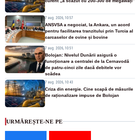
curent „a scăzut cu 200-300 de megawați”
7 aug. 2026, 10:57
ANSVSA a negociat, la Ankara, un acord
pentru facilitarea tranzitului prin Turcia al
carcaselor de ovine și bovine
7 aug. 2026, 10:51
Bolojan: Nivelul Dunării asigură o
funcționare a centralei de la Cernavodă
de patru-cinci zile dacă debitele vor
scădea
7 aug. 2026, 10:43
Criza din energie. Cine scapă de măsurile
de raționalizare impuse de Bolojan
URMĂREȘTE-NE PE