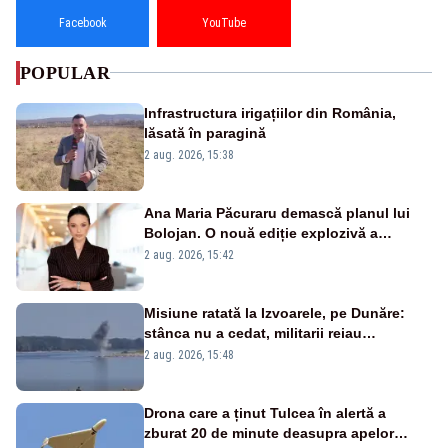
Facebook
YouTube
POPULAR
Infrastructura irigațiilor din România,
lăsată în paragină
2 aug. 2026, 15:38
Ana Maria Păcuraru demască planul lui
Bolojan. O nouă ediție explozivă a
emisiunii „Miza Zilei” la Realitatea PLUS
2 aug. 2026, 15:42
Misiune ratată la Izvoarele, pe Dunăre:
stânca nu a cedat, militarii reiau
detonările luni – VIDEO
2 aug. 2026, 15:48
Drona care a ținut Tulcea în alertă a
zburat 20 de minute deasupra apelor