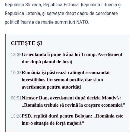
Republica Slovacă, Republica Estonia, Republica Lituania și
Republica Letonia, și servește drept cadru de coordonare
politică înainte de marile summituri NATO.
CITEȘTE ȘI
Groenlanda îi pune frână lui Trump. Avertisment
13:35
dur după planul de foraj
România își păstrează ratingul recomandat
10:38
investițiilor. Un semnal pozitiv, dar și un
avertisment pentru autorități
Nicușor Dan, avertisment după decizia Moody’s:
08:51
„România trebuie să revină la creștere economică”
PSD, replică dură pentru Bolojan: „România este
15:26
într-o situație de forță majoră”