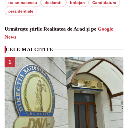
traian basescu
declaratii
bolojan
Candidatura
prezidentiale
Urmărește știrile Realitatea de Arad și pe
Google
News
CELE MAI CITITE
1