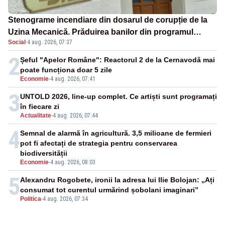
Stenograme incendiare din dosarul de corupție de la
Uzina Mecanică. Prăduirea banilor din programul
Social
·
4 aug. 2026, 07:37
SAFE, interceptată de DNA
2
Șeful "Apelor Române": Reactorul 2 de la Cernavodă mai
poate funcționa doar 5 zile
Economie
-
4 aug. 2026, 07:41
3
UNTOLD 2026, line-up complet. Ce artiști sunt programați
în fiecare zi
Actualitate
-
4 aug. 2026, 07:44
4
Semnal de alarmă în agricultură. 3,5 milioane de fermieri
pot fi afectați de strategia pentru conservarea
biodiversității
Economie
-
4 aug. 2026, 08:03
5
Alexandru Rogobete, ironii la adresa lui Ilie Bolojan: „Ați
consumat tot curentul urmărind șobolani imaginari”
Politica
-
4 aug. 2026, 07:34