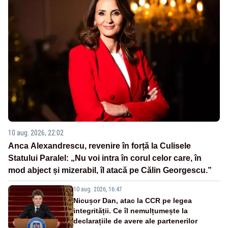
10 aug. 2026, 22:02
Anca Alexandrescu, revenire în forță la Culisele
Statului Paralel: „Nu voi intra în corul celor care, în
mod abject și mizerabil, îl atacă pe Călin Georgescu.”
10 aug. 2026, 16:47
Nicușor Dan, atac la CCR pe legea
integrității. Ce îl nemulțumește la
declarațiile de avere ale partenerilor