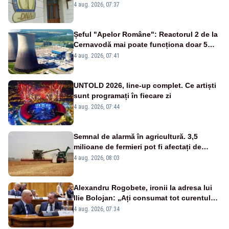
banilor din programul SAFE, interceptată
4 aug. 2026, 07:37
de DNA
Șeful "Apelor Române": Reactorul 2 de la
Cernavodă mai poate funcționa doar 5
zile
4 aug. 2026, 07:41
UNTOLD 2026, line-up complet. Ce artiști
sunt programați în fiecare zi
4 aug. 2026, 07:44
Semnal de alarmă în agricultură. 3,5
milioane de fermieri pot fi afectați de
strategia pentru conservarea
4 aug. 2026, 08:03
biodiversității
Alexandru Rogobete, ironii la adresa lui
Ilie Bolojan: „Ați consumat tot curentul
urmărind șobolani imaginari”
4 aug. 2026, 07:34