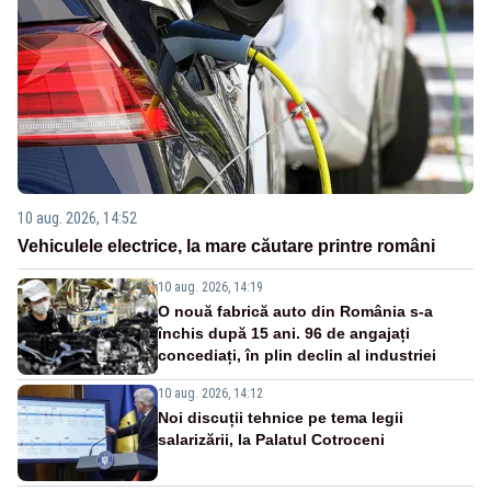
10 aug. 2026, 14:52
Vehiculele electrice, la mare căutare printre români
10 aug. 2026, 14:19
O nouă fabrică auto din România s-a
închis după 15 ani. 96 de angajați
concediați, în plin declin al industriei
10 aug. 2026, 14:12
Noi discuții tehnice pe tema legii
salarizării, la Palatul Cotroceni