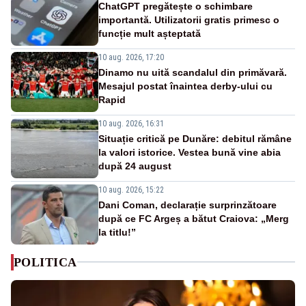
ChatGPT pregătește o schimbare
importantă. Utilizatorii gratis primesc o
funcție mult așteptată
10 aug. 2026, 17:20
Dinamo nu uită scandalul din primăvară.
Mesajul postat înaintea derby-ului cu
Rapid
10 aug. 2026, 16:31
Situație critică pe Dunăre: debitul rămâne
la valori istorice. Vestea bună vine abia
după 24 august
10 aug. 2026, 15:22
Dani Coman, declarație surprinzătoare
după ce FC Argeș a bătut Craiova: „Merg
la titlu!”
POLITICA