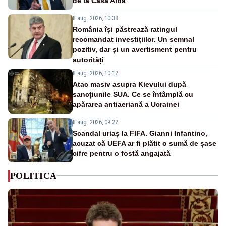
de la Casa Albă
8 aug. 2026, 10:38
România își păstrează ratingul
recomandat investițiilor. Un semnal
pozitiv, dar și un avertisment pentru
autorități
8 aug. 2026, 10:12
Atac masiv asupra Kievului după
sancțiunile SUA. Ce se întâmplă cu
apărarea antiaeriană a Ucrainei
8 aug. 2026, 09:22
Scandal uriaș la FIFA. Gianni Infantino,
acuzat că UEFA ar fi plătit o sumă de șase
cifre pentru o fostă angajată
POLITICA