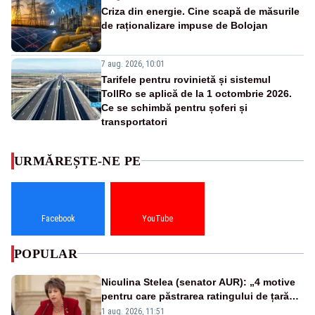
Criza din energie. Cine scapă de măsurile
de raționalizare impuse de Bolojan
7 aug. 2026, 10:01
Tarifele pentru rovinietă și sistemul
TollRo se aplică de la 1 octombrie 2026.
Ce se schimbă pentru șoferi și
transportatori
URMĂREȘTE-NE PE
Facebook
YouTube
POPULAR
Niculina Stelea (senator AUR): „4 motive
pentru care păstrarea ratingului de țară
nu este o reușită pentru Guvernul
1 aug. 2026, 11:51