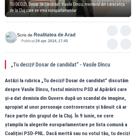
TU DECIZI. Dosar de candidat: Vasile Dîncu, membrul din caracatița
de la Cluj care se vrea europarlamentar
Realitatea de Arad
Scris de
Publicat:
29 apr. 2024, 17:45
„Tu decizi! Dosar de candidat” - Vasile Dîncu
Astăzi la rubrica
„Tu decizi! Dosar de candidat”
discutăm
despre Vasile Dîncu, fostul ministru PSD al Apărării care
și-a dat demisia din Guvern după un scandal de imagine,
apropiat al unor personaje controversate și bănuit că ar
face parte din grupul de la Cluj. În 9 iunie, ne cere
ștampila la alegerile europarlamentare pe lista comună a
Coaliției PSD-PNL. Dacă merită sau nu votul tău, tu decizi