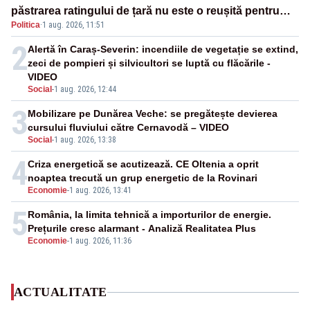
păstrarea ratingului de țară nu este o reușită pentru
Politica
·
1 aug. 2026, 11:51
Guvernul Bolojan”
2
Alertă în Caraș-Severin: incendiile de vegetație se extind,
zeci de pompieri și silvicultori se luptă cu flăcările -
VIDEO
Social
-
1 aug. 2026, 12:44
3
Mobilizare pe Dunărea Veche: se pregătește devierea
cursului fluviului către Cernavodă – VIDEO
Social
-
1 aug. 2026, 13:38
4
Criza energetică se acutizează. CE Oltenia a oprit
noaptea trecută un grup energetic de la Rovinari
Economie
-
1 aug. 2026, 13:41
5
România, la limita tehnică a importurilor de energie.
Prețurile cresc alarmant - Analiză Realitatea Plus
Economie
-
1 aug. 2026, 11:36
ACTUALITATE