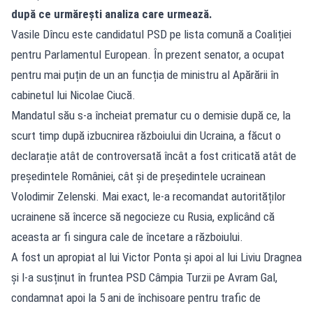
după ce urmărești analiza care urmează.
Vasile Dîncu este candidatul PSD pe lista comună a Coaliției
pentru Parlamentul European. În prezent senator, a ocupat
pentru mai puțin de un an funcția de ministru al Apărării în
cabinetul lui Nicolae Ciucă.
Mandatul său s-a încheiat prematur cu o demisie după ce, la
scurt timp după izbucnirea războiului din Ucraina, a făcut o
declarație atât de controversată încât a fost criticată atât de
președintele României, cât și de președintele ucrainean
Volodimir Zelenski. Mai exact, le-a recomandat autorităților
ucrainene să încerce să negocieze cu Rusia, explicând că
aceasta ar fi singura cale de încetare a războiului.
A fost un apropiat al lui Victor Ponta și apoi al lui Liviu Dragnea
și l-a susținut în fruntea PSD Câmpia Turzii pe Avram Gal,
condamnat apoi la 5 ani de închisoare pentru trafic de