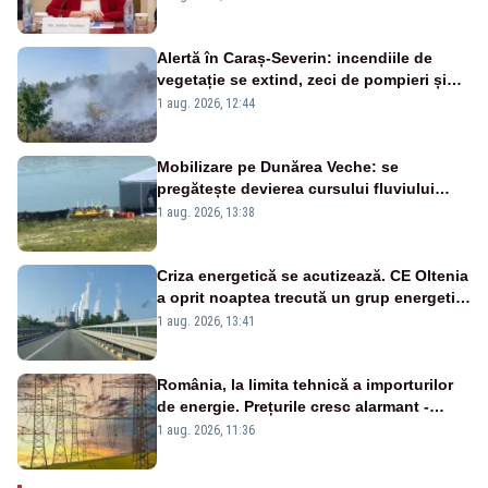
Bolojan”
Alertă în Caraș-Severin: incendiile de
vegetație se extind, zeci de pompieri și
silvicultori se luptă cu flăcările - VIDEO
1 aug. 2026, 12:44
Mobilizare pe Dunărea Veche: se
pregătește devierea cursului fluviului
către Cernavodă – VIDEO
1 aug. 2026, 13:38
Criza energetică se acutizează. CE Oltenia
a oprit noaptea trecută un grup energetic
de la Rovinari
1 aug. 2026, 13:41
România, la limita tehnică a importurilor
de energie. Prețurile cresc alarmant -
Analiză Realitatea Plus
1 aug. 2026, 11:36