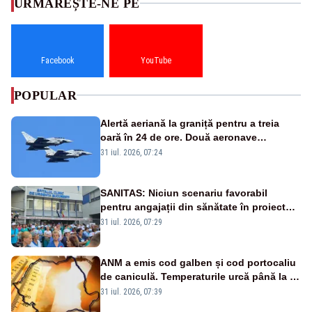
URMĂREȘTE-NE PE
Facebook
YouTube
POPULAR
Alertă aeriană la graniță pentru a treia
oară în 24 de ore. Două aeronave
Eurofighter britanice au fost ridicate de la
31 iul. 2026, 07:24
sol
SANITAS: Niciun scenariu favorabil
pentru angajații din sănătate în proiectul
Legii salarizării
31 iul. 2026, 07:29
ANM a emis cod galben și cod portocaliu
de caniculă. Temperaturile urcă până la 38
de grade, iar nopțile devin tropicale
31 iul. 2026, 07:39