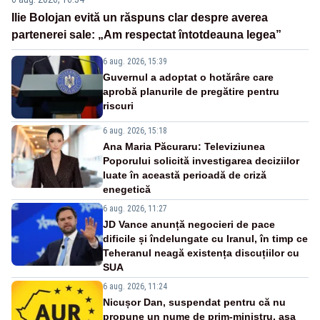
Ilie Bolojan evită un răspuns clar despre averea
partenerei sale: „Am respectat întotdeauna legea”
6 aug. 2026, 15:39
Guvernul a adoptat o hotărâre care
aprobă planurile de pregătire pentru
riscuri
6 aug. 2026, 15:18
Ana Maria Păcuraru: Televiziunea
Poporului solicită investigarea deciziilor
luate în această perioadă de criză
enegetică
6 aug. 2026, 11:27
JD Vance anunță negocieri de pace
dificile și îndelungate cu Iranul, în timp ce
Teheranul neagă existența discuțiilor cu
SUA
6 aug. 2026, 11:24
Nicușor Dan, suspendat pentru că nu
propune un nume de prim-ministru, așa