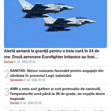
Alertă aeriană la graniță pentru a treia oară în 24 de
ore. Două aeronave Eurofighter britanice au fost
Social
·
31 iul. 2026, 07:24
ridicate de la sol
2
SANITAS: Niciun scenariu favorabil pentru angajații din
sănătate în proiectul Legii salarizării
Sanatate
-
31 iul. 2026, 07:29
3
ANM a emis cod galben și cod portocaliu de caniculă.
Temperaturile urcă până la 38 de grade, iar nopțile devin
tropicale
Social
-
31 iul. 2026, 07:39