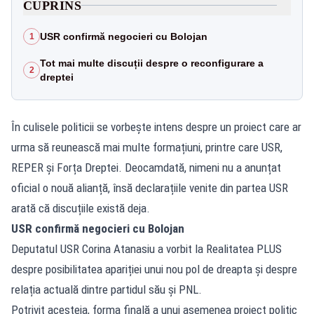
CUPRINS
USR confirmă negocieri cu Bolojan
1
Tot mai multe discuții despre o reconfigurare a
2
dreptei
În culisele politicii se vorbește intens despre un proiect care ar
urma să reunească mai multe formațiuni, printre care USR,
REPER și Forța Dreptei. Deocamdată, nimeni nu a anunțat
oficial o nouă alianță, însă declarațiile venite din partea USR
arată că discuțiile există deja.
USR confirmă negocieri cu Bolojan
Deputatul USR Corina Atanasiu a vorbit la Realitatea PLUS
despre posibilitatea apariției unui nou pol de dreapta și despre
relația actuală dintre partidul său și PNL.
Potrivit acesteia, forma finală a unui asemenea proiect politic