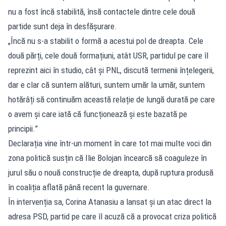
nu a fost încă stabilită, însă contactele dintre cele două
partide sunt deja în desfășurare.
„Încă nu s-a stabilit o formă a acestui pol de dreapta. Cele
două părți, cele două formațiuni, atât USR, partidul pe care îl
reprezint aici în studio, cât și PNL, discută termenii înțelegerii,
dar e clar că suntem alături, suntem umăr la umăr, suntem
hotărâți să continuăm această relație de lungă durată pe care
o avem și care iată că funcționează și este bazată pe
principii.”
Declarația vine într-un moment în care tot mai multe voci din
zona politică susțin că Ilie Bolojan încearcă să coaguleze în
jurul său o nouă construcție de dreapta, după ruptura produsă
în coaliția aflată până recent la guvernare.
În intervenția sa, Corina Atanasiu a lansat și un atac direct la
adresa PSD, partid pe care îl acuză că a provocat criza politică