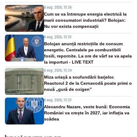
6 aug. 2026, 15:36
Cum se va întrerupe energia electrică la
marii consumatori industriali? Bolojan:
Nu vor exista compensații
6 aug. 2026, 15:33
Bolojan anunță restricțiile de consum
energetic. Centralele pe combustibili
fosili, repornite. La ore de vârf se va apela
la importuri - LIVE TEXT
6 aug. 2026, 15:24
Miza uriașă a scufundării barjelor.
Reactorul 2 de la Cernavodă poate primi o
nouă „gură de oxigen”
6 aug. 2026, 15:23
Alexandru Nazare, veste bună: Economia
României va crește în 2027, iar inflația va
scădea