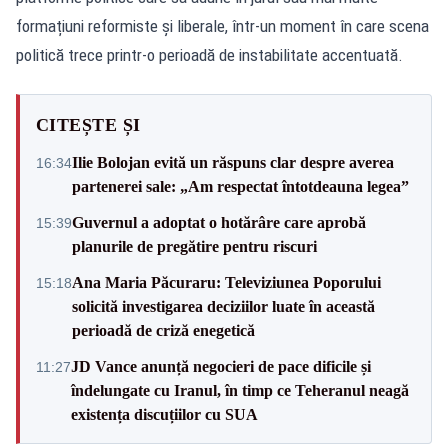
formațiuni reformiste și liberale, într-un moment în care scena
politică trece printr-o perioadă de instabilitate accentuată.
CITEȘTE ȘI
Ilie Bolojan evită un răspuns clar despre averea
16:34
partenerei sale: „Am respectat întotdeauna legea”
Guvernul a adoptat o hotărâre care aprobă
15:39
planurile de pregătire pentru riscuri
Ana Maria Păcuraru: Televiziunea Poporului
15:18
solicită investigarea deciziilor luate în această
perioadă de criză enegetică
JD Vance anunță negocieri de pace dificile și
11:27
îndelungate cu Iranul, în timp ce Teheranul neagă
existența discuțiilor cu SUA