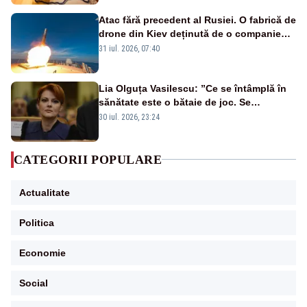
Atac fără precedent al Rusiei. O fabrică de
drone din Kiev deținută de o companie
americană, distrusă de o rachetă
31 iul. 2026, 07:40
rusească
Lia Olguța Vasilescu: ”Ce se întâmplă în
sănătate este o bătaie de joc. Se
guvernează extraordinar de prost”
30 iul. 2026, 23:24
CATEGORII POPULARE
Actualitate
Politica
Economie
Social