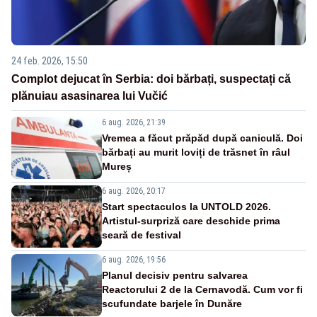
24 feb. 2026, 15:50
Complot dejucat în Serbia: doi bărbați, suspectați că
plănuiau asasinarea lui Vučić
6 aug. 2026, 21:39
Vremea a făcut prăpăd după caniculă. Doi
bărbați au murit loviți de trăsnet în râul
Mureș
6 aug. 2026, 20:17
Start spectaculos la UNTOLD 2026.
Artistul-surpriză care deschide prima
seară de festival
6 aug. 2026, 19:56
Planul decisiv pentru salvarea
Reactorului 2 de la Cernavodă. Cum vor fi
scufundate barjele în Dunăre