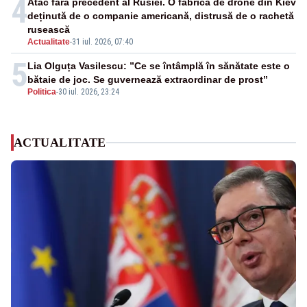
4
Atac fără precedent al Rusiei. O fabrică de drone din Kiev
deținută de o companie americană, distrusă de o rachetă
rusească
Actualitate
-
31 iul. 2026, 07:40
5
Lia Olguța Vasilescu: ”Ce se întâmplă în sănătate este o
bătaie de joc. Se guvernează extraordinar de prost”
Politica
-
30 iul. 2026, 23:24
ACTUALITATE