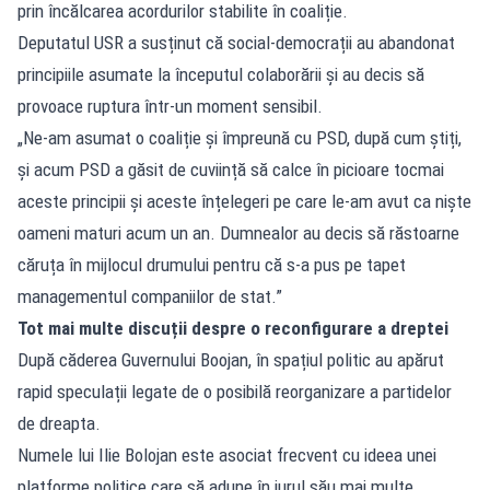
prin încălcarea acordurilor stabilite în coaliție.
Deputatul USR a susținut că social-democrații au abandonat
principiile asumate la începutul colaborării și au decis să
provoace ruptura într-un moment sensibil.
„Ne-am asumat o coaliție și împreună cu PSD, după cum știți,
și acum PSD a găsit de cuviință să calce în picioare tocmai
aceste principii și aceste înțelegeri pe care le-am avut ca niște
oameni maturi acum un an. Dumnealor au decis să răstoarne
căruța în mijlocul drumului pentru că s-a pus pe tapet
managementul companiilor de stat.”
Tot mai multe discuții despre o reconfigurare a dreptei
După căderea Guvernului Boojan, în spațiul politic au apărut
rapid speculații legate de o posibilă reorganizare a partidelor
de dreapta.
Numele lui Ilie Bolojan este asociat frecvent cu ideea unei
platforme politice care să adune în jurul său mai multe