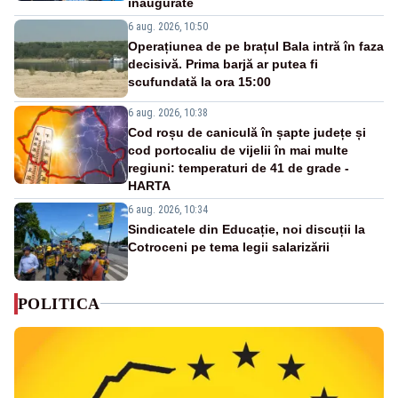
inaugurate
6 aug. 2026, 10:50
Operațiunea de pe brațul Bala intră în faza
decisivă. Prima barjă ar putea fi
scufundată la ora 15:00
6 aug. 2026, 10:38
Cod roșu de caniculă în șapte județe și
cod portocaliu de vijelii în mai multe
regiuni: temperaturi de 41 de grade -
HARTA
6 aug. 2026, 10:34
Sindicatele din Educație, noi discuții la
Cotroceni pe tema legii salarizării
POLITICA