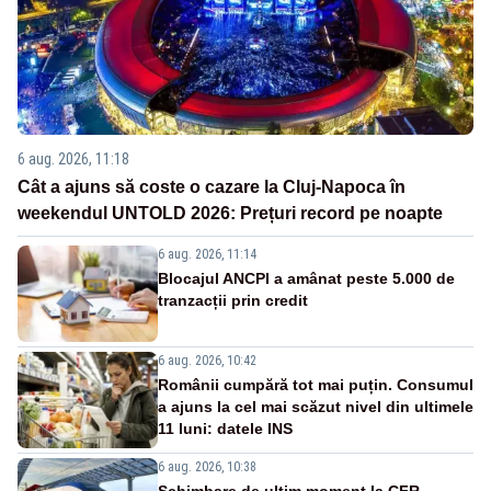
6 aug. 2026, 11:18
Cât a ajuns să coste o cazare la Cluj-Napoca în
weekendul UNTOLD 2026: Prețuri record pe noapte
6 aug. 2026, 11:14
Blocajul ANCPI a amânat peste 5.000 de
tranzacții prin credit
6 aug. 2026, 10:42
Românii cumpără tot mai puțin. Consumul
a ajuns la cel mai scăzut nivel din ultimele
11 luni: datele INS
6 aug. 2026, 10:38
Schimbare de ultim moment la CFR