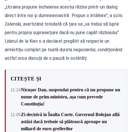
„Ucraina propune încheierea acestui război printr-un dialog
direct între noi și dumneavoastră. Propun o întâlnire", a scris
Zelenski, avertizând totodată că țara sa „va trebui să lupte
pentru propria supraviețuire dacă nu pune capăt războiului”.
Liderul de la Kiev s-a declarat pregătit să respecte un
armistițiu complet pe toată durata negocierilor, condiționând
astfel orice discuții de o pauză în ostilități.
CITEȘTE ȘI
Nicușor Dan, suspendat pentru că nu propune un
11:24
nume de prim-ministru, așa cum prevede
Constituția!
Zi decisivă la Înalta Curte. Guvernul Bolojan află
11:05
astăzi dacă trebuie să plătească aproape un
miliard de euro grefierilor