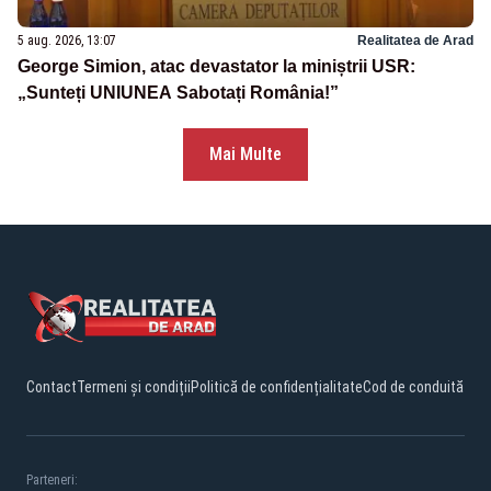
5 aug. 2026, 13:07
Realitatea de Arad
George Simion, atac devastator la miniștrii USR:
„Sunteți UNIUNEA Sabotați România!”
Mai Multe
Contact
Termeni și condiții
Politică de confidențialitate
Cod de conduită
Parteneri: