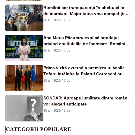
Românii cer transparență în cheltuielile
de înarmare. Majoritatea vrea competiție
reală și industrie locală – SONDAJ
30 iul. 2026, 12:53
Ana Maria Păcuraru explică sondajul
privind cheltuielile de înarmare: Românii
cer transparență în achiziții și un echilibru
30 iul. 2026, 13:06
între partenerii externi
Prima vizită externă a premierului Vasile
Tofan: întâlnire la Palatul Cotroceni cu
președintele Nicușor Dan
30 iul. 2026, 13:06
SONDAJ: Aproape jumătate dintre români
vor alegeri anticipate
30 iul. 2026, 12:25
CATEGORII POPULARE