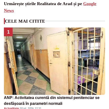
Urmărește știrile Realitatea de Arad și pe
Google
News
CELE MAI CITITE
1
ANP: Activitatea curentă din sistemul penitenciar se
desfăşoară în parametri normali
Actualitate
·
30 iul. 2026, 12:31