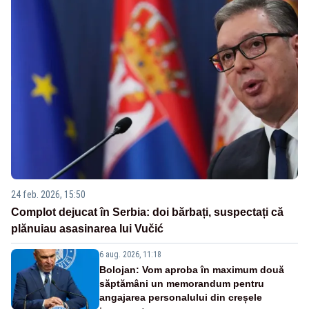
24 feb. 2026, 15:50
Complot dejucat în Serbia: doi bărbați, suspectați că
plănuiau asasinarea lui Vučić
6 aug. 2026, 11:18
Bolojan: Vom aproba în maximum două
săptămâni un memorandum pentru
angajarea personalului din creșele