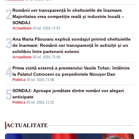
2
Românii cer transparență în cheltuielile de înarmare.
Majoritatea vrea competiție reală și industrie locală –
SONDAJ
Actualitate
-
30 iul. 2026, 12:53
3
Ana Maria Păcuraru explică sondajul privind cheltuielile
de înarmare: Românii cer transparență în achiziții și un
echilibru între partenerii externi
Actualitate
-
30 iul. 2026, 13:06
4
Prima vizită externă a premierului Vasile Tofan: întâlnire
la Palatul Cotroceni cu președintele Nicușor Dan
Politica
-
30 iul. 2026, 13:06
5
SONDAJ: Aproape jumătate dintre români vor alegeri
anticipate
Politica
-
30 iul. 2026, 12:25
ACTUALITATE