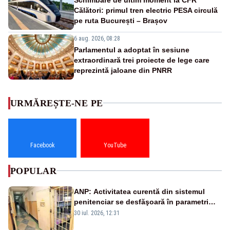
Călători: primul tren electric PESA circulă
pe ruta București – Brașov
6 aug. 2026, 08:28
Parlamentul a adoptat în sesiune
extraordinară trei proiecte de lege care
reprezintă jaloane din PNRR
URMĂREȘTE-NE PE
Facebook
YouTube
POPULAR
ANP: Activitatea curentă din sistemul
penitenciar se desfăşoară în parametri
normali
30 iul. 2026, 12:31