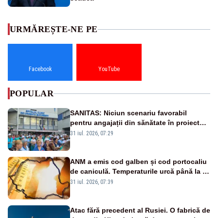
URMĂREȘTE-NE PE
Facebook
YouTube
POPULAR
SANITAS: Niciun scenariu favorabil
pentru angajații din sănătate în proiectul
Legii salarizării
31 iul. 2026, 07:29
ANM a emis cod galben și cod portocaliu
de caniculă. Temperaturile urcă până la 38
de grade, iar nopțile devin tropicale
31 iul. 2026, 07:39
Atac fără precedent al Rusiei. O fabrică de