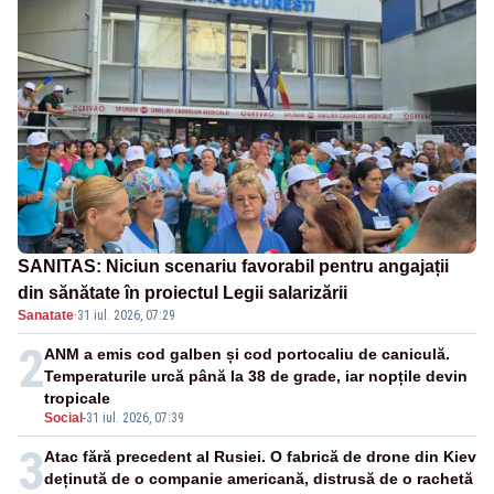
SANITAS: Niciun scenariu favorabil pentru angajații
din sănătate în proiectul Legii salarizării
Sanatate
·
31 iul. 2026, 07:29
2
ANM a emis cod galben și cod portocaliu de caniculă.
Temperaturile urcă până la 38 de grade, iar nopțile devin
tropicale
Social
-
31 iul. 2026, 07:39
3
Atac fără precedent al Rusiei. O fabrică de drone din Kiev
deținută de o companie americană, distrusă de o rachetă