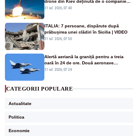
drone din Kiev deținută de o companie
americană, distrusă de o rachetă
31 iul. 2026, 07:40
rusească
ITALIA: 7 persoane, dispărute după
prăbușirea unei clădiri în Sicilia | VIDEO
31 iul. 2026, 07:50
Alertă aeriană la graniță pentru a treia
oară în 24 de ore. Două aeronave
Eurofighter britanice au fost ridicate de la
31 iul. 2026, 07:24
sol
CATEGORII POPULARE
Actualitate
Politica
Economie