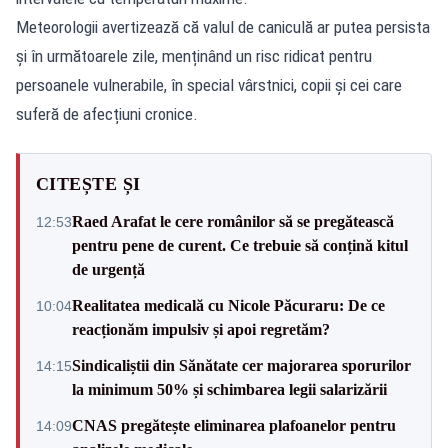
Meteorologii avertizează că valul de caniculă ar putea persista
și în următoarele zile, menținând un risc ridicat pentru
persoanele vulnerabile, în special vârstnici, copii și cei care
suferă de afecțiuni cronice.
CITEȘTE ȘI
Raed Arafat le cere românilor să se pregătească
12:53
pentru pene de curent. Ce trebuie să conțină kitul
de urgență
Realitatea medicală cu Nicole Păcuraru: De ce
10:04
reacționăm impulsiv și apoi regretăm?
Sindicaliștii din Sănătate cer majorarea sporurilor
14:15
la minimum 50% și schimbarea legii salarizării
CNAS pregătește eliminarea plafoanelor pentru
14:09