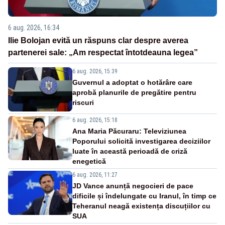
6 aug. 2026, 16:34
Ilie Bolojan evită un răspuns clar despre averea
partenerei sale: „Am respectat întotdeauna legea”
6 aug. 2026, 15:39
Guvernul a adoptat o hotărâre care
aprobă planurile de pregătire pentru
riscuri
6 aug. 2026, 15:18
Ana Maria Păcuraru: Televiziunea
Poporului solicită investigarea deciziilor
luate în această perioadă de criză
enegetică
6 aug. 2026, 11:27
JD Vance anunță negocieri de pace
dificile și îndelungate cu Iranul, în timp ce
Teheranul neagă existența discuțiilor cu
SUA