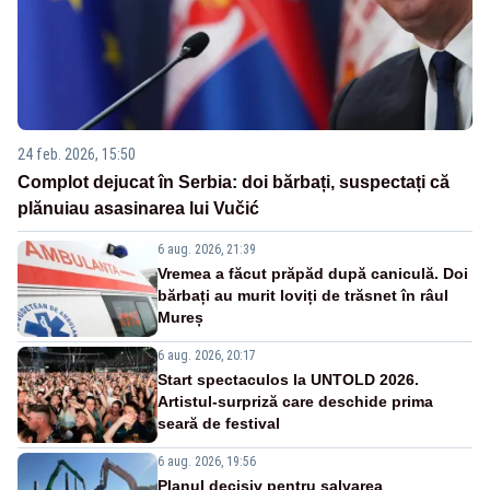
24 feb. 2026, 15:50
Complot dejucat în Serbia: doi bărbați, suspectați că
plănuiau asasinarea lui Vučić
6 aug. 2026, 21:39
Vremea a făcut prăpăd după caniculă. Doi
bărbați au murit loviți de trăsnet în râul
Mureș
6 aug. 2026, 20:17
Start spectaculos la UNTOLD 2026.
Artistul-surpriză care deschide prima
seară de festival
6 aug. 2026, 19:56
Planul decisiv pentru salvarea