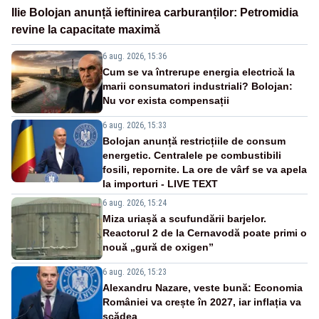
Ilie Bolojan anunță ieftinirea carburanților: Petromidia
revine la capacitate maximă
6 aug. 2026, 15:36
Cum se va întrerupe energia electrică la
marii consumatori industriali? Bolojan:
Nu vor exista compensații
6 aug. 2026, 15:33
Bolojan anunță restricțiile de consum
energetic. Centralele pe combustibili
fosili, repornite. La ore de vârf se va apela
la importuri - LIVE TEXT
6 aug. 2026, 15:24
Miza uriașă a scufundării barjelor.
Reactorul 2 de la Cernavodă poate primi o
nouă „gură de oxigen”
6 aug. 2026, 15:23
Alexandru Nazare, veste bună: Economia
României va crește în 2027, iar inflația va
scădea