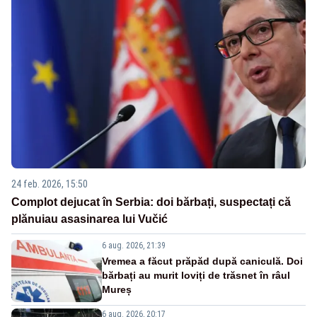
24 feb. 2026, 15:50
Complot dejucat în Serbia: doi bărbați, suspectați că
plănuiau asasinarea lui Vučić
6 aug. 2026, 21:39
Vremea a făcut prăpăd după caniculă. Doi
bărbați au murit loviți de trăsnet în râul
Mureș
6 aug. 2026, 20:17