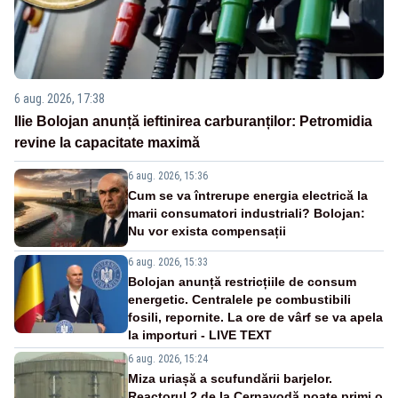
6 aug. 2026, 17:38
Ilie Bolojan anunță ieftinirea carburanților: Petromidia
revine la capacitate maximă
6 aug. 2026, 15:36
Cum se va întrerupe energia electrică la
marii consumatori industriali? Bolojan:
Nu vor exista compensații
6 aug. 2026, 15:33
Bolojan anunță restricțiile de consum
energetic. Centralele pe combustibili
fosili, repornite. La ore de vârf se va apela
la importuri - LIVE TEXT
6 aug. 2026, 15:24
Miza uriașă a scufundării barjelor.
Reactorul 2 de la Cernavodă poate primi o