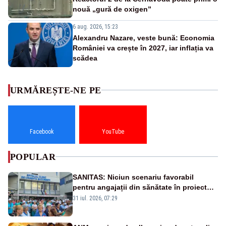
nouă „gură de oxigen”
6 aug. 2026, 15:23
Alexandru Nazare, veste bună: Economia
României va crește în 2027, iar inflația va
scădea
URMĂREȘTE-NE PE
Facebook
YouTube
POPULAR
SANITAS: Niciun scenariu favorabil
pentru angajații din sănătate în proiectul
Legii salarizării
31 iul. 2026, 07:29