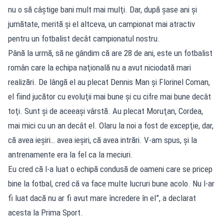
nu o să câştige bani mult mai mulţi. Dar, după şase ani şi
jumătate, merită şi el altceva, un campionat mai atractiv
pentru un fotbalist decât campionatul nostru.
Până la urmă, să ne gândim că are 28 de ani, este un fotbalist
român care la echipa naţională nu a avut niciodată mari
realizări. De lângă el au plecat Dennis Man şi Florinel Coman,
el fiind jucător cu evoluţii mai bune şi cu cifre mai bune decât
toţi. Sunt şi de aceeaşi vârstă. Au plecat Moruţan, Cordea,
mai mici cu un an decât el. Olaru la noi a fost de excepţie, dar,
că avea ieşiri… avea ieşiri, că avea intrări. V-am spus, şi la
antrenamente era la fel ca la meciuri.
Eu cred că l-a luat o echipă condusă de oameni care se pricep
bine la fotbal, cred că va face multe lucruri bune acolo. Nu l-ar
fi luat dacă nu ar fi avut mare încredere în el”, a declarat
acesta la Prima Sport.