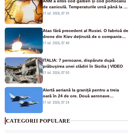
ANM a emis cod galben și cod portocaliu
de caniculă. Temperaturile urcă până la 38
de grade, iar nopțile devin tropicale
31 iul. 2026, 07:39
Atac fără precedent al Rusiei. O fabrică de
drone din Kiev deținută de o companie
americană, distrusă de o rachetă
31 iul. 2026, 07:40
rusească
ITALIA: 7 persoane, dispărute după
prăbușirea unei clădiri în Sicilia | VIDEO
31 iul. 2026, 07:50
Alertă aeriană la graniță pentru a treia
oară în 24 de ore. Două aeronave
Eurofighter britanice au fost ridicate de la
31 iul. 2026, 07:24
sol
CATEGORII POPULARE