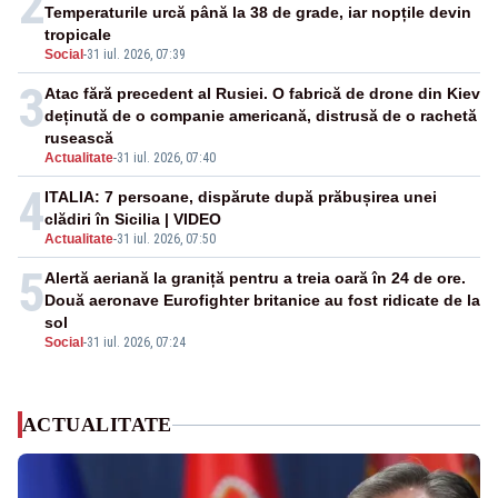
2
Temperaturile urcă până la 38 de grade, iar nopțile devin
tropicale
Social
-
31 iul. 2026, 07:39
3
Atac fără precedent al Rusiei. O fabrică de drone din Kiev
deținută de o companie americană, distrusă de o rachetă
rusească
Actualitate
-
31 iul. 2026, 07:40
4
ITALIA: 7 persoane, dispărute după prăbușirea unei
clădiri în Sicilia | VIDEO
Actualitate
-
31 iul. 2026, 07:50
5
Alertă aeriană la graniță pentru a treia oară în 24 de ore.
Două aeronave Eurofighter britanice au fost ridicate de la
sol
Social
-
31 iul. 2026, 07:24
ACTUALITATE