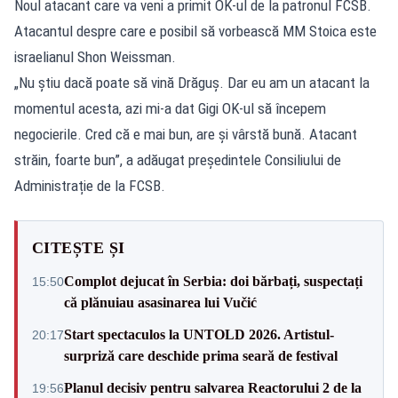
Noul atacant care va veni a primit OK-ul de la patronul FCSB.
Atacantul despre care e posibil să vorbească MM Stoica este
israelianul Shon Weissman.
„Nu ştiu dacă poate să vină Drăguş. Dar eu am un atacant la
momentul acesta, azi mi-a dat Gigi OK-ul să începem
negocierile. Cred că e mai bun, are şi vârstă bună. Atacant
străin, foarte bun”, a adăugat președintele Consiliului de
Administrație de la FCSB.
CITEȘTE ȘI
Complot dejucat în Serbia: doi bărbați, suspectați
15:50
că plănuiau asasinarea lui Vučić
Start spectaculos la UNTOLD 2026. Artistul-
20:17
surpriză care deschide prima seară de festival
Planul decisiv pentru salvarea Reactorului 2 de la
19:56