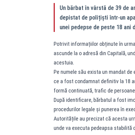
Un bărbat în vârstă de 39 de an
depistat de polițiști într-un a
unei pedepse de peste 18 ani d
Potrivit informațiilor obținute în urma
ascunde la o adresă din Capitală, und
acestuia.
Pe numele său exista un mandat de e
ce a fost condamnat definitiv la 18 an
formă continuată, trafic de persoane 
După identificare, bărbatul a fost imob
procedurilor legale și punerea în exe
Autoritățile au precizat că acesta ur
unde va executa pedeapsa stabilită d