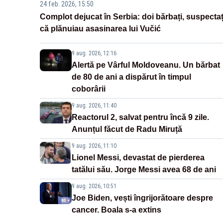
24 feb. 2026, 15:50
Complot dejucat în Serbia: doi bărbați, suspectaț
că plănuiau asasinarea lui Vučić
9 aug. 2026, 12:16
Alertă pe Vârful Moldoveanu. Un bărbat
de 80 de ani a dispărut în timpul
coborârii
9 aug. 2026, 11:40
Reactorul 2, salvat pentru încă 9 zile.
Anunțul făcut de Radu Miruță
9 aug. 2026, 11:10
Lionel Messi, devastat de pierderea
tatălui său. Jorge Messi avea 68 de ani
9 aug. 2026, 10:51
Joe Biden, vești îngrijorătoare despre
cancer. Boala s-a extins