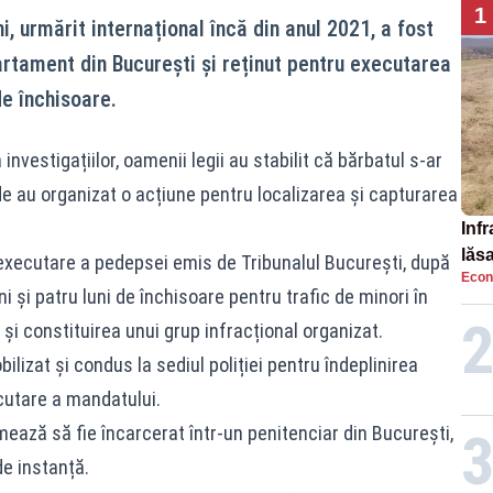
1
i, urmărit internațional încă din anul 2021, a fost
partament din București și reținut pentru executarea
e închisoare.
 investigațiilor, oamenii legii au stabilit că bărbatul s-ar
e au organizat o acțiune pentru localizarea și capturarea
Infr
lăs
xecutare a pedepsei emis de Tribunalul București, după
Econ
i și patru luni de închisoare pentru trafic de minori în
și constituirea unui grup infracțional organizat.
ilizat și condus la sediul poliției pentru îndeplinirea
cutare a mandatului.
mează să fie încarcerat într-un penitenciar din București,
e instanță.