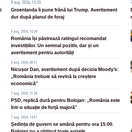
8 aug. 2026, 13:35
i
Groenlanda îi pune frână lui Trump. Avertisment
dur după planul de foraj
8 aug. 2026, 10:38
România își păstrează ratingul recomandat
investițiilor. Un semnal pozitiv, dar și un
avertisment pentru autorități
8 aug. 2026, 08:51
Nicușor Dan, avertisment după decizia Moody’s:
„România trebuie să revină la creștere
economică”
7 aug. 2026, 15:26
PSD, replică dură pentru Bolojan: „România este
într-o situație de forță majoră”
7 aug. 2026, 14:51
Ședința de guvern se amână pentru ora 15:00.
Bolojan nu a obținut toate avizele