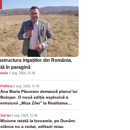
astructura irigațiilor din România,
ată în paragină
omie
·
2 aug. 2026, 15:38
2
Politica
-
2 aug. 2026, 15:42
Ana Maria Păcuraru demască planul lui
Bolojan. O nouă ediție explozivă a
emisiunii „Miza Zilei” la Realitatea
PLUS
3
Social
-
2 aug. 2026, 15:48
Misiune ratată la Izvoarele, pe Dunăre:
stânca nu a cedat, militarii reiau