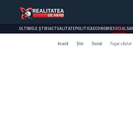
ULTIMELE ȘTIRI
ACTUALITATE
POLITICA
ECONOMIE
SOCIAL
SA
Acasă
Știri
Social
Fugar căutat 