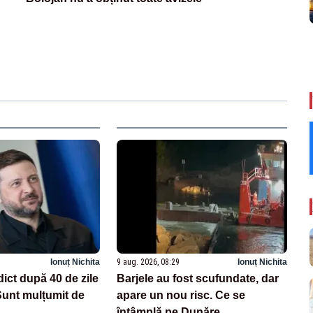
Ionuț Nichita
9 aug. 2026, 08:29
Ionuț Nichita
dict după 40 de zile
Barjele au fost scufundate, dar
Sunt mulțumit de
apare un nou risc. Ce se
întâmplă pe Dunăre