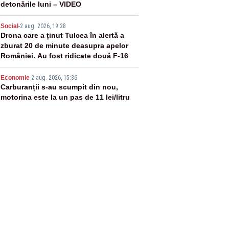
detonările luni – VIDEO
4
Social
-
2 aug. 2026, 19:28
Drona care a ținut Tulcea în alertă a
zburat 20 de minute deasupra apelor
României. Au fost ridicate două F-16
5
Economie
-
2 aug. 2026, 15:36
Carburanții s-au scumpit din nou,
motorina este la un pas de 11 lei/litru