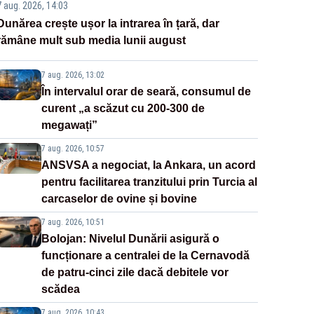
7 aug. 2026, 14:03
Dunărea crește ușor la intrarea în țară, dar
rămâne mult sub media lunii august
7 aug. 2026, 13:02
În intervalul orar de seară, consumul de
curent „a scăzut cu 200-300 de
megawați”
7 aug. 2026, 10:57
ANSVSA a negociat, la Ankara, un acord
pentru facilitarea tranzitului prin Turcia al
carcaselor de ovine și bovine
7 aug. 2026, 10:51
Bolojan: Nivelul Dunării asigură o
funcționare a centralei de la Cernavodă
de patru-cinci zile dacă debitele vor
scădea
7 aug. 2026, 10:43