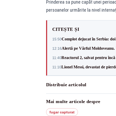
Prinderea sa pune capăt unei perioade
persoanelor urmărite la nivel internaț
CITEȘTE ȘI
Complot dejucat în Serbia: doi 
15:50
Alertă pe Vârful Moldoveanu. U
12:16
Reactorul 2, salvat pentru încă
11:40
Lionel Messi, devastat de pierd
11:10
Distribuie articolul
Mai multe articole despre
fugar capturat