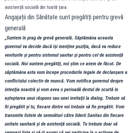
asistență socială din toată țara.
Angajații din Sănătate sunt pregătiți pentru grevă
generală
„Suntem în prag de grevă generală. Săptămâna aceasta
guvernul va decide dacă îşi menţine poziţia, dacă va reduce
veniturile şi pentru sistemul sanitar şi pentru cel de asistenţă
socială. Noi suntem pregătiţi, noi ştim ce avem de făcut. De
săptămâna asta vom începe procedurile legale de declanşare a
conflictului colectiv de muncă. Vom notifica guvernul despre
intenţia noastră şi vom avea o perioadă destul de scurtă în
aşteptarea unui răspuns sau unei invitaţii la dialog. Trebuie să
fii pregătit şi tu, fiecare dintre voi trebuie să fie pregătit. Vom
transmite listele de semnături către liderii Sanitas din fiecare
unitate sanitară şi de asistenţă socială. Tu trebuie doar să
semnezi lista şi să-ţi asumi că vei participa la o acţiune de