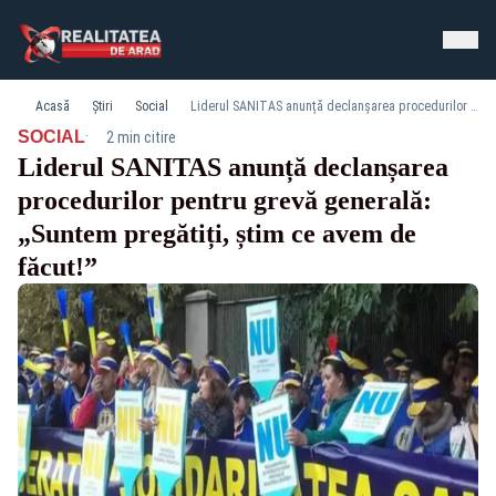
Acasă
Știri
Social
Liderul SANITAS anunță declanșarea procedurilor pentru grevă generală: „Suntem pregătiți, știm ce avem de făcut!”
·
SOCIAL
2 min citire
Liderul SANITAS anunță declanșarea
procedurilor pentru grevă generală:
„Suntem pregătiți, știm ce avem de
făcut!”