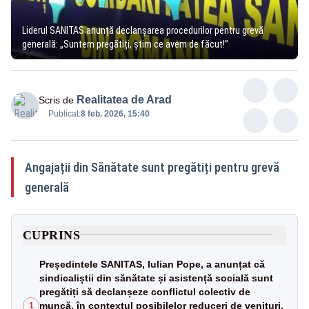
Liderul SANITAS anunță declanșarea procedurilor pentru grevă
generală: „Suntem pregătiți, știm ce avem de făcut!”
Realitatea de Arad
Scris de
Publicat:
8 feb. 2026, 15:40
Angajații din Sănătate sunt pregătiți pentru grevă
generală
CUPRINS
Președintele SANITAS, Iulian Pope, a anunțat că
sindicaliștii din sănătate și asistență socială sunt
pregătiți să declanșeze conflictul colectiv de
muncă, în contextul posibilelor reduceri de venituri.
1