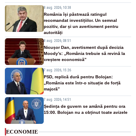
8 aug. 2026, 10:38
România își păstrează ratingul
recomandat investițiilor. Un semnal
pozitiv, dar și un avertisment pentru
autorități
8 aug. 2026, 08:51
Nicușor Dan, avertisment după decizia
Moody’s: „România trebuie să revină la
creștere economică”
7 aug. 2026, 15:26
PSD, replică dură pentru Bolojan:
„România este într-o situație de forță
majoră”
7 aug. 2026, 14:51
Ședința de guvern se amână pentru ora
15:00. Bolojan nu a obținut toate avizele
ECONOMIE