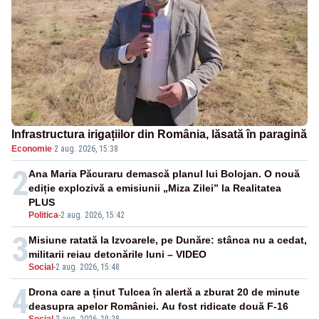
Infrastructura irigațiilor din România, lăsată în paragină
Economie
·
2 aug. 2026, 15:38
2
Ana Maria Păcuraru demască planul lui Bolojan. O nouă
ediție explozivă a emisiunii „Miza Zilei” la Realitatea
PLUS
Politica
-
2 aug. 2026, 15:42
3
Misiune ratată la Izvoarele, pe Dunăre: stânca nu a cedat,
militarii reiau detonările luni – VIDEO
Social
-
2 aug. 2026, 15:48
4
Drona care a ținut Tulcea în alertă a zburat 20 de minute
deasupra apelor României. Au fost ridicate două F-16