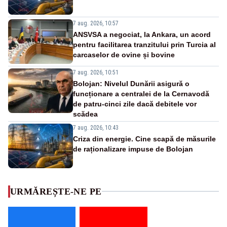
7 aug. 2026, 10:57
ANSVSA a negociat, la Ankara, un acord
pentru facilitarea tranzitului prin Turcia al
carcaselor de ovine și bovine
7 aug. 2026, 10:51
Bolojan: Nivelul Dunării asigură o
funcționare a centralei de la Cernavodă
de patru-cinci zile dacă debitele vor
scădea
7 aug. 2026, 10:43
Criza din energie. Cine scapă de măsurile
de raționalizare impuse de Bolojan
URMĂREȘTE-NE PE