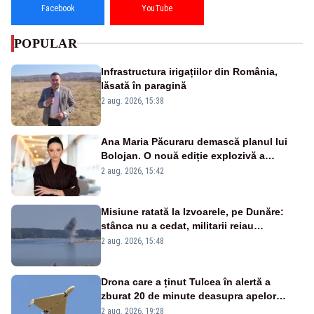
Facebook
YouTube
POPULAR
Infrastructura irigațiilor din România,
lăsată în paragină
2 aug. 2026, 15:38
Ana Maria Păcuraru demască planul lui
Bolojan. O nouă ediție explozivă a
emisiunii „Miza Zilei” la Realitatea PLUS
2 aug. 2026, 15:42
Misiune ratată la Izvoarele, pe Dunăre:
stânca nu a cedat, militarii reiau
detonările luni – VIDEO
2 aug. 2026, 15:48
Drona care a ținut Tulcea în alertă a
zburat 20 de minute deasupra apelor
României. Au fost ridicate două F-16
2 aug. 2026, 19:28