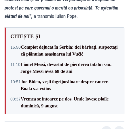
protest pe care guvernul o merită cu prisosinţă. Te aşteptăm
alături de noi”,
a transmis Iulian Pope.
CITEȘTE ȘI
Complot dejucat în Serbia: doi bărbați, suspectați
15:50
că plănuiau asasinarea lui Vučić
Lionel Messi, devastat de pierderea tatălui său.
11:10
Jorge Messi avea 68 de ani
Joe Biden, vești îngrijorătoare despre cancer.
10:51
Boala s-a extins
Vremea se întoarce pe dos. Unde lovesc ploile
09:37
duminică, 9 august