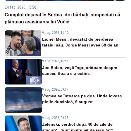
24 feb. 2026, 15:50
Complot dejucat în Serbia: doi bărbați, suspectați că
plănuiau asasinarea lui Vučić
9 aug. 2026, 11:10
Lionel Messi, devastat de pierderea
tatălui său. Jorge Messi avea 68 de ani
9 aug. 2026, 10:51
Joe Biden, vești îngrijorătoare despre
cancer. Boala s-a extins
9 aug. 2026, 09:37
Vremea se întoarce pe dos. Unde lovesc
ploile duminică, 9 august
9 aug. 2026, 09:35
Zelenski, verdict după 40 de zile de
atacuri: „Sunt mulțumit de rezultat”