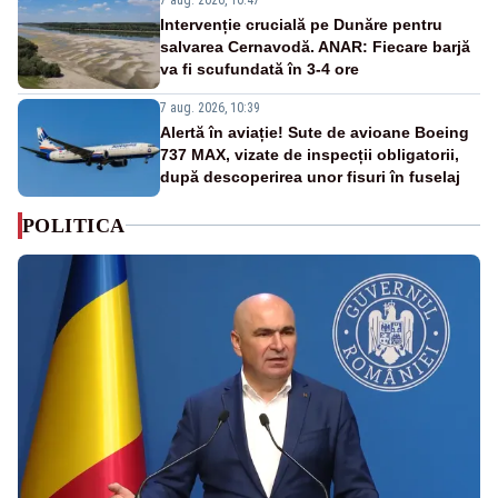
Intervenție crucială pe Dunăre pentru
salvarea Cernavodă. ANAR: Fiecare barjă
va fi scufundată în 3-4 ore
7 aug. 2026, 10:39
Alertă în aviație! Sute de avioane Boeing
737 MAX, vizate de inspecții obligatorii,
după descoperirea unor fisuri în fuselaj
POLITICA