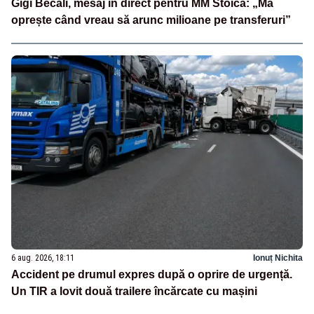
Gigi Becali, mesaj în direct pentru MM Stoica: „Mă
oprește când vreau să arunc milioane pe transferuri”
6 aug. 2026, 18:11
Ionuț Nichita
Accident pe drumul expres după o oprire de urgență.
Un TIR a lovit două trailere încărcate cu mașini