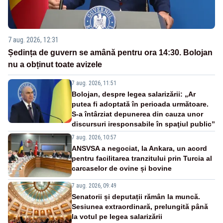
7 aug. 2026, 12:31
Ședința de guvern se amână pentru ora 14:30. Bolojan
nu a obținut toate avizele
7 aug. 2026, 11:51
Bolojan, despre legea salarizării: „Ar
putea fi adoptată în perioada următoare.
S-a întârziat depunerea din cauza unor
discursuri iresponsabile în spaţiul public”
7 aug. 2026, 10:57
ANSVSA a negociat, la Ankara, un acord
pentru facilitarea tranzitului prin Turcia al
carcaselor de ovine și bovine
7 aug. 2026, 09:49
Senatorii și deputații rămân la muncă.
Sesiunea extraordinară, prelungită până
la votul pe legea salarizării