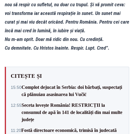
nou să respir cu sufletul, nu doar cu trupul. Și vă promit ceva:
voi transforma iar această respirație în sunet. Un sunet mai
curat și mai viu decât oricând. Pentru România. Pentru cei care
încă mai cred în lumină, în iubire și viață.
Nu m-am oprit. Doar mă ridic din nou. Cu credință.
Cu demnitate. Cu Hristos înainte. Respir. Lupt. Cred”.
CITEȘTE ȘI
Complot dejucat în Serbia: doi bărbați, suspectați
15:50
că plănuiau asasinarea lui Vučić
Seceta lovește România! RESTRICȚII la
12:55
consumul de apă în 141 de localități din mai multe
județe
Fostă directoare economică, trimisă în judecată
11:20