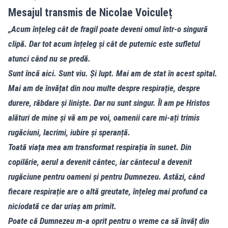
Mesajul transmis de Nicolae Voiculeț
„Acum înțeleg cât de fragil poate deveni omul într-o singură
clipă. Dar tot acum înțeleg și cât de puternic este sufletul
atunci când nu se predă.
Sunt încă aici. Sunt viu. Și lupt. Mai am de stat în acest spital.
Mai am de învățat din nou multe despre respirație, despre
durere, răbdare și liniște. Dar nu sunt singur. Îl am pe Hristos
alături de mine și vă am pe voi, oamenii care mi-ați trimis
rugăciuni, lacrimi, iubire și speranță.
Toată viața mea am transformat respirația în sunet. Din
copilărie, aerul a devenit cântec, iar cântecul a devenit
rugăciune pentru oameni și pentru Dumnezeu. Astăzi, când
fiecare respirație are o altă greutate, înțeleg mai profund ca
niciodată ce dar uriaș am primit.
Poate că Dumnezeu m-a oprit pentru o vreme ca să învăț din