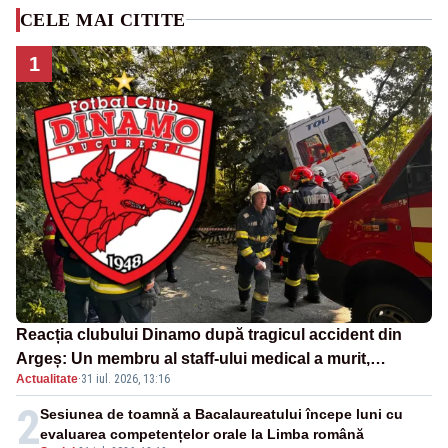
CELE MAI CITITE
1
Reacția clubului Dinamo după tragicul accident din
Argeș: Un membru al staff-ului medical a murit,
Actualitate
·
31 iul. 2026, 13:16
antrenorul Adrian Ropotan este în spital
2
Sesiunea de toamnă a Bacalaureatului începe luni cu
evaluarea competențelor orale la Limba română