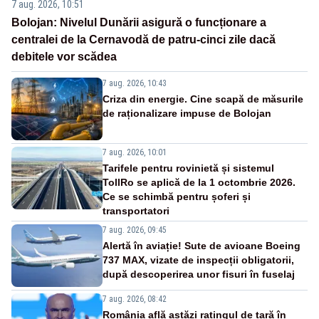
7 aug. 2026, 10:51
Bolojan: Nivelul Dunării asigură o funcționare a
centralei de la Cernavodă de patru-cinci zile dacă
debitele vor scădea
7 aug. 2026, 10:43
Criza din energie. Cine scapă de măsurile
de raționalizare impuse de Bolojan
7 aug. 2026, 10:01
Tarifele pentru rovinietă și sistemul
TollRo se aplică de la 1 octombrie 2026.
Ce se schimbă pentru șoferi și
transportatori
7 aug. 2026, 09:45
Alertă în aviație! Sute de avioane Boeing
737 MAX, vizate de inspecții obligatorii,
după descoperirea unor fisuri în fuselaj
7 aug. 2026, 08:42
România află astăzi ratingul de țară în