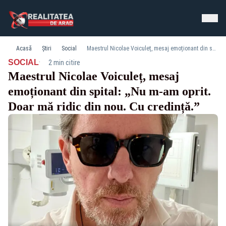
Acasă
Știri
Social
Maestrul Nicolae Voiculeț, mesaj emoționant din spital: „Nu m-am oprit. Doar mă ridic din nou. Cu credință.”
·
SOCIAL
2 min citire
Maestrul Nicolae Voiculeț, mesaj
emoționant din spital: „Nu m-am oprit.
Doar mă ridic din nou. Cu credință.”