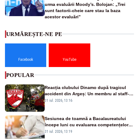
urma evaluării Moody’s. Bolojan: „Trei
sunt factorii-cheie care stau la baza
acestor evaluări”
URMĂREȘTE-NE PE
Facebook
YouTube
POPULAR
Reacția clubului Dinamo după tragicul
accident din Argeș: Un membru al staff-
ului medical a murit, antrenorul Adrian
31 iul. 2026, 13:16
Ropotan este în spital
Sesiunea de toamnă a Bacalaureatului
începe luni cu evaluarea competențelor
orale la Limba română
31 iul. 2026, 13:19