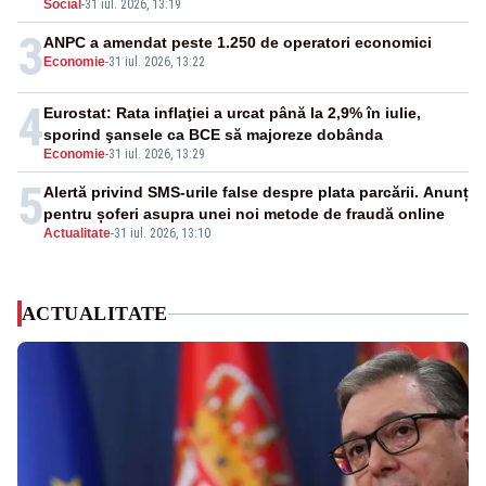
Social
-
31 iul. 2026, 13:19
3
ANPC a amendat peste 1.250 de operatori economici
Economie
-
31 iul. 2026, 13:22
4
Eurostat: Rata inflaţiei a urcat până la 2,9% în iulie,
sporind şansele ca BCE să majoreze dobânda
Economie
-
31 iul. 2026, 13:29
5
Alertă privind SMS-urile false despre plata parcării. Anunț
pentru șoferi asupra unei noi metode de fraudă online
Actualitate
-
31 iul. 2026, 13:10
ACTUALITATE