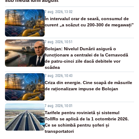
sub media lunii august
7 aug. 2026, 13:02
În intervalul orar de seară, consumul de
curent „a scăzut cu 200-300 de megawați”
7 aug. 2026, 10:51
Bolojan: Nivelul Dunării asigură o
funcționare a centralei de la Cernavodă
de patru-cinci zile dacă debitele vor
scădea
7 aug. 2026, 10:43
Criza din energie. Cine scapă de măsurile
de raționalizare impuse de Bolojan
7 aug. 2026, 10:01
Tarifele pentru rovinietă și sistemul
TollRo se aplică de la 1 octombrie 2026.
Ce se schimbă pentru șoferi și
transportatori