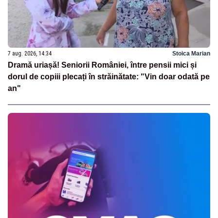
7 aug. 2026, 14:34
Stoica Marian
Dramă uriașă! Seniorii României, între pensii mici și
dorul de copiii plecați în străinătate: "Vin doar odată pe
an"