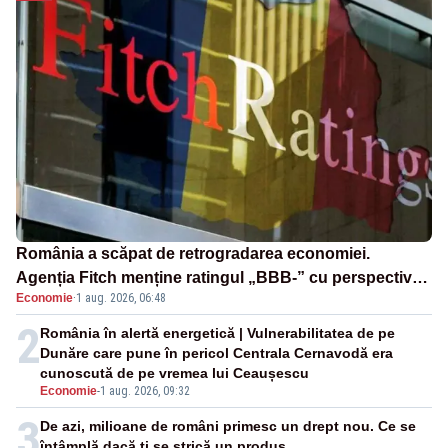
România a scăpat de retrogradarea economiei.
Agenția Fitch menține ratingul „BBB-” cu perspectivă
Economie
·
1 aug. 2026, 06:48
negativă
2
România în alertă energetică | Vulnerabilitatea de pe
Dunăre care pune în pericol Centrala Cernavodă era
cunoscută de pe vremea lui Ceaușescu
Economie
-
1 aug. 2026, 09:32
3
De azi, milioane de români primesc un drept nou. Ce se
întâmplă dacă ți se strică un produs