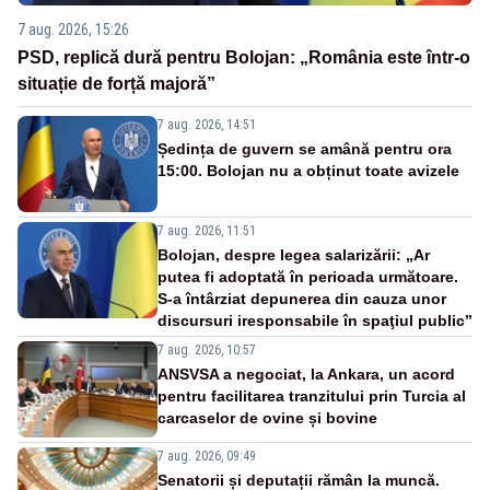
7 aug. 2026, 15:26
PSD, replică dură pentru Bolojan: „România este într-o
situație de forță majoră”
7 aug. 2026, 14:51
Ședința de guvern se amână pentru ora
15:00. Bolojan nu a obținut toate avizele
7 aug. 2026, 11:51
Bolojan, despre legea salarizării: „Ar
putea fi adoptată în perioada următoare.
S-a întârziat depunerea din cauza unor
discursuri iresponsabile în spaţiul public”
7 aug. 2026, 10:57
ANSVSA a negociat, la Ankara, un acord
pentru facilitarea tranzitului prin Turcia al
carcaselor de ovine și bovine
7 aug. 2026, 09:49
Senatorii și deputații rămân la muncă.