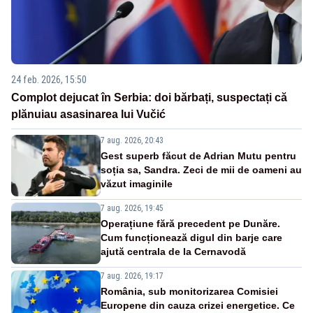
24 feb. 2026, 15:50
Complot dejucat în Serbia: doi bărbați, suspectați că
plănuiau asasinarea lui Vučić
7 aug. 2026, 20:43
Gest superb făcut de Adrian Mutu pentru
soția sa, Sandra. Zeci de mii de oameni au
văzut imaginile
7 aug. 2026, 19:45
Operațiune fără precedent pe Dunăre.
Cum funcționează digul din barje care
ajută centrala de la Cernavodă
7 aug. 2026, 19:17
România, sub monitorizarea Comisiei
Europene din cauza crizei energetice. Ce