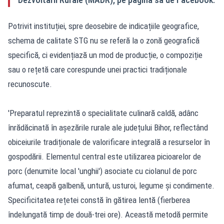
Potrivit instituției, spre deosebire de indicațiile geografice,
schema de calitate STG nu se referă la o zonă geografică
specifică, ci evidențiază un mod de producție, o compoziție
sau o rețetă care corespunde unei practici tradiționale
recunoscute.
'Preparatul reprezintă o specialitate culinară caldă, adânc
înrădăcinată în așezările rurale ale județului Bihor, reflectând
obiceiurile tradiționale de valorificare integrală a resurselor în
gospodării. Elementul central este utilizarea picioarelor de
porc (denumite local 'unghii') asociate cu ciolanul de porc
afumat, ceapă galbenă, untură, usturoi, legume și condimente.
Specificitatea rețetei constă în gătirea lentă (fierberea
îndelungată timp de două-trei ore). Această metodă permite