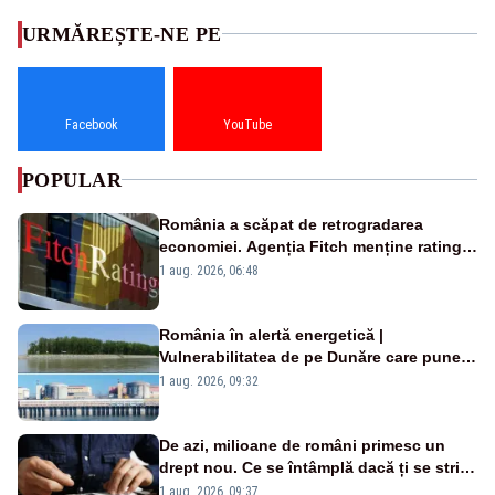
URMĂREȘTE-NE PE
Facebook
YouTube
POPULAR
România a scăpat de retrogradarea
economiei. Agenția Fitch menține ratingul
„BBB-” cu perspectivă negativă
1 aug. 2026, 06:48
România în alertă energetică |
Vulnerabilitatea de pe Dunăre care pune
în pericol Centrala Cernavodă era
1 aug. 2026, 09:32
cunoscută de pe vremea lui Ceaușescu
De azi, milioane de români primesc un
drept nou. Ce se întâmplă dacă ți se strică
un produs
1 aug. 2026, 09:37