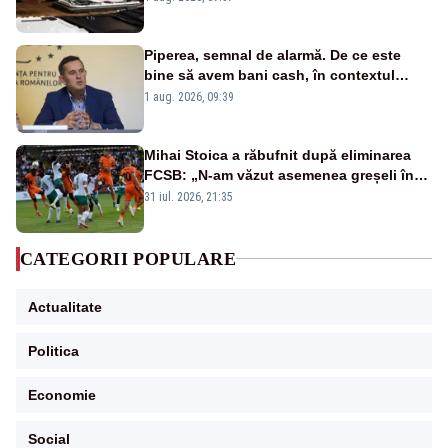
Piperea, semnal de alarmă. De ce este
bine să avem bani cash, în contextul
alertei energetice?
1 aug. 2026, 09:39
Mihai Stoica a răbufnit după eliminarea
FCSB: „N-am văzut asemenea greșeli în
190 de meciuri europene”
31 iul. 2026, 21:35
CATEGORII POPULARE
Actualitate
Politica
Economie
Social