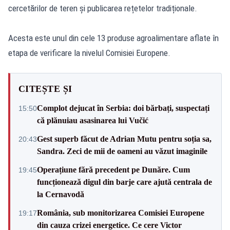
cercetărilor de teren și publicarea rețetelor tradiționale.
Acesta este unul din cele 13 produse agroalimentare aflate în
etapa de verificare la nivelul Comisiei Europene.
CITEȘTE ȘI
Complot dejucat în Serbia: doi bărbați, suspectați
15:50
că plănuiau asasinarea lui Vučić
Gest superb făcut de Adrian Mutu pentru soția sa,
20:43
Sandra. Zeci de mii de oameni au văzut imaginile
Operațiune fără precedent pe Dunăre. Cum
19:45
funcționează digul din barje care ajută centrala de
la Cernavodă
România, sub monitorizarea Comisiei Europene
19:17
din cauza crizei energetice. Ce cere Victor