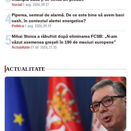
Social
-
1 aug. 2026, 09:37
4
Piperea, semnal de alarmă. De ce este bine să avem bani
cash, în contextul alertei energetice?
Politica
-
1 aug. 2026, 09:39
5
Mihai Stoica a răbufnit după eliminarea FCSB: „N-am
văzut asemenea greșeli în 190 de meciuri europene”
Actualitate
-
31 iul. 2026, 21:35
ACTUALITATE