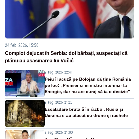
24 feb. 2026, 15:50
Complot dejucat în Serbia: doi bărbați, suspectați că
plănuiau asasinarea lui Vučić
9 aug. 2026, 22:41
Peiu îl acuză pe Bolojan că ține România
pe loc: „Premier și ministru interimar la
Energie, dar nu are curaj să ia o decizie”
9 aug. 2026, 21:25
Escaladare brutală în război. Rusia și
Ucraina s-au atacat cu drone și rachete
9 aug. 2026, 21:00