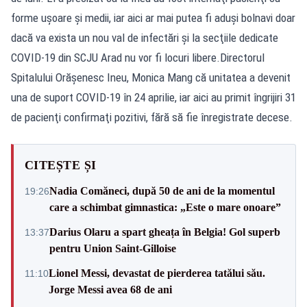
forme uşoare şi medii, iar aici ar mai putea fi aduşi bolnavi doar
dacă va exista un nou val de infectări şi la secţiile dedicate
COVID-19 din SCJU Arad nu vor fi locuri libere.Directorul
Spitalului Orăşenesc Ineu, Monica Mang că unitatea a devenit
una de suport COVID-19 în 24 aprilie, iar aici au primit îngrijiri 31
de pacienţi confirmaţi pozitivi, fără să fie înregistrate decese.
CITEȘTE ȘI
Nadia Comăneci, după 50 de ani de la momentul
19:26
care a schimbat gimnastica: „Este o mare onoare”
Darius Olaru a spart gheața în Belgia! Gol superb
13:37
pentru Union Saint-Gilloise
Lionel Messi, devastat de pierderea tatălui său.
11:10
Jorge Messi avea 68 de ani