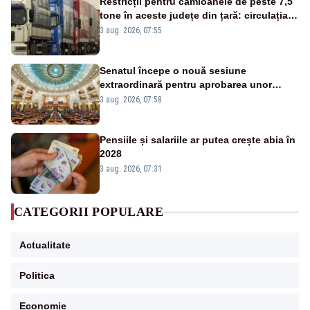
Restricții pentru camioanele de peste 7,5
tone în aceste județe din țară: circulația
este interzisă luni, între orele 12:00 și
3 aug. 2026, 07:55
20:00
Senatul începe o nouă sesiune
extraordinară pentru aprobarea unor
jaloane din PNRR
3 aug. 2026, 07:58
Pensiile și salariile ar putea crește abia în
2028
3 aug. 2026, 07:31
CATEGORII POPULARE
Actualitate
Politica
Economie