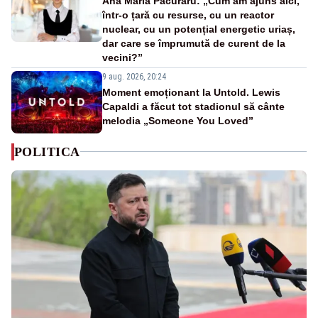
Ana Maria Păcuraru: „Cum am ajuns aici,
într-o țară cu resurse, cu un reactor
nuclear, cu un potențial energetic uriaș,
dar care se împrumută de curent de la
vecini?”
9 aug. 2026, 20:24
Moment emoționant la Untold. Lewis
Capaldi a făcut tot stadionul să cânte
melodia „Someone You Loved”
POLITICA