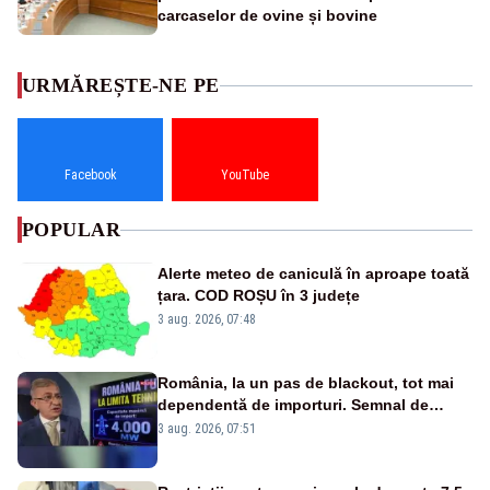
carcaselor de ovine și bovine
URMĂREȘTE-NE PE
Facebook
YouTube
POPULAR
Alerte meteo de caniculă în aproape toată
țara. COD ROȘU în 3 județe
3 aug. 2026, 07:48
România, la un pas de blackout, tot mai
dependentă de importuri. Semnal de
alarmă tras de un expert în energie
3 aug. 2026, 07:51