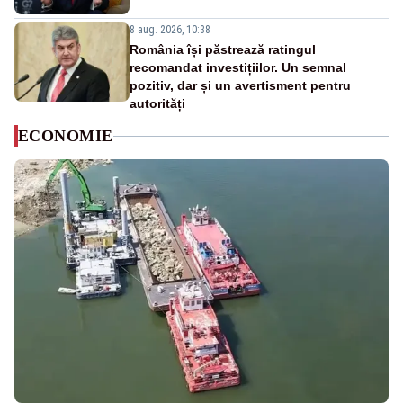
8 aug. 2026, 10:38
România își păstrează ratingul
recomandat investițiilor. Un semnal
pozitiv, dar și un avertisment pentru
autorități
ECONOMIE