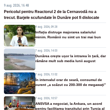
9 aug. 2026, 16:48
Pericolul pentru Reactorul 2 de la Cernavodă nu a
trecut. Barjele scufundate în Dunăre pot fi dislocate
9 aug. 2026, 09:28
Inflația distruge majorarea salariului
minim. Românii nu simt un trai mai bun
7 aug. 2026, 14:03
Dunărea crește ușor la intrarea în țară, dar
rămâne mult sub media lunii august
7 aug. 2026, 13:02
În intervalul orar de seară, consumul de
curent „a scăzut cu 200-300 de megawați”
7 aug. 2026, 10:57
ANSVSA a negociat, la Ankara, un acord
pentru facilitarea tranzitului prin Turcia al