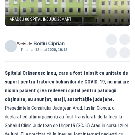
ARADCU 00 SPITAL INEU JOI26MART
Boitiu Ciprian
Scris de
Publicat:
12 mai 2020, 19:12
Spitalul Orăşenesc Ineu, care a fost folosit ca unitate de
suport pentru tratarea bolnavilor de COVID-19, nu mai are
niciun pacient şi va redeveni spital pentru patologii
obşinuite, au anunţat, marţi, autorităţile judeţene.
Preşedintele Consiliului Judeţean Arad, Iustin Cionca, a
declarat că ultimii pacienţi au fost transferaţi de la Ineu la
Spitalul Clinic Judeţean de Urgenţă (SCJU) Arad în cursul zilei
de luni. El a precizat că la Ineu au fost internaţi pacienţi cu