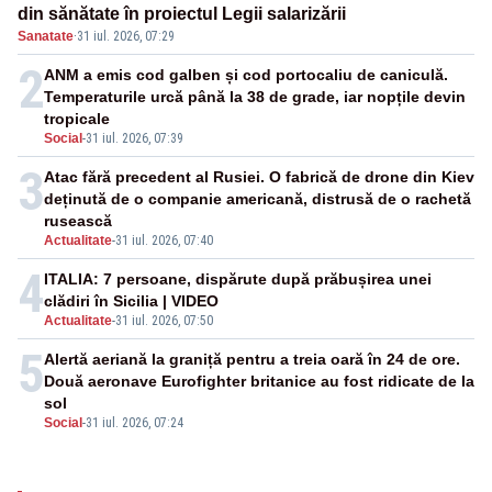
din sănătate în proiectul Legii salarizării
Sanatate
·
31 iul. 2026, 07:29
2
ANM a emis cod galben și cod portocaliu de caniculă.
Temperaturile urcă până la 38 de grade, iar nopțile devin
tropicale
Social
-
31 iul. 2026, 07:39
3
Atac fără precedent al Rusiei. O fabrică de drone din Kiev
deținută de o companie americană, distrusă de o rachetă
rusească
Actualitate
-
31 iul. 2026, 07:40
4
ITALIA: 7 persoane, dispărute după prăbușirea unei
clădiri în Sicilia | VIDEO
Actualitate
-
31 iul. 2026, 07:50
5
Alertă aeriană la graniță pentru a treia oară în 24 de ore.
Două aeronave Eurofighter britanice au fost ridicate de la
sol
Social
-
31 iul. 2026, 07:24