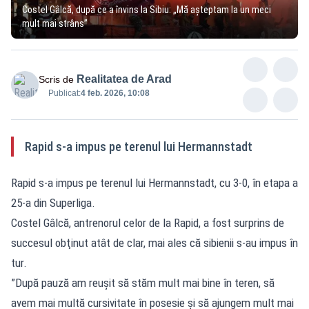
Costel Gâlcă, după ce a învins la Sibiu: „Mă așteptam la un meci
mult mai strâns”
Realitatea de Arad
Scris de
Publicat:
4 feb. 2026, 10:08
Rapid s-a impus pe terenul lui Hermannstadt
Rapid s-a impus pe terenul lui Hermannstadt, cu 3-0, în etapa a
25-a din Superliga.
Costel Gâlcă, antrenorul celor de la Rapid, a fost surprins de
succesul obţinut atât de clar, mai ales că sibienii s-au impus în
tur.
”După pauză am reuşit să stăm mult mai bine în teren, să
avem mai multă cursivitate în posesie şi să ajungem mult mai