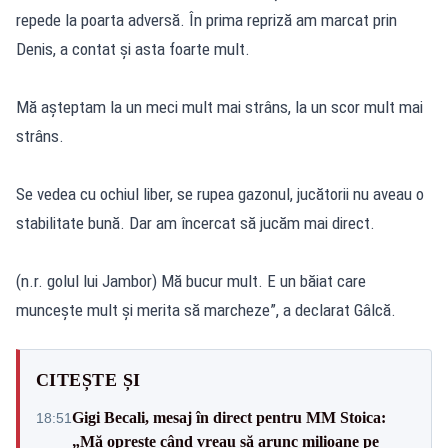
repede la poarta adversă. În prima repriză am marcat prin
Denis, a contat şi asta foarte mult.
Mă aşteptam la un meci mult mai strâns, la un scor mult mai
strâns.
Se vedea cu ochiul liber, se rupea gazonul, jucătorii nu aveau o
stabilitate bună. Dar am încercat să jucăm mai direct.
(n.r. golul lui Jambor) Mă bucur mult. E un băiat care
munceşte mult şi merita să marcheze”, a declarat Gâlcă.
CITEȘTE ȘI
Gigi Becali, mesaj în direct pentru MM Stoica:
18:51
„Mă oprește când vreau să arunc milioane pe