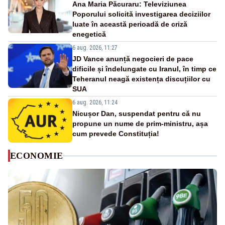
Ana Maria Păcuraru: Televiziunea
Poporului solicită investigarea deciziilor
luate în această perioadă de criză
enegetică
6 aug. 2026, 11:27
JD Vance anunță negocieri de pace
dificile și îndelungate cu Iranul, în timp ce
Teheranul neagă existența discuțiilor cu
SUA
6 aug. 2026, 11:24
Nicușor Dan, suspendat pentru că nu
propune un nume de prim-ministru, așa
cum prevede Constituția!
ECONOMIE