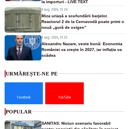
la importuri - LIVE TEXT
6 aug. 2026, 15:24
Miza uriașă a scufundării barjelor.
Reactorul 2 de la Cernavodă poate primi o
nouă „gură de oxigen”
6 aug. 2026, 15:23
Alexandru Nazare, veste bună: Economia
României va crește în 2027, iar inflația va
scădea
URMĂREȘTE-NE PE
Facebook
YouTube
POPULAR
SANITAS: Niciun scenariu favorabil
pentru angajații din sănătate în proiectul