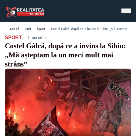
Acasă
Știri
Sport
Costel Gâlcă, după ce a învins la Sibiu: „Mă așteptam la un meci mult mai strâns”
·
SPORT
1 min citire
Costel Gâlcă, după ce a învins la Sibiu:
„Mă așteptam la un meci mult mai
strâns”