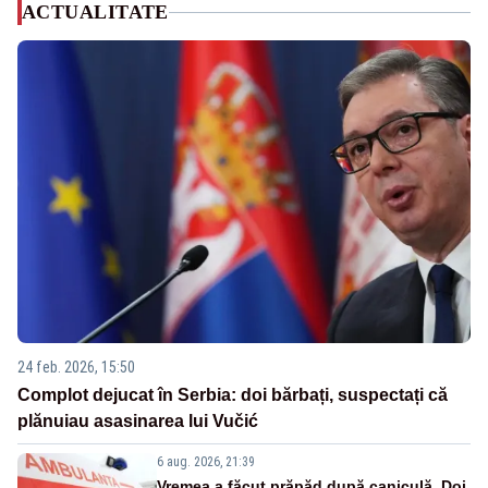
ACTUALITATE
24 feb. 2026, 15:50
Complot dejucat în Serbia: doi bărbați, suspectați că
plănuiau asasinarea lui Vučić
6 aug. 2026, 21:39
Vremea a făcut prăpăd după caniculă. Doi