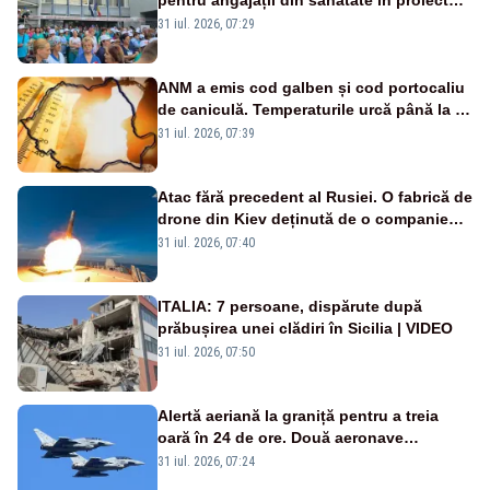
Legii salarizării
31 iul. 2026, 07:29
ANM a emis cod galben și cod portocaliu
de caniculă. Temperaturile urcă până la 38
de grade, iar nopțile devin tropicale
31 iul. 2026, 07:39
Atac fără precedent al Rusiei. O fabrică de
drone din Kiev deținută de o companie
americană, distrusă de o rachetă
31 iul. 2026, 07:40
rusească
ITALIA: 7 persoane, dispărute după
prăbușirea unei clădiri în Sicilia | VIDEO
31 iul. 2026, 07:50
Alertă aeriană la graniță pentru a treia
oară în 24 de ore. Două aeronave
Eurofighter britanice au fost ridicate de la
31 iul. 2026, 07:24
sol