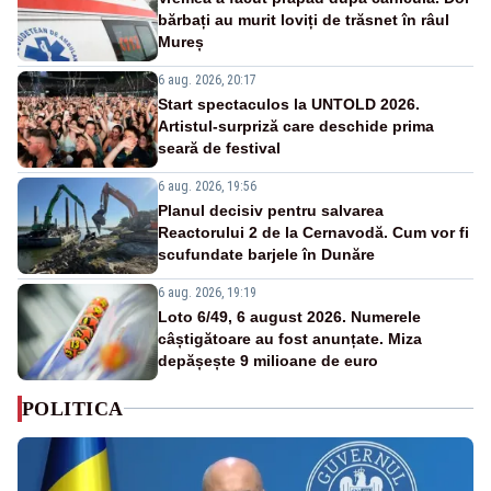
bărbați au murit loviți de trăsnet în râul
Mureș
6 aug. 2026, 20:17
Start spectaculos la UNTOLD 2026.
Artistul-surpriză care deschide prima
seară de festival
6 aug. 2026, 19:56
Planul decisiv pentru salvarea
Reactorului 2 de la Cernavodă. Cum vor fi
scufundate barjele în Dunăre
6 aug. 2026, 19:19
Loto 6/49, 6 august 2026. Numerele
câștigătoare au fost anunțate. Miza
depășește 9 milioane de euro
POLITICA