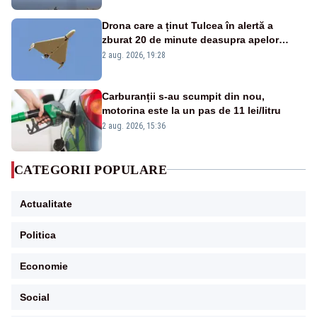
Drona care a ținut Tulcea în alertă a
zburat 20 de minute deasupra apelor
României. Au fost ridicate două F-16
2 aug. 2026, 19:28
Carburanții s-au scumpit din nou,
motorina este la un pas de 11 lei/litru
2 aug. 2026, 15:36
CATEGORII POPULARE
Actualitate
Politica
Economie
Social