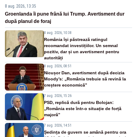
8 aug. 2026, 13:35
Groenlanda îi pune frână lui Trump. Avertisment dur
după planul de foraj
8 aug. 2026, 10:38
România își păstrează ratingul
recomandat investițiilor. Un semnal
pozitiv, dar și un avertisment pentru
autorități
8 aug. 2026, 08:51
Nicușor Dan, avertisment după decizia
Moody’s: „România trebuie să revină la
creștere economică”
7 aug. 2026, 15:26
PSD, replică dură pentru Bolojan:
„România este într-o situație de forță
majoră”
7 aug. 2026, 14:51
Ședința de guvern se amână pentru ora