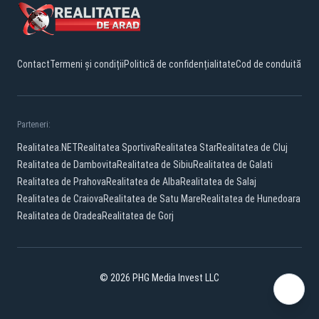
Contact
Termeni și condiții
Politică de confidențialitate
Cod de conduită
Parteneri:
Realitatea.NET
Realitatea Sportiva
Realitatea Star
Realitatea de Cluj
Realitatea de Dambovita
Realitatea de Sibiu
Realitatea de Galati
Realitatea de Prahova
Realitatea de Alba
Realitatea de Salaj
Realitatea de Craiova
Realitatea de Satu Mare
Realitatea de Hunedoara
Realitatea de Oradea
Realitatea de Gorj
© 2026 PHG Media Invest LLC
Facebook
YouTube