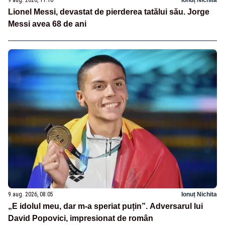
9 aug. 2026, 11:10
Ionuț Nichita
Lionel Messi, devastat de pierderea tatălui său. Jorge
Messi avea 68 de ani
9 aug. 2026, 08:05
Ionuț Nichita
„E idolul meu, dar m-a speriat puțin”. Adversarul lui
David Popovici, impresionat de român