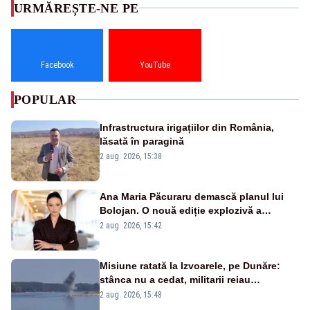
URMĂREȘTE-NE PE
Facebook
YouTube
POPULAR
Infrastructura irigațiilor din România,
lăsată în paragină
2 aug. 2026, 15:38
Ana Maria Păcuraru demască planul lui
Bolojan. O nouă ediție explozivă a
emisiunii „Miza Zilei” la Realitatea PLUS
2 aug. 2026, 15:42
Misiune ratată la Izvoarele, pe Dunăre:
stânca nu a cedat, militarii reiau
detonările luni – VIDEO
2 aug. 2026, 15:48