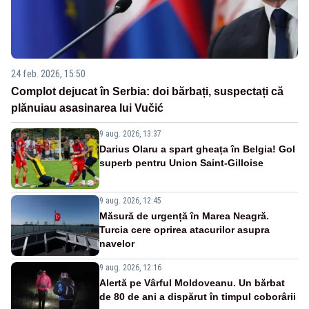
24 feb. 2026, 15:50
Complot dejucat în Serbia: doi bărbați, suspectați că
plănuiau asasinarea lui Vučić
9 aug. 2026, 13:37
Darius Olaru a spart gheața în Belgia! Gol
superb pentru Union Saint-Gilloise
9 aug. 2026, 12:45
Măsură de urgență în Marea Neagră.
Turcia cere oprirea atacurilor asupra
navelor
9 aug. 2026, 12:16
Alertă pe Vârful Moldoveanu. Un bărbat
de 80 de ani a dispărut în timpul coborârii