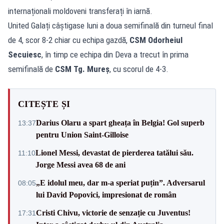
internaționali moldoveni transferați în iarnă.
United Galați câștigase luni a doua semifinală din turneul final
de 4, scor 8-2 chiar cu echipa gazdă,
CSM Odorheiul
Secuiesc
, în timp ce echipa din Deva a trecut în prima
semifinală de
CSM Tg. Mureș
, cu scorul de 4-3.
CITEȘTE ȘI
Darius Olaru a spart gheața în Belgia! Gol superb
13:37
pentru Union Saint-Gilloise
Lionel Messi, devastat de pierderea tatălui său.
11:10
Jorge Messi avea 68 de ani
„E idolul meu, dar m-a speriat puțin”. Adversarul
08:05
lui David Popovici, impresionat de român
Cristi Chivu, victorie de senzație cu Juventus!
17:31