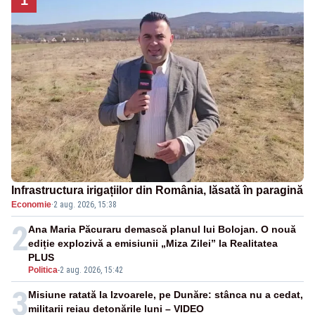
Infrastructura irigațiilor din România, lăsată în paragină
Economie
·
2 aug. 2026, 15:38
2
Ana Maria Păcuraru demască planul lui Bolojan. O nouă
ediție explozivă a emisiunii „Miza Zilei” la Realitatea
PLUS
Politica
-
2 aug. 2026, 15:42
3
Misiune ratată la Izvoarele, pe Dunăre: stânca nu a cedat,
militarii reiau detonările luni – VIDEO