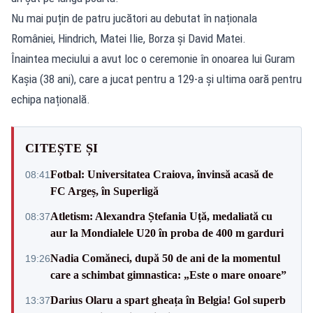
Nu mai puțin de patru jucători au debutat în naționala
României, Hindrich, Matei Ilie, Borza și David Matei.
Înaintea meciului a avut loc o ceremonie în onoarea lui Guram
Kașia (38 ani), care a jucat pentru a 129-a și ultima oară pentru
echipa națională.
CITEȘTE ȘI
Fotbal: Universitatea Craiova, învinsă acasă de
08:41
FC Argeș, în Superligă
Atletism: Alexandra Ștefania Uță, medaliată cu
08:37
aur la Mondialele U20 în proba de 400 m garduri
Nadia Comăneci, după 50 de ani de la momentul
19:26
care a schimbat gimnastica: „Este o mare onoare”
Darius Olaru a spart gheața în Belgia! Gol superb
13:37