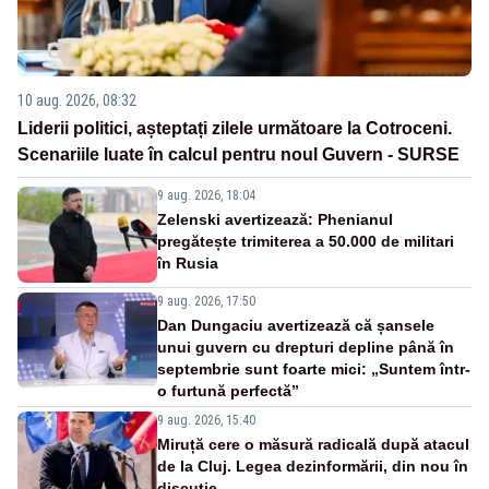
10 aug. 2026, 08:32
Liderii politici, așteptați zilele următoare la Cotroceni.
Scenariile luate în calcul pentru noul Guvern - SURSE
9 aug. 2026, 18:04
Zelenski avertizează: Phenianul
pregătește trimiterea a 50.000 de militari
în Rusia
9 aug. 2026, 17:50
Dan Dungaciu avertizează că șansele
unui guvern cu drepturi depline până în
septembrie sunt foarte mici: „Suntem într-
o furtună perfectă”
9 aug. 2026, 15:40
Miruță cere o măsură radicală după atacul
de la Cluj. Legea dezinformării, din nou în
discuție