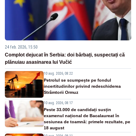
24 feb. 2026, 15:50
Complot dejucat în Serbia: doi bărbați, suspectați că
plănuiau asasinarea lui Vučić
10 aug. 2026, 08:22
Petrolul se scumpește pe fondul
incertitudinilor privind redeschiderea
Strâmtorii Ormuz
10 aug. 2026, 08:17
Peste 33.000 de candidați susțin
examenul național de Bacalaureat în
sesiunea de toamnă: primele rezultate, pe
18 august
10 aug. 2026, 08:11