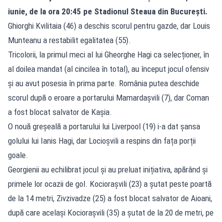
iunie, de la ora 20:45 pe Stadionul Steaua din București.
Ghiorghi Kvilitaia (46) a deschis scorul pentru gazde, dar Louis
Munteanu a restabilit egalitatea (55).
Tricolorii, la primul meci al lui Gheorghe Hagi ca selecționer, în
al doilea mandat (al cincilea în total), au început jocul ofensiv
și au avut posesia în prima parte. România putea deschide
scorul după o eroare a portarului Mamardașvili (7), dar Coman
a fost blocat salvator de Kașia.
O nouă greșeală a portarului lui Liverpool (19) i-a dat șansa
golului lui Ianis Hagi, dar Locioșvili a respins din fața porții
goale.
Georgienii au echilibrat jocul și au preluat inițiativa, apărând și
primele lor ocazii de gol. Kociorașvili (23) a șutat peste poartă
de la 14 metri, Zivzivadze (25) a fost blocat salvator de Aioani,
după care același Kociorașvili (35) a șutat de la 20 de metri, pe