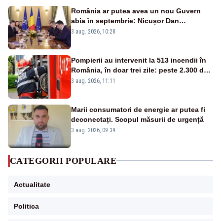
România ar putea avea un nou Guvern
abia în septembrie: Nicușor Dan
pregătește noi consultări cu partidele
3 aug. 2026, 10:28
după 15 august
Pompierii au intervenit la 513 incendii în
România, în doar trei zile: peste 2.300 de
hectare de teren au fost afectate
3 aug. 2026, 11:11
Marii consumatori de energie ar putea fi
deconectați. Scopul măsurii de urgență
3 aug. 2026, 09:39
CATEGORII POPULARE
Actualitate
Politica