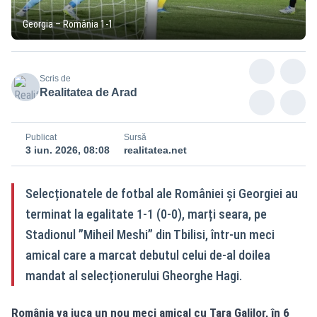
Georgia – România 1-1
Scris de
Realitatea de Arad
Publicat
Sursă
3 iun. 2026, 08:08
realitatea.net
Selecționatele de fotbal ale României și Georgiei au
terminat la egalitate 1-1 (0-0), marți seara, pe
Stadionul ”Miheil Meshi” din Tbilisi, într-un meci
amical care a marcat debutul celui de-al doilea
mandat al selecționerului Gheorghe Hagi.
România va juca un nou meci amical cu Țara Galilor, în 6