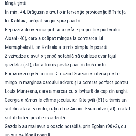
lângă țintă.
În min. 44, Drăgușin a avut o intervenție providențială în fața
lui Kvilitaia, scăpat singur spre poartă.
Repriza a doua a început cu o gafă e proporții a portarului
Aioani (46), care a scăpat mingea la centrarea lui
Mamagheișvili, iar Kvilitaia a trimis simplu în poartă.
Zivzivadze a avut o șansă notabilă să dubleze avantajul
gazdelor (51), dar a trimis peste poartă din 6 metri.
România a egalat în min. 55, când Screciu a interceptat o
minge în marginea careului advers și a centrat perfect pentru
Louis Munteanu, care a marcat cu o lovitură de cap din unghi.
Georgia a rămas la cârma jocului, iar Kiteișvili (61) a trimis un
șut din afara careului, reținut de Aioani. Kvernadze (70) a ratat
șutul dintr-o poziție excelentă.
Gazdele au mai avut o ocazie notabilă, prin Egoian (90+3), cu
un șut pe lângă poartă.