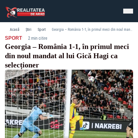
Acasă
Știri
Sport
Georgia – România 1-1, în primul meci din noul mandat al lui Gică Hagi ca selecționer
·
SPORT
2 min citire
Georgia – România 1-1, în primul meci
din noul mandat al lui Gică Hagi ca
selecționer