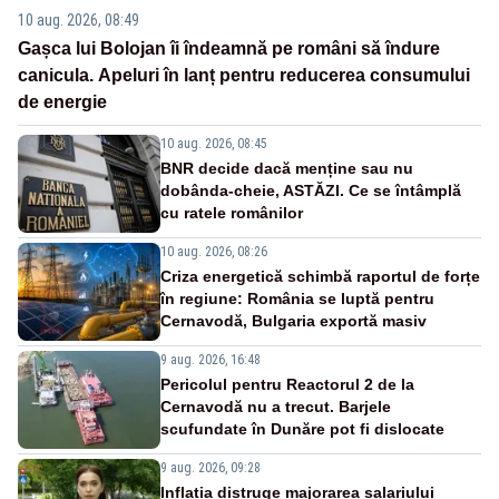
10 aug. 2026, 08:49
Gașca lui Bolojan îi îndeamnă pe români să îndure
canicula. Apeluri în lanț pentru reducerea consumului
de energie
10 aug. 2026, 08:45
BNR decide dacă menține sau nu
dobânda-cheie, ASTĂZI. Ce se întâmplă
cu ratele românilor
10 aug. 2026, 08:26
Criza energetică schimbă raportul de forțe
în regiune: România se luptă pentru
Cernavodă, Bulgaria exportă masiv
9 aug. 2026, 16:48
Pericolul pentru Reactorul 2 de la
Cernavodă nu a trecut. Barjele
scufundate în Dunăre pot fi dislocate
9 aug. 2026, 09:28
Inflația distruge majorarea salariului