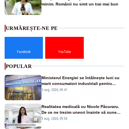
minim. Românii nu simt un trai mai bun
URMĂREȘTE-NE PE
Facebook
YouTube
POPULAR
Ministerul Energiei se întâlnește luni cu
marii consumatori industriali pentru
reducerea voluntară a consumului de
3 aug. 2026, 09:41
electricitate în orele de vârf
Realitatea medicală cu Nicole Păcuraru.
De ce ne trezim uneori înainte să sune
alarma?
3 aug. 2026, 09:58