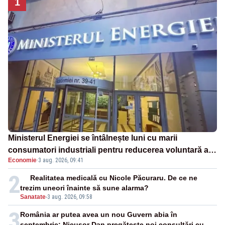
1
Ministerul Energiei se întâlnește luni cu marii
consumatori industriali pentru reducerea voluntară a
Economie
·
3 aug. 2026, 09:41
consumului de electricitate în orele de vârf
2
Realitatea medicală cu Nicole Păcuraru. De ce ne
trezim uneori înainte să sune alarma?
Sanatate
-
3 aug. 2026, 09:58
3
România ar putea avea un nou Guvern abia în
septembrie: Nicușor Dan pregătește noi consultări cu