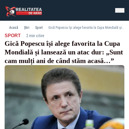
Acasă
Știri
Sport
Gică Popescu își alege favorita la Cupa Mondială și lansează un atac dur: „Sunt cam mulți ani de când stăm acasă…”
·
SPORT
2 min citire
Gică Popescu își alege favorita la Cupa
Mondială și lansează un atac dur: „Sunt
cam mulți ani de când stăm acasă…”