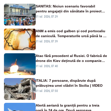
SANITAS: Niciun scenariu favorabil
pentru angajații din sănătate în proiectul
Legii salarizării
31 iul. 2026, 07:29
ANM a emis cod galben și cod portocaliu
de caniculă. Temperaturile urcă până la 38
de grade, iar nopțile devin tropicale
31 iul. 2026, 07:39
Atac fără precedent al Rusiei. O fabrică de
drone din Kiev deținută de o companie
americană, distrusă de o rachetă
31 iul. 2026, 07:40
rusească
ITALIA: 7 persoane, dispărute după
prăbușirea unei clădiri în Sicilia | VIDEO
31 iul. 2026, 07:50
Alertă aeriană la graniță pentru a treia
oară în 24 de ore. Două aeronave