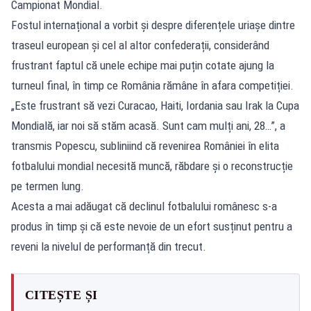
Campionat Mondial.
Fostul internațional a vorbit și despre diferențele uriașe dintre
traseul european și cel al altor confederații, considerând
frustrant faptul că unele echipe mai puțin cotate ajung la
turneul final, în timp ce România rămâne în afara competiției.
„Este frustrant să vezi Curacao, Haiti, Iordania sau Irak la Cupa
Mondială, iar noi să stăm acasă. Sunt cam mulți ani, 28…”, a
transmis Popescu, subliniind că revenirea României în elita
fotbalului mondial necesită muncă, răbdare și o reconstrucție
pe termen lung.
Acesta a mai adăugat că declinul fotbalului românesc s-a
produs în timp și că este nevoie de un efort susținut pentru a
reveni la nivelul de performanță din trecut.
CITEȘTE ȘI