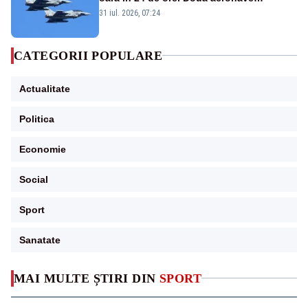
Eurofighter britanice au fost ridicate de la
31 iul. 2026, 07:24
sol
CATEGORII POPULARE
Actualitate
Politica
Economie
Social
Sport
Sanatate
MAI MULTE ȘTIRI DIN
SPORT