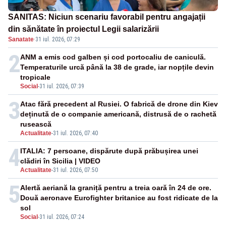
SANITAS: Niciun scenariu favorabil pentru angajații
din sănătate în proiectul Legii salarizării
Sanatate
·
31 iul. 2026, 07:29
2
ANM a emis cod galben și cod portocaliu de caniculă.
Temperaturile urcă până la 38 de grade, iar nopțile devin
tropicale
Social
-
31 iul. 2026, 07:39
3
Atac fără precedent al Rusiei. O fabrică de drone din Kiev
deținută de o companie americană, distrusă de o rachetă
rusească
Actualitate
-
31 iul. 2026, 07:40
4
ITALIA: 7 persoane, dispărute după prăbușirea unei
clădiri în Sicilia | VIDEO
Actualitate
-
31 iul. 2026, 07:50
5
Alertă aeriană la graniță pentru a treia oară în 24 de ore.
Două aeronave Eurofighter britanice au fost ridicate de la
sol
Social
-
31 iul. 2026, 07:24