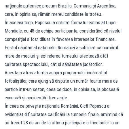
naționale puternice precum Brazilia, Germania și Argentina,
care, în opinia sa, rămân mereu candidate la trofeu.
În același timp, Popescu a criticat formatul extins al Cupei
Mondiale, cu 48 de echipe participante, considerând că nivelul
competiției a fost diluat în favoarea intereselor financiare.
Fostul căpitan al naționalei României a subliniat că numărul
mare de meciuri și extinderea turneului afectează atât
calitatea spectacolului, cât și sănătatea jucătorilor.
Acesta a atras atenția asupra programului încărcat al
fotbaliștilor, care ajung să dispute un număr foarte mare de
partide într-un sezon, ceea ce duce, în opinia sa, la oboseală
excesivă și accidentări frecvente.
În ceea ce privește naționala României, Gică Popescu a
evidențiat dificultatea calificării la turneele finale, amintind că
au trecut 28 de ani de la ultima participare a tricolorilor la un