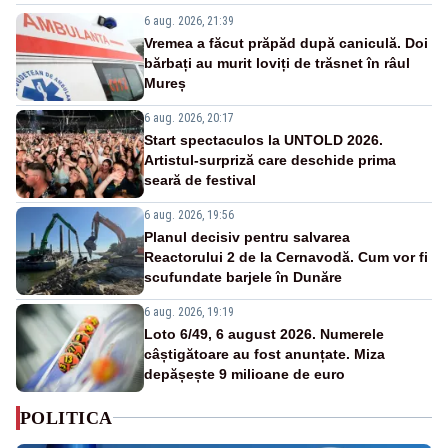
6 aug. 2026, 21:39
Vremea a făcut prăpăd după caniculă. Doi
bărbați au murit loviți de trăsnet în râul
Mureș
6 aug. 2026, 20:17
Start spectaculos la UNTOLD 2026.
Artistul-surpriză care deschide prima
seară de festival
6 aug. 2026, 19:56
Planul decisiv pentru salvarea
Reactorului 2 de la Cernavodă. Cum vor fi
scufundate barjele în Dunăre
6 aug. 2026, 19:19
Loto 6/49, 6 august 2026. Numerele
câștigătoare au fost anunțate. Miza
depășește 9 milioane de euro
POLITICA