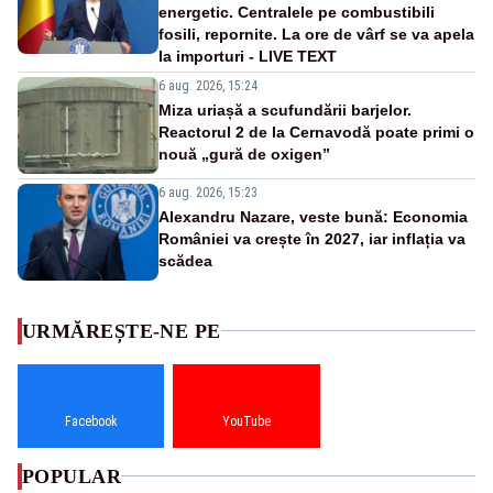
energetic. Centralele pe combustibili
fosili, repornite. La ore de vârf se va apela
la importuri - LIVE TEXT
6 aug. 2026, 15:24
Miza uriașă a scufundării barjelor.
Reactorul 2 de la Cernavodă poate primi o
nouă „gură de oxigen”
6 aug. 2026, 15:23
Alexandru Nazare, veste bună: Economia
României va crește în 2027, iar inflația va
scădea
URMĂREȘTE-NE PE
Facebook
YouTube
POPULAR