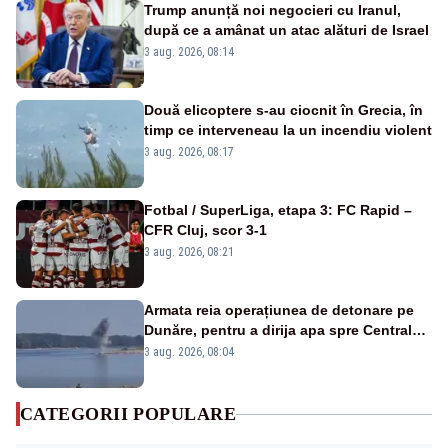
Trump anunță noi negocieri cu Iranul,
după ce a amânat un atac alături de Israel
3 aug. 2026, 08:14
Două elicoptere s-au ciocnit în Grecia, în
timp ce interveneau la un incendiu violent
3 aug. 2026, 08:17
Fotbal / SuperLiga, etapa 3: FC Rapid –
CFR Cluj, scor 3-1
3 aug. 2026, 08:21
Armata reia operațiunea de detonare pe
Dunăre, pentru a dirija apa spre Centrala
Cernavodă
3 aug. 2026, 08:04
CATEGORII POPULARE