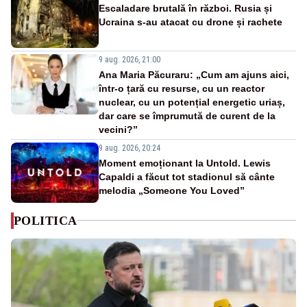
Escaladare brutală în război. Rusia și
Ucraina s-au atacat cu drone și rachete
9 aug. 2026, 21:00
Ana Maria Păcuraru: „Cum am ajuns aici,
într-o țară cu resurse, cu un reactor
nuclear, cu un potențial energetic uriaș,
dar care se împrumută de curent de la
vecini?”
9 aug. 2026, 20:24
Moment emoționant la Untold. Lewis
Capaldi a făcut tot stadionul să cânte
melodia „Someone You Loved”
POLITICA