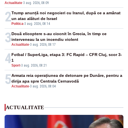
Actualitate
·
3 aug. 2026, 08:09
2
Trump anunță noi negocieri cu Iranul, după ce a amânat
un atac alături de Israel
Politica
-
3 aug. 2026, 08:14
3
Două elicoptere s-au ciocnit în Grecia, în timp ce
interveneau la un incendiu violent
Actualitate
-
3 aug. 2026, 08:17
4
Fotbal / SuperLiga, etapa 3: FC Rapid – CFR Cluj, scor 3-
1
Sport
-
3 aug. 2026, 08:21
5
Armata reia operațiunea de detonare pe Dunăre, pentru a
dirija apa spre Centrala Cernavodă
Actualitate
-
3 aug. 2026, 08:04
ACTUALITATE