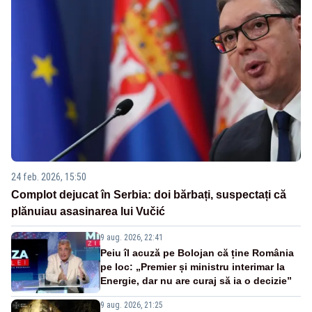
24 feb. 2026, 15:50
Complot dejucat în Serbia: doi bărbați, suspectați că
plănuiau asasinarea lui Vučić
9 aug. 2026, 22:41
Peiu îl acuză pe Bolojan că ține România
pe loc: „Premier și ministru interimar la
Energie, dar nu are curaj să ia o decizie”
9 aug. 2026, 21:25