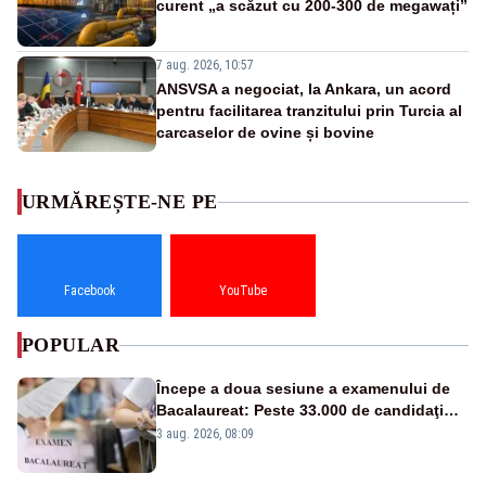
curent „a scăzut cu 200-300 de megawați”
7 aug. 2026, 10:57
ANSVSA a negociat, la Ankara, un acord
pentru facilitarea tranzitului prin Turcia al
carcaselor de ovine și bovine
URMĂREȘTE-NE PE
Facebook
YouTube
POPULAR
Începe a doua sesiune a examenului de
Bacalaureat: Peste 33.000 de candidaţi
înscrişi
3 aug. 2026, 08:09