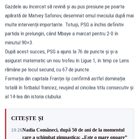
Gazdele au încercat să revină și au pus presiune pe poarta
apărată de Matvey Safonov, desemnat omul meciului după mai
multe intervenții importante. Totuși, PSG a închis definitiv
partida în prelungiri, când Mbaye a marcat pentru 2-0 în
minutul 90+3.
După acest succes, PSG a ajuns la 76 de puncte și și-a
asigurat matematic un nou trofeu în Ligue 1, în timp ce Lens
rămâne pe locul secund, cu 67 de puncte.
Formația din capitala Franței își confirmă astfel dominația
totală în fotbalul francez, reușind al cincilea titlu consecutiv și
al 14-lea din istoria clubului.
CITEȘTE ȘI
Nadia Comăneci, după 50 de ani de la momentul
19:26
care a schimbat gimnastica: „Este o mare onoare”