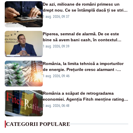
De azi, milioane de români primesc un
drept nou. Ce se întâmplă dacă ți se strică
un produs
1 aug. 2026, 09:37
Piperea, semnal de alarmă. De ce este
bine să avem bani cash, în contextul
alertei energetice?
1 aug. 2026, 09:39
România, la limita tehnică a importurilor
de energie. Prețurile cresc alarmant -
Analiză Realitatea Plus
1 aug. 2026, 09:46
România a scăpat de retrogradarea
economiei. Agenția Fitch menține ratingul
„BBB-” cu perspectivă negativă
1 aug. 2026, 06:48
CATEGORII POPULARE