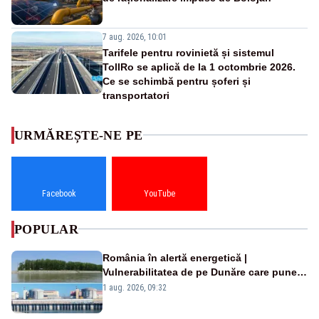
7 aug. 2026, 10:01
Tarifele pentru rovinietă și sistemul
TollRo se aplică de la 1 octombrie 2026.
Ce se schimbă pentru șoferi și
transportatori
URMĂREȘTE-NE PE
Facebook
YouTube
POPULAR
România în alertă energetică |
Vulnerabilitatea de pe Dunăre care pune
în pericol Centrala Cernavodă era
1 aug. 2026, 09:32
cunoscută de pe vremea lui Ceaușescu