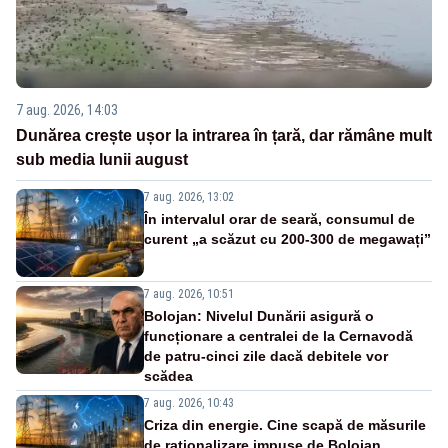
7 aug. 2026, 14:03
Dunărea crește ușor la intrarea în țară, dar rămâne mult
sub media lunii august
7 aug. 2026, 13:02
În intervalul orar de seară, consumul de
curent „a scăzut cu 200-300 de megawați”
7 aug. 2026, 10:51
Bolojan: Nivelul Dunării asigură o
funcționare a centralei de la Cernavodă
de patru-cinci zile dacă debitele vor
scădea
7 aug. 2026, 10:43
Criza din energie. Cine scapă de măsurile
de raționalizare impuse de Bolojan