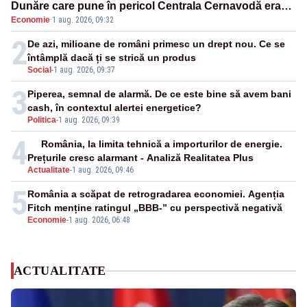
Dunăre care pune în pericol Centrala Cernavodă era
Economie
·
1 aug. 2026, 09:32
cunoscută de pe vremea lui Ceaușescu
2
De azi, milioane de români primesc un drept nou. Ce se
întâmplă dacă ți se strică un produs
Social
-
1 aug. 2026, 09:37
3
Piperea, semnal de alarmă. De ce este bine să avem bani
cash, în contextul alertei energetice?
Politica
-
1 aug. 2026, 09:39
4
România, la limita tehnică a importurilor de energie.
Prețurile cresc alarmant - Analiză Realitatea Plus
Actualitate
-
1 aug. 2026, 09:46
5
România a scăpat de retrogradarea economiei. Agenția
Fitch menține ratingul „BBB-” cu perspectivă negativă
Economie
-
1 aug. 2026, 06:48
ACTUALITATE